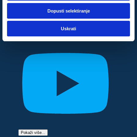
dok ste upotrebljavali njihove usluge.
Dopusti selektiranje
Za postavke
Uskrati
Statistički
Marketinški
Pokaži više...