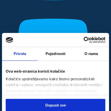
Privola
Pojedinosti
O nama
Ova web-stranica koristi kolačiće
Kolačiće upotrebljavamo kako bismo personalizirali
sadržaj i oglase, omogućili značajke društvenih medija i
analizirali promet. Isto tako, podatke o vašoj upotrebi
naše web-lokacije dijelimo s partnerima za društvene
Odabir
medije, oglašavanje i analizu, a oni ih mogu kombinirati s
Dopusti sve
Nužni
pristanka
drugim podacima koje ste im pružili ili koje su prikupili