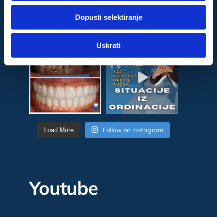
dok ste upotrebljavali njihove usluge.
Dopusti selektiranje
Za postavke
Uskrati
Statistički
Marketinški
Follow on Instagram
Load More
Youtube