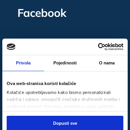
Facebook
Instagram
Privola
Pojedinosti
O nama
Ova web-stranica koristi kolačiće
Kolačiće upotrebljavamo kako bismo personalizirali
sadržaj i oglase, omogućili značajke društvenih medija i
analizirali promet. Isto tako, podatke o vašoj upotrebi
naše web-lokacije dijelimo s partnerima za društvene
Odabir
medije, oglašavanje i analizu, a oni ih mogu kombinirati s
Dopusti sve
Nužni
pristanka
drugim podacima koje ste im pružili ili koje su prikupili