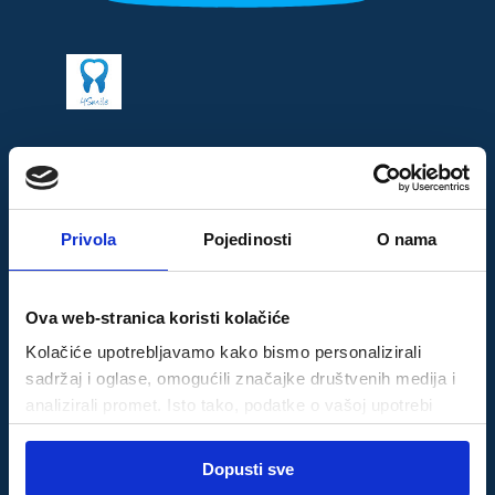
Privola
Pojedinosti
O nama
Ova web-stranica koristi kolačiće
Kolačiće upotrebljavamo kako bismo personalizirali
sadržaj i oglase, omogućili značajke društvenih medija i
analizirali promet. Isto tako, podatke o vašoj upotrebi
naše web-lokacije dijelimo s partnerima za društvene
Odabir
medije, oglašavanje i analizu, a oni ih mogu kombinirati s
Dopusti sve
Nužni
pristanka
drugim podacima koje ste im pružili ili koje su prikupili