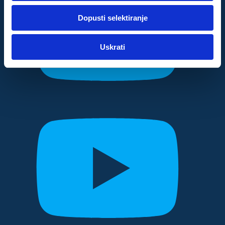
dok ste upotrebljavali njihove usluge.
Dopusti selektiranje
Za postavke
Uskrati
Statistički
Marketinški