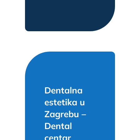
Dentalna
estetika u
Zagrebu –
Dental
centar