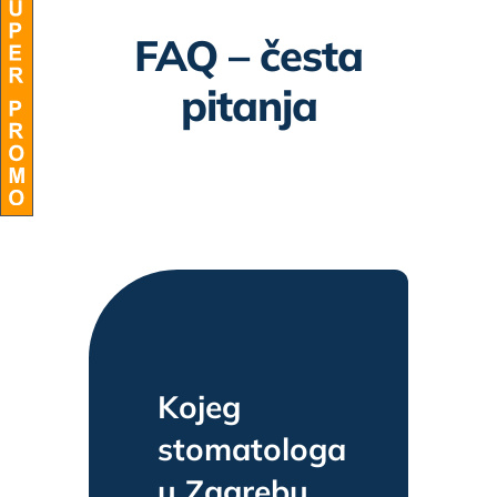
FAQ – česta
BLOG
pitanja
Kojeg
stomatologa
u Zagrebu