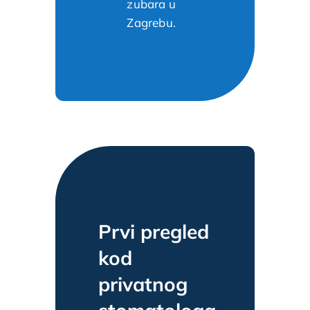
zubara u
Zagrebu.
Prvi pregled
kod
privatnog