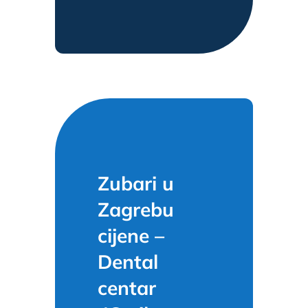
Zubari u
Zagrebu
cijene –
Dental
centar