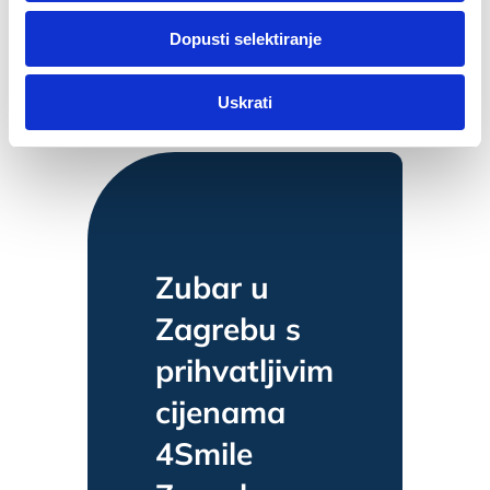
dok ste upotrebljavali njihove usluge.
Dopusti selektiranje
Za postavke
Uskrati
Statistički
Marketinški
Zubar u
Zagrebu s
prihvatljivim
cijenama
4Smile