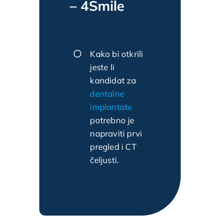
– 4Smile
Kako bi otkrili
jeste li
kandidat za
dentalne
implantate
potrebno je
napraviti prvi
pregled i CT
čeljusti.