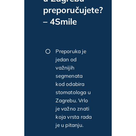
preporučujete?
– 4Smile
Preporuka je
jedan od
važnijih
segmenata
kod odabira
stomatologa u
Zagrebu. Vrlo
je važno znati
koja vrsta rada
je u pitanju.