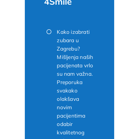
4Smile
Kako izabrati
zubara u
Zagrebu?
Mišljenja naših
pacijenata vrlo
su nam važna.
Preporuka
svakako
olakšava
novim
pacijentima
odabir
kvalitetnog