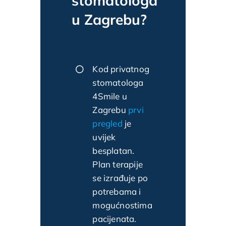
stomatologa
u Zagrebu?
Kod privatnog
stomatologa
4Smile u
Zagrebu
prvi
pregled
je
uvijek
besplatan.
Plan terapije
se izrađuje po
potrebama i
mogućnostima
pacijenata.