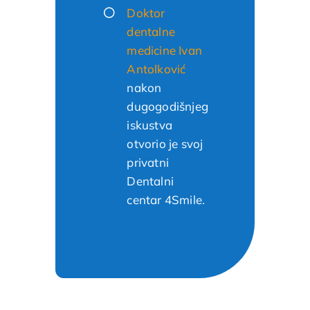
Doktor
dentalne
medicine Ivan
Antolković
nakon
dugogodišnjeg
iskustva
otvorio je svoj
privatni
Dentalni
centar 4Smile.