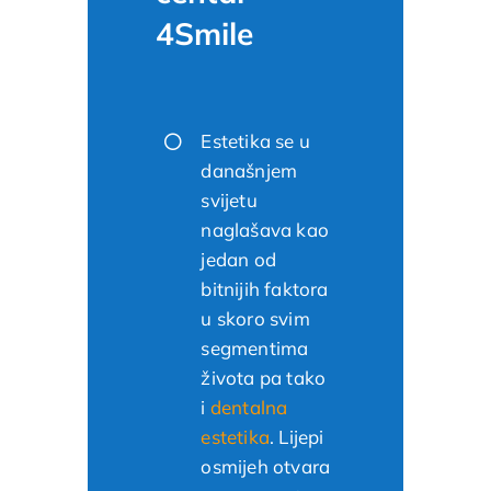
4Smile
Estetika se u
današnjem
svijetu
naglašava kao
jedan od
bitnijih faktora
u skoro svim
segmentima
života pa tako
i
dentalna
estetika
. Lijepi
osmijeh otvara