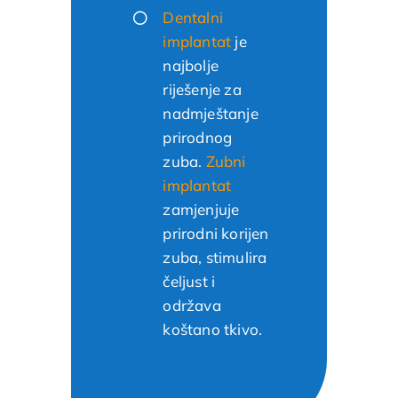
Dentalni
implantat
je
najbolje
riješenje za
nadmještanje
prirodnog
zuba.
Zubni
implantat
zamjenjuje
prirodni korijen
zuba, stimulira
čeljust i
održava
koštano tkivo.