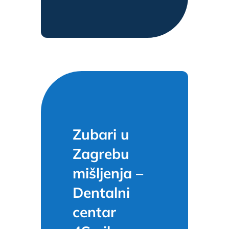
Zubari u
Zagrebu
mišljenja –
Dentalni
centar