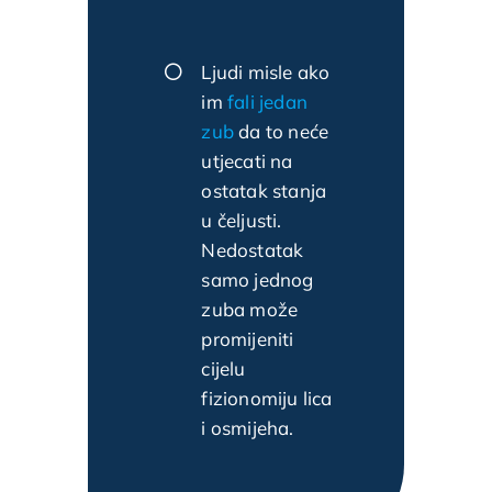
Ljudi misle ako
im
fali jedan
zub
da to neće
utjecati na
ostatak stanja
u čeljusti.
Nedostatak
samo jednog
zuba može
promijeniti
cijelu
fizionomiju lica
i osmijeha.