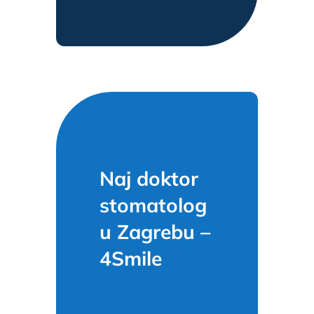
Naj doktor
stomatolog
u Zagrebu –
4Smile