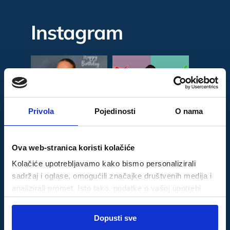
Instagram
Privola
Pojedinosti
O nama
Ova web-stranica koristi kolačiće
Kolačiće upotrebljavamo kako bismo personalizirali
sadržaj i oglase, omogućili značajke društvenih medija i
analizirali promet. Isto tako, podatke o vašoj upotrebi
naše web-lokacije dijelimo s partnerima za društvene
Odabir
medije, oglašavanje i analizu, a oni ih mogu kombinirati s
Dopusti sve
Nužni
pristanka
drugim podacima koje ste im pružili ili koje su prikupili