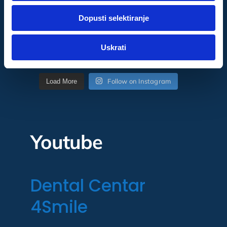
dok ste upotrebljavali njihove usluge.
Dopusti selektiranje
Za postavke
Uskrati
Statistički
Follow on Instagram
Load More
Marketinški
Youtube
Dental Centar
4Smile