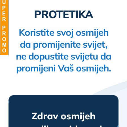
PROTETIKA
BLOG
Koristite svoj osmijeh
da promijenite svijet,
ne dopustite svijetu da
promijeni Vaš osmijeh.
Zdrav osmijeh