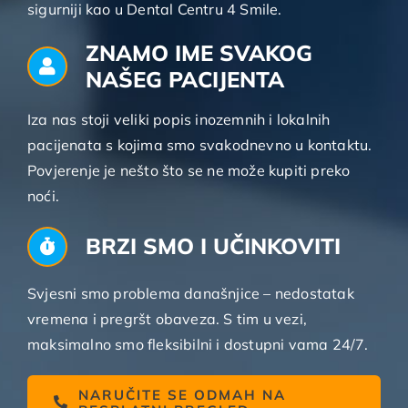
sigurniji kao u Dental Centru 4 Smile.
ZNAMO IME SVAKOG
NAŠEG PACIJENTA
Iza nas stoji veliki popis inozemnih i lokalnih
pacijenata s kojima smo svakodnevno u kontaktu.
Povjerenje je nešto što se ne može kupiti preko
noći.
BRZI SMO I UČINKOVITI
Svjesni smo problema današnjice – nedostatak
vremena i pregršt obaveza. S tim u vezi,
maksimalno smo fleksibilni i dostupni vama 24/7.
NARUČITE SE ODMAH NA