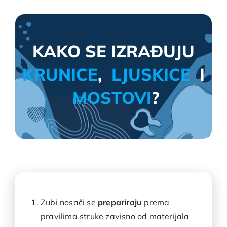
KAKO SE IZRAĐUJU
KRUNICE
,
LJUSKICE
I
MOSTOVI
?
Zubi nosači se
prepariraju
prema
pravilima struke zavisno od materijala