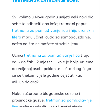
TRETMAN ZA ZATEZANJE BORA
Svi volimo u Novu godinu unijeti neki novi dio
sebe te odbaciti ono loše; tretmani poput
tretmana za pomlađivanje lica
i
hijaluronskih
filera
mogu učiniti čuda za samopouzdanje,
nešto na što ne možete staviti cijenu.
Učinci
tretmana za pomlađivanje lica
traju
od 6 do čak 12 mjeseci – koje je bolje vrijeme
da voljenoj osobi poklonite nešto zbog čega
će se tijekom cijele godine osjećati kao
milijun dolara?
Nakon užurbane blagdanske sezone i
prosinačke gužve,
tretman za pomlađiavnje
lica
može pomladiti kožu i vratiti njezin