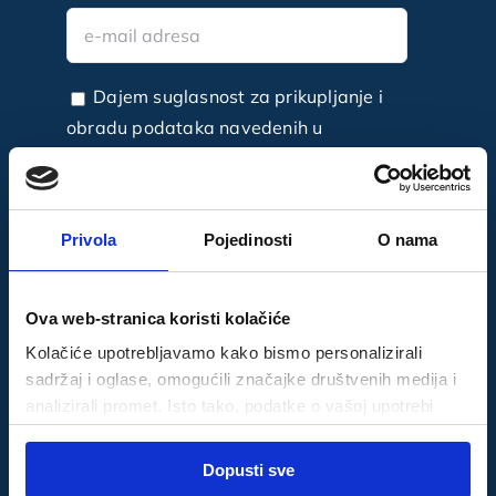
Dajem suglasnost za prikupljanje i
obradu podataka navedenih u
obrascu.
Privola
Pojedinosti
O nama
Ova web-stranica koristi kolačiće
Facebook
Kolačiće upotrebljavamo kako bismo personalizirali
sadržaj i oglase, omogućili značajke društvenih medija i
analizirali promet. Isto tako, podatke o vašoj upotrebi
naše web-lokacije dijelimo s partnerima za društvene
Odabir
medije, oglašavanje i analizu, a oni ih mogu kombinirati s
Dopusti sve
Nužni
pristanka
drugim podacima koje ste im pružili ili koje su prikupili