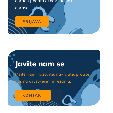
obradu podataka navedenih u
obrascu.
Javite nam se
Pišite nam, nazovite, navratite, pratite
nas na društvenim mrežama.
KONTAKT