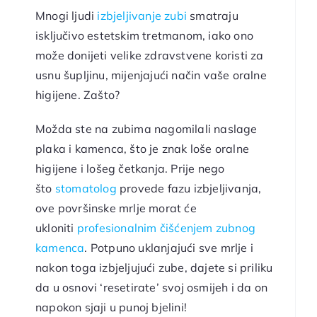
Mnogi ljudi
izbjeljivanje zubi
smatraju
isključivo estetskim tretmanom, iako ono
može donijeti velike zdravstvene koristi za
usnu šupljinu, mijenjajući način vaše oralne
higijene. Zašto?
Možda ste na zubima nagomilali naslage
plaka i kamenca, što je znak loše oralne
higijene i lošeg četkanja. Prije nego
što
stomatolog
provede fazu izbjeljivanja,
ove površinske mrlje morat će
ukloniti
profesionalnim čišćenjem zubnog
kamenca
. Potpuno uklanjajući sve mrlje i
nakon toga izbjeljujući zube, dajete si priliku
da u osnovi ‘resetirate’ svoj osmijeh i da on
napokon sjaji u punoj bjelini!