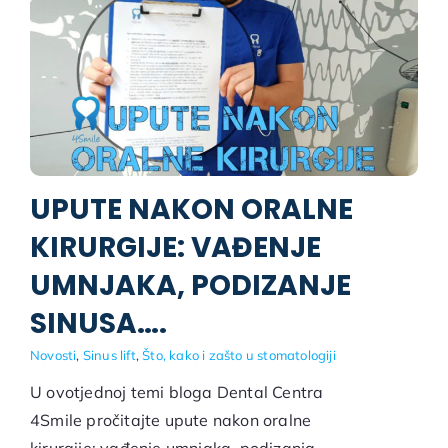
UPUTE NAKON ORALNE
KIRURGIJE: VAĐENJE
UMNJAKA, PODIZANJE
SINUSA….
Novosti
,
Sinus lift
,
Što, kako i zašto u stomatologiji
U ovotjednoj temi bloga Dental Centra
4Smile pročitajte upute nakon oralne