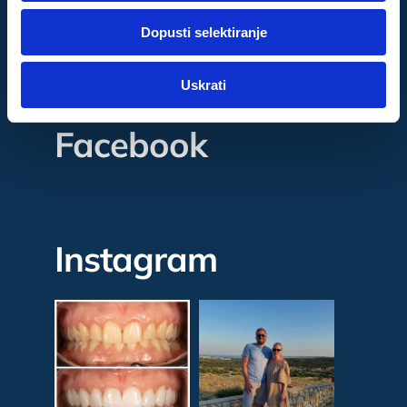
dok ste upotrebljavali njihove usluge.
Dopusti selektiranje
Za postavke
Uskrati
Statistički
Facebook
Marketinški
Instagram