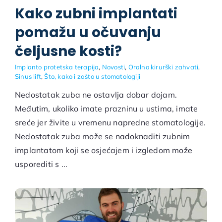
Kako zubni implantati
pomažu u očuvanju
čeljusne kosti?
Implanto protetska terapija
,
Novosti
,
Oralno kirurški zahvati
,
Sinus lift
,
Što, kako i zašto u stomatologiji
Nedostatak zuba ne ostavlja dobar dojam.
Međutim, ukoliko imate prazninu u ustima, imate
sreće jer živite u vremenu napredne stomatologije.
Nedostatak zuba može se nadoknaditi zubnim
implantatom koji se osjećajem i izgledom može
usporediti s ...