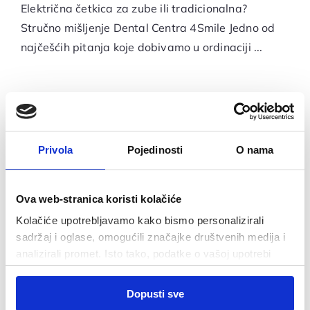
Električna četkica za zube ili tradicionalna?
Stručno mišljenje Dental Centra 4Smile Jedno od
najčešćih pitanja koje dobivamo u ordinaciji ...
Privola
Pojedinosti
O nama
Ova web-stranica koristi kolačiće
Kolačiće upotrebljavamo kako bismo personalizirali
sadržaj i oglase, omogućili značajke društvenih medija i
analizirali promet. Isto tako, podatke o vašoj upotrebi
naše web-lokacije dijelimo s partnerima za društvene
Odabir
medije, oglašavanje i analizu, a oni ih mogu kombinirati s
Pasta za zube s ugljenom ili
Dopusti sve
Nužni
pristanka
drugim podacima koje ste im pružili ili koje su prikupili