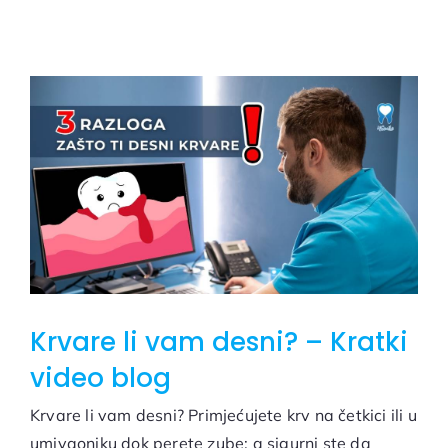
Krvare li vam desni? – Kratki
video blog
Krvare li vam desni? Primjećujete krv na četkici ili u
umivaoniku dok perete zube; a sigurni ste da