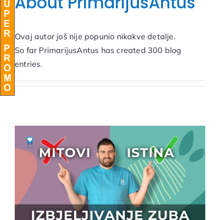
About
PrimarijusAntus
BLOG
Ovaj autor još nije popunio nikakve detalje.
So far PrimarijusAntus has created 300 blog
entries.