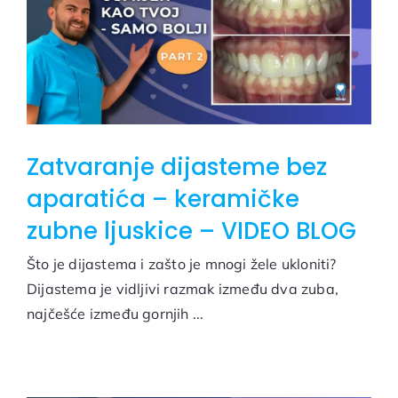
Zatvaranje dijasteme bez
aparatića – keramičke
zubne ljuskice – VIDEO BLOG
Što je dijastema i zašto je mnogi žele ukloniti?
Dijastema je vidljivi razmak između dva zuba,
najčešće između gornjih ...