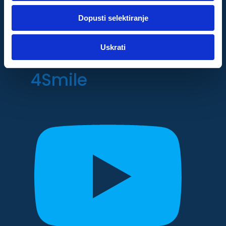
Youtube
dok ste upotrebljavali njihove usluge.
Dopusti selektiranje
Za postavke
Uskrati
Dental Centar
Statistički
4Smile
Marketinški