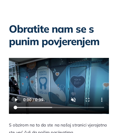
Obratite nam se s
punim povjerenjem
S obzirom na to da ste na našoj stranici vjerojatno
ste već čuli da našim pacijentima