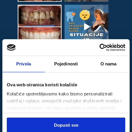
Privola
Pojedinosti
O nama
Ova web-stranica koristi kolačiće
Kolačiće upotrebljavamo kako bismo personalizirali
sadržaj i oglase, omogućili značajke društvenih medija i
Follow on Instagram
Load More
analizirali promet. Isto tako, podatke o vašoj upotrebi
naše web-lokacije dijelimo s partnerima za društvene
Odabir
medije, oglašavanje i analizu, a oni ih mogu kombinirati s
Dopusti sve
Nužni
pristanka
drugim podacima koje ste im pružili ili koje su prikupili