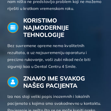
nam ništa ne predstavlja problem koji ne možemo
riješiti u kratkom vremenskom roku.
KORISTIMO
NAJMODERNIJE
TEHNOLOGIJE
Bez suvremene opreme nema kvalitetnih
rezultata, a uz najsuvremeniju aparaturu i
precizno rukovanje, vaši zubi nikad neće biti
sigurniji kao u Dental Centru 4 Smile.
ZNAMO IME SVAKOG
NAŠEG PACIJENTA
Iza nas stoji veliki popis inozemnih i lokalnih
pacijenata s kojima smo svakodnevno u kontaktu.
Povjerenje je nešto što se ne može kupiti preko