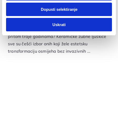
dok ste upotrebljavali njihove usluge.
zubne ljuskice?
Dopusti selektiranje
Za postavke
Za koga su keramičke zubne ljuskice? Imate li želju
Uskrati
Statistički
za savršenim osmijehom koji izgleda prirodno, a
pritom traje godinama? Keramičke zubne ljuskice
sve su češći izbor onih koji žele estetsku
Marketinški
transformaciju osmijeha bez invazivnih ...