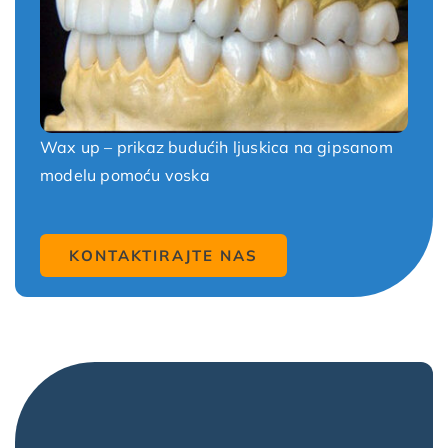
Wax up – prikaz budućih ljuskica na gipsanom
modelu pomoću voska
KONTAKTIRAJTE NAS