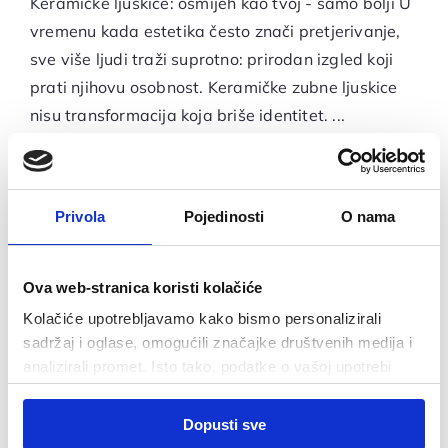
Keramičke ljuskice: osmijeh kao tvoj - samo bolji U
vremenu kada estetika često znači pretjerivanje,
sve više ljudi traži suprotno: prirodan izgled koji
prati njihovu osobnost. Keramičke zubne ljuskice
nisu transformacija koja briše identitet. ...
Privola
Pojedinosti
O nama
Ova web-stranica koristi kolačiće
Kolačiće upotrebljavamo kako bismo personalizirali
sadržaj i oglase, omogućili značajke društvenih medija i
analizirali promet. Isto tako, podatke o vašoj upotrebi
naše web-lokacije dijelimo s partnerima za društvene
Odabir
medije, oglašavanje i analizu, a oni ih mogu kombinirati s
Dopusti sve
Nužni
Za koga su keramičke
pristanka
drugim podacima koje ste im pružili ili koje su prikupili