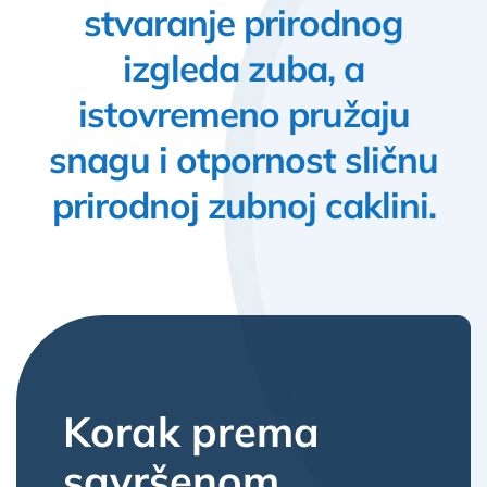
stvaranje prirodnog
izgleda zuba, a
istovremeno pružaju
snagu i otpornost sličnu
prirodnoj zubnoj caklini.
Korak prema
savršenom