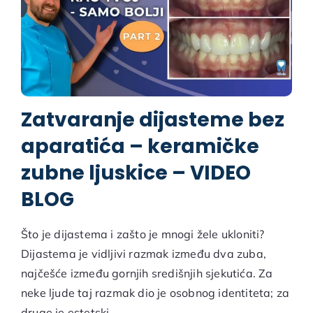
Zatvaranje dijasteme bez
aparatića – keramičke
zubne ljuskice – VIDEO
BLOG
Što je dijastema i zašto je mnogi žele ukloniti?
Dijastema je vidljivi razmak između dva zuba,
najčešće između gornjih središnjih sjekutića. Za
neke ljude taj razmak dio je osobnog identiteta; za
druge je estetski ...