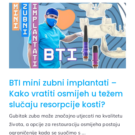
BTI mini zubni implantati –
Kako vratiti osmijeh u težem
slučaju resorpcije kosti?
Gubitak zuba može značajno utjecati na kvalitetu
života, a opcije za restauraciju osmijeha postaju
ograničenije kada se suočimo s ...