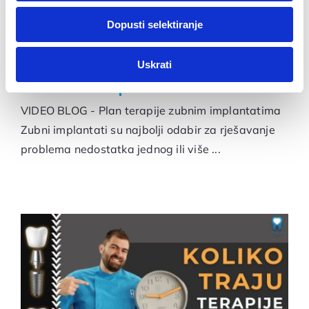
dok ste upotrebljavali njihove usluge.
Dopusti selektiranje
Za postavke
VIDEO BLOG – Plan terapije
Uskrati
Statistički
zubnim implantatima
VIDEO BLOG - Plan terapije zubnim implantatima
Marketinški
Zubni implantati su najbolji odabir za rješavanje
problema nedostatka jednog ili više ...