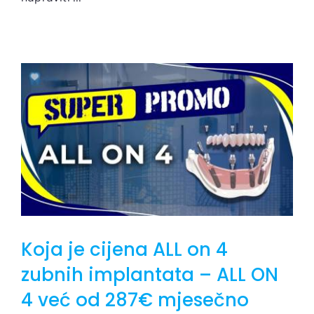
Koja je cijena ALL on 4
zubnih implantata – ALL ON
4 već od 287€ mjesečno