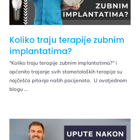
Koliko traju terapije zubnim
implantatima?
"Koliko traju terapije zubnim implantatima?" i
općenito trajanje svih stomatoloških terapija su
najčešća pitanja naših pacijenata. U ovotjednom
blogu ...