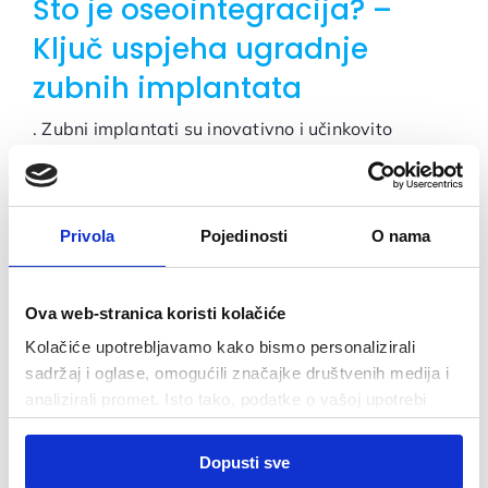
Što je oseointegracija? –
Ključ uspjeha ugradnje
zubnih implantata
. Zubni implantati su inovativno i učinkovito
rješenje za nadoknadu zuba. Oni su vrsta
nadomjestaka za zube koji su ...
Privola
Pojedinosti
O nama
Ova web-stranica koristi kolačiće
Kolačiće upotrebljavamo kako bismo personalizirali
sadržaj i oglase, omogućili značajke društvenih medija i
analizirali promet. Isto tako, podatke o vašoj upotrebi
naše web-lokacije dijelimo s partnerima za društvene
Odabir
medije, oglašavanje i analizu, a oni ih mogu kombinirati s
Dopusti sve
Nužni
pristanka
drugim podacima koje ste im pružili ili koje su prikupili