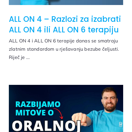
ALL ON 4 – Razlozi za izabrati
ALL ON 4 ili ALL ON 6 terapiju
ALL ON 4 i ALL ON 6 terapije danas se smatraju
zlatnim standardom u rješavanju bezube čeljusti.
Riječ je ...