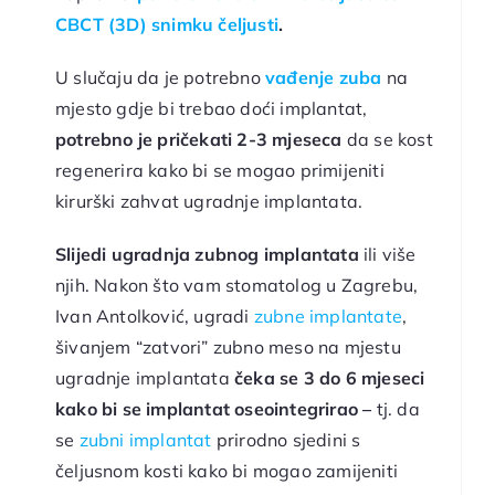
CBCT (3D) snimku čeljusti
.
U slučaju da je potrebno
vađenje zuba
na
mjesto gdje bi trebao doći implantat,
potrebno je pričekati 2-3 mjeseca
da se kost
regenerira kako bi se mogao primijeniti
kirurški zahvat ugradnje implantata.
Slijedi ugradnja zubnog implantata
ili više
njih. Nakon što vam stomatolog u Zagrebu,
Ivan Antolković, ugradi
zubne implantate
,
šivanjem “zatvori” zubno meso na mjestu
ugradnje implantata
čeka se 3 do 6 mjeseci
kako bi se implantat oseointegrirao –
tj. da
se
zubni implantat
prirodno sjedini s
čeljusnom kosti kako bi mogao zamijeniti