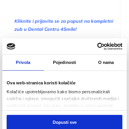
Kliknite i prijavite se za popust na kompletni
zub u Dental Centru 4Smile!
IZ NAŠEG BLOGA
Privola
Pojedinosti
O nama
Ova web-stranica koristi kolačiće
Toggle
Kolačiće upotrebljavamo kako bismo personalizirali
Navigation
sadržaj i oglase, omogućili značajke društvenih medija i
Što, kako i zašto u stomatologiji
analizirali promet. Isto tako, podatke o vašoj upotrebi
naše web-lokacije dijelimo s partnerima za društvene
Odabir
medije, oglašavanje i analizu, a oni ih mogu kombinirati s
Upute i savjeti u stomatologiji
Dopusti sve
Nužni
pristanka
drugim podacima koje ste im pružili ili koje su prikupili