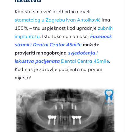
iskustva
Kao što smo već prethodno naveli
stomatolog u Zagrebu
Ivan Antolković
ima
100% – tnu uspješnost kod ugradnje
zubnih
implantata
. Isto tako na na našoj
Facebook
stranici Dental Centar 4Smile
možete
provjeriti mnogobrojna
svjedočenja i
iskustva pacijenata
Dental Centra 4Smile
.
Kod nas je zdravlje pacijenta na prvom
mjestu!