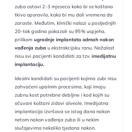
zuba ostavi 2-3 mjeseca kako bi se koštano
tkivo oporavilo, kako bi mu dali vremena da
zaraste. Međutim, klinički nalazi u posljednjih
20-tak godina pokazali su 95% uspjeha,
prilikom
ugradnje implantata odmah nakon
vađenja zuba
u ekstrakcijsku ranu. Nažalost
nisu svi pacijenti kandidati za tzv.
imedijatnu
implantaciju.
Idealni kandidati su pacijenti kojima zubi nisu
zahvaćeni upalnim procesima, koji imaju
zubnu kost potrebne debljine i kod kojih su
očuvani koštani zidovi alveole. Imedijatna
implantacija izvršava se istog dana nakon
netom nakon vađenja zuba ili
u nekim
slučajevima nekoliko tjedana nakon.