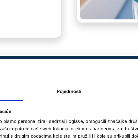
ZNANSTVEN
Pojedinosti
Substituting dietary 
ačiće
increases insulin sensi
lteta u Zagrebu kroz 6
bismo personalizirali sadržaj i oglase, omogućili značajke društv
Coll Antropol. 2008 M
vašoj upotrebi naše web-lokacije dijelimo s partnerima za društv
Rosa J, Baraba A, Bucev
rati s drugim podacima koje ste im pružili ili koje su prikupili do