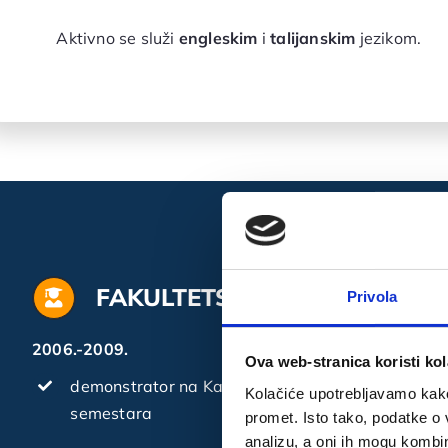
Aktivno se služi
engleskim
i
talijanskim
jezikom.
FAKULTETSKE AKTIVNOSTI
Privola
2006.-2009.
Ova web-stranica koristi kol
demonstrator na Katedri za Fiziologiju Stom. faku
Kolačiće upotrebljavamo kako 
semestara
promet. Isto tako, podatke o 
analizu, a oni ih mogu kombini