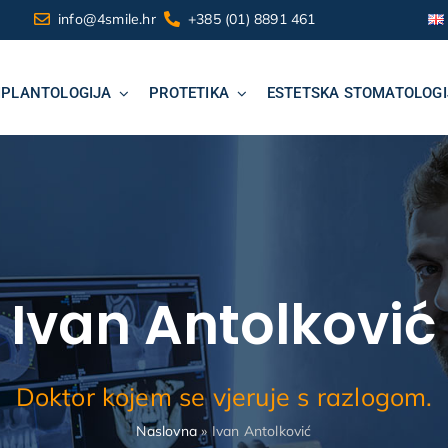
info@4smile.hr
+385 (01) 8891 461
MPLANTOLOGIJA
PROTETIKA
ESTETSKA STOMATOLOGI
Ivan Antolković
Doktor kojem se vjeruje s razlogom.
Naslovna
»
Ivan Antolković