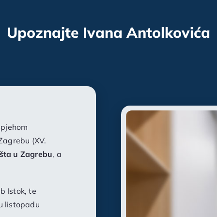
Upoznajte Ivana Antolkovića
uspjehom
Zagrebu (XV.
išta u Zagrebu
, a
 Istok, te
u listopadu