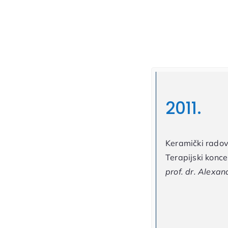
10.
2011.
lne trauma u djece: suvremeni
Keramički rado
ovi,
Terapijski konce
 Škrinjarić i sur., Zagreb
prof. dr. Alexan