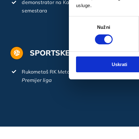
demonstrator na Katedri za Fiziologiju Stom. faku
usluge.
semestara
Odabir
Nužni
pristanka
SPORTSKE AKTIVNOSTI
Uskrati
Rukometaš RK Metalac iz Zagreba
Premijer liga