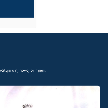
terapiji
planiranje različitih vrsta protet
radova nošenih implantima,
Prof.dr.sc. Rober Ćelić., Zagreb
ituju u njihovoj primjeni.