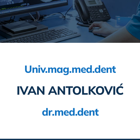
Univ.mag.med.dent
IVAN ANTOLKOVIĆ
dr.med.dent