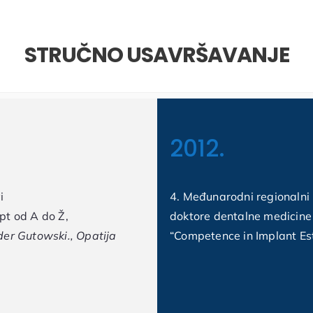
STRUČNO USAVRŠAVANJE
2012.
vi
4. Međunarodni regionalni
pt od A do Ž,
doktore dentalne medicine
der Gutowski., Opatija
“Competence in Implant Est