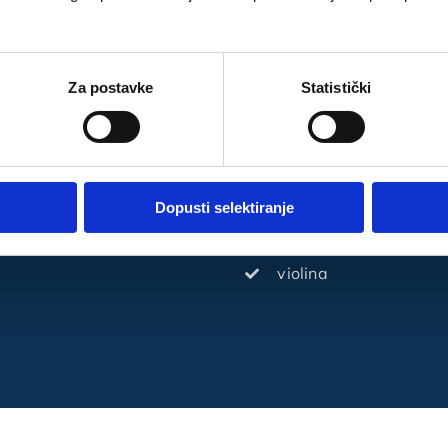
lteta u Zagrebu kroz 6
Za postavke
Statistički
HOBI I INTE
Dopusti selektiranje
Sportaš (rukomet, košar
violina