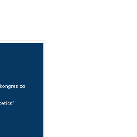
2013.
 kongres za
Sistemske bolesti i njihove
manifestacije u usnoj šupljini,
etics”
Prof.dr.sc. Jadranka Keros, Zagr
ICX sustav dentalnih implantat
svakodnevnoj praksi, Zagreb
Otisni postupci u implanto-prot