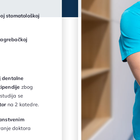
oj stomatološkoj
zagrebačkoj
j dentalne
tipendije
zbog
studija se
tor
na 2 katedre.
nanstvenim
vanje doktora