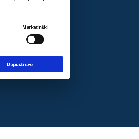
Marketinški
RESI
Dopusti sve
ka, skijanje, tenis)