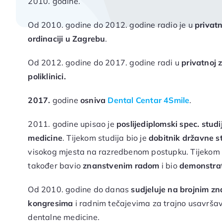
2010. godine.
Od 2010. godine do 2012. godine radio je u
privatn
ordinaciji u Zagrebu
.
Od 2012. godine do 2017. godine radi u
privatnoj 
poliklinici.
2017.
godine
osniva
Dental Centar 4Smile
.
2011. godine upisao je
poslijediplomski spec. studi
medicine
. Tijekom studija bio je
dobitnik državne s
visokog mjesta na razredbenom postupku. Tijekom 
također bavio
znanstvenim radom
i bio
demonstra
Od 2010. godine do danas
sudjeluje na brojnim z
kongresima
i radnim tečajevima za trajno usavrša
dentalne medicine.