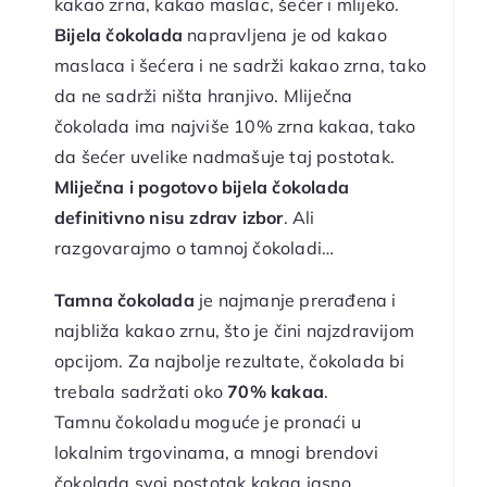
kakao zrna, kakao maslac, šećer i mlijeko.
Bijela čokolada
napravljena je od kakao
maslaca i šećera i ne sadrži kakao zrna, tako
da ne sadrži ništa hranjivo. Mliječna
čokolada ima najviše 10% zrna kakaa, tako
da šećer uvelike nadmašuje taj postotak.
Mliječna i pogotovo bijela čokolada
definitivno nisu zdrav izbor
. Ali
razgovarajmo o tamnoj čokoladi…
Tamna čokolada
je najmanje prerađena i
najbliža kakao zrnu, što je čini najzdravijom
opcijom. Za najbolje rezultate, čokolada bi
trebala sadržati oko
70% kakaa
.
Tamnu čokoladu moguće je pronaći u
lokalnim trgovinama, a mnogi brendovi
čokolada svoj postotak kakaa jasno