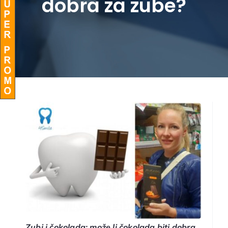
dobra za zube?
BLOG
Zubi i čokolada: može li čokolada biti dobra