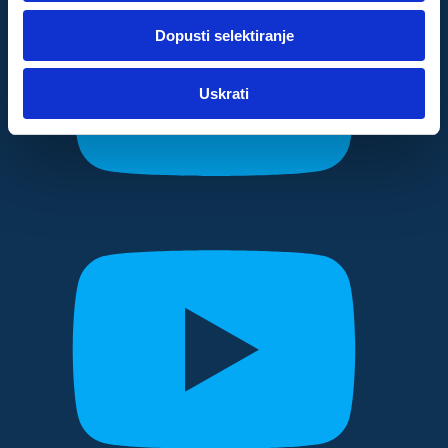
dok ste upotrebljavali njihove usluge.
Dopusti selektiranje
Za postavke
Uskrati
Statistički
Marketinški