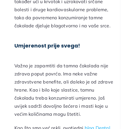
također ući u krvotok i uzrokovati srčane
bolesti i druge kardiovaskularne probleme,
tako da povremeno konzumiranje tamne
čokolade djeluje blagotvorno i na vaše srce.
Umjerenost prije svega!
Važno je zapamtiti da tamna čokolada nije
zdrava poput povrća. Ima neke važne
zdravstvene benefite, ali daleko je od zdrave
hrane. Kao i bilo koje slastice, tamnu
čokoladu treba konzumirati umjereno. Još
uvijek sadrži dovoljno šećera i masti koje u
većim količinama mogu štetiti.
Kao što smo već rekli, ovotjedni
blog Dental