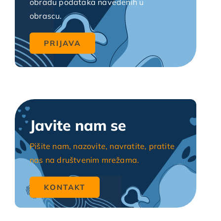
obradu podataka navedenih u
obrascu.
Javite nam se
Pišite nam, nazovite, navratite, pratite
nas na društvenim mrežama.
KONTAKT