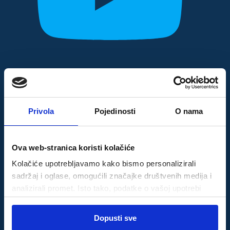
Privola
Pojedinosti
O nama
Ova web-stranica koristi kolačiće
Kolačiće upotrebljavamo kako bismo personalizirali
sadržaj i oglase, omogućili značajke društvenih medija i
analizirali promet. Isto tako, podatke o vašoj upotrebi
naše web-lokacije dijelimo s partnerima za društvene
Odabir
medije, oglašavanje i analizu, a oni ih mogu kombinirati s
Dopusti sve
Nužni
pristanka
drugim podacima koje ste im pružili ili koje su prikupili