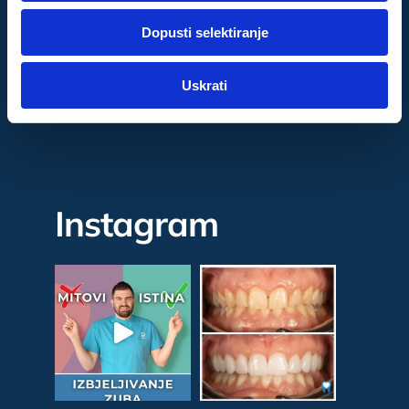
dok ste upotrebljavali njihove usluge.
Dopusti selektiranje
Za postavke
Uskrati
Facebook
Statistički
Marketinški
Instagram