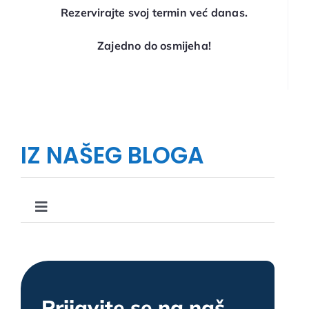
Rezervirajte svoj termin već danas.
Zajedno do osmijeha!
IZ NAŠEG BLOGA
Toggle
Navigation
Što, kako i zašto u stomatologiji
Upute i savjeti u stomatologiji
Prijavite se na naš