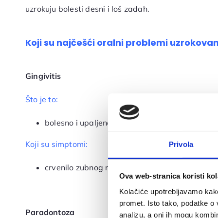
uzrokuju bolesti desni i loš zadah.
Koji su najčešći oralni problemi uzrokova
Gingivitis
Što je to:
bolesno i upaljeno zubno meso
Koji su simptomi:
Privola
crvenilo zubnog mesa, natečenost desni i krva
Ova web-stranica koristi kol
Kolačiće upotrebljavamo kako 
promet. Isto tako, podatke o 
Paradontoza
analizu, a oni ih mogu kombini