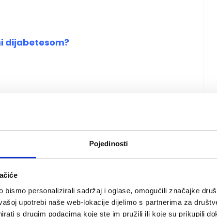
ni dijabetesom?
Pojedinosti
renje desni
ačiće
bismo personalizirali sadržaj i oglase, omogućili značajke društv
vašoj upotrebi naše web-lokacije dijelimo s partnerima za društv
rati s drugim podacima koje ste im pružili ili koje su prikupili do