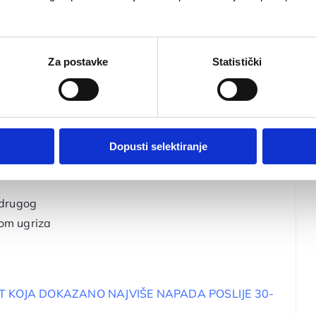
e do teške
Za postavke
Statistički
Dopusti selektiranje
d drugog
kom ugriza
T KOJA DOKAZANO NAJVIŠE NAPADA POSLIJE 30-