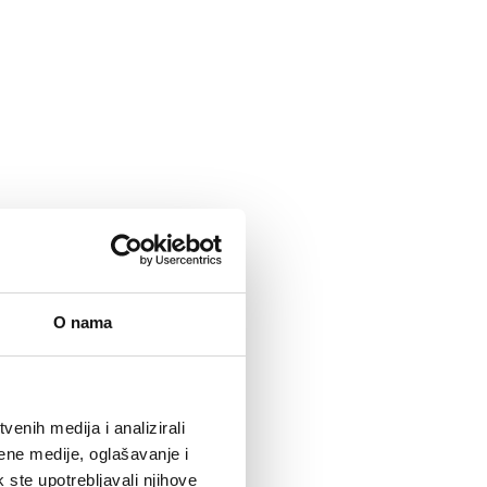
O nama
enih medija i analizirali
ene medije, oglašavanje i
k ste upotrebljavali njihove