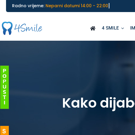
Skip
________________________________________
Radno vrijeme:
to
content
4 SMILE
I
Kako dijab