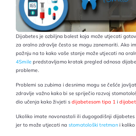
Dijabetes je ozbiljna bolest koja može utjecati gotov
za oralno zdravlje često se mogu zanemariti. Ako imate 
pažnju na to kako vaše stanje može utjecati na ora
4Smile
predstavljamo kratak pregled odnosa dijabete
probleme.
Problemi sa zubima i desnima mogu se češće javljati
zdravlje važno kako bi se spriječio razvoj stomatol
dio učenja kako živjeti s
dijabetesom tipa 1
i
dijabe
Ukoliko imate novonastali ili dugogodišnji dijabetes
jer to može utjecati na
stomatološki tretman
i kolik