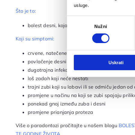
usluge.
Što je to:
Odabir
bolest desni, koja se može promijeniti od blag
Nužni
pristanka
Koji su simptomi:
crvene, natečene i krvave desni
povlačenje desni
Uskrati
dugotrajna infekcija između zuba i desni
loš zadah koji neće nestati
trajni zubi koji su labavi ili se odmiču jedan o
promjene u načinu na koji se zubi spajaju prili
ponekad gnoj između zuba i desni
promjene prianjanja proteza
Više o paradontozi pročitajte u našem blogu
BOLES
TE GODINE ŽIVOTA