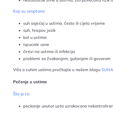
nedostatak sline u ustima, što povećava rizik 
Koji su simptomi:
suh osjećaj u ustima, često ili cijelo vrijeme
suh, hrapav jezik
bol u ustima
ispucale usne
čirevi na ustima ili infekcija
problemi sa žvakanjem, gutanjem ili govorom
Više o suhim ustima pročitajte u našem blogu
SUHA
Pečenje u ustima
Što je to:
peckanje unutar usta uzrokovano nekontrolira