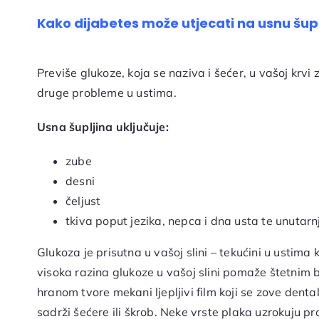
Kako dijabetes može utjecati na usnu šupl
Previše glukoze, koja se naziva i šećer, u vašoj krvi
druge probleme u ustima.
Usna šupljina uključuje:
zube
desni
čeljust
tkiva poput jezika, nepca i dna usta te unutar
Glukoza je prisutna u vašoj slini – tekućini u ustima 
visoka razina glukoze u vašoj slini pomaže štetnim b
hranom tvore mekani ljepljivi film koji se zove denta
sadrži šećere ili škrob. Neke vrste plaka uzrokuju pr