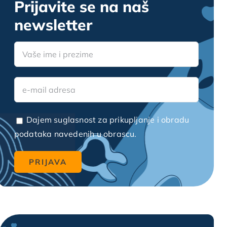
Prijavite se na naš
newsletter
Dajem suglasnost za prikupljanje i obradu
podataka navedenih u obrascu.