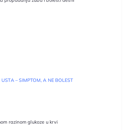
od propadanja zuba i bolesti desni
 USTA – SIMPTOM, A NE BOLEST
nom razinom glukoze u krvi