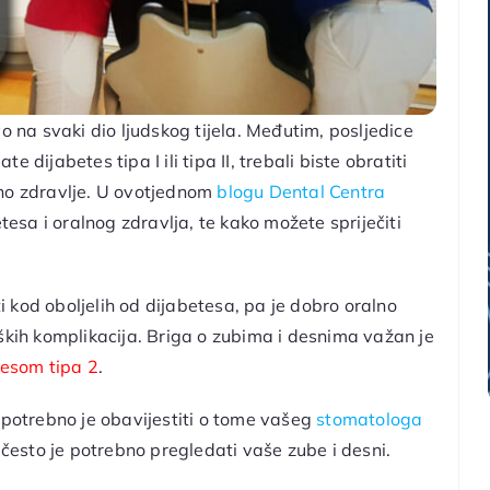
o na svaki dio ljudskog tijela. Međutim, posljedice
dijabetes tipa I ili tipa II, trebali biste obratiti
lno zdravlje. U ovotjednom
blogu Dental Centra
sa i oralnog zdravlja, te kako možete spriječiti
 kod oboljelih od dijabetesa, pa je dobro oralno
oških komplikacija. Briga o zubima i desnima važan je
tesom tipa 2
.
 potrebno je obavijestiti o tome vašeg
stomatologa
o često je potrebno pregledati vaše zube i desni.