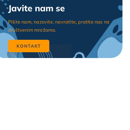
Javite nam se
Pišite nam, nazovite, navratite, pratite nas na
društvenim mrežama.
KONTAKT