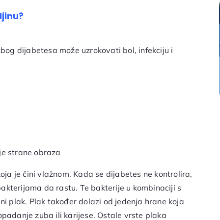
jinu?
 zbog dijabetesa može uzrokovati bol, infekciju i
nje strane obraza
koja je čini vlažnom. Kada se dijabetes ne kontrolira,
akterijama da rastu. Te bakterije u kombinaciji s
lni plak. Plak također dolazi od jedenja hrane koja
opadanje zuba ili karijese. Ostale vrste plaka