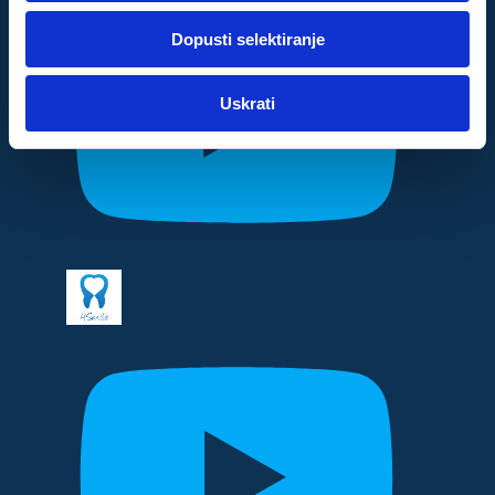
dok ste upotrebljavali njihove usluge.
Dopusti selektiranje
Za postavke
Uskrati
Statistički
Marketinški