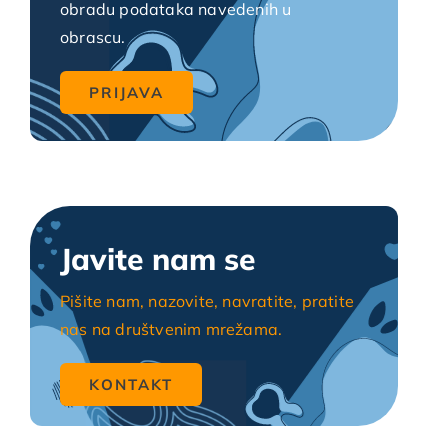
obradu podataka navedenih u
obrascu.
Javite nam se
Pišite nam, nazovite, navratite, pratite
nas na društvenim mrežama.
KONTAKT