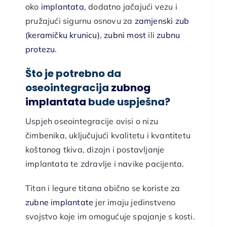
oko
implantata
, dodatno jačajući vezu i
pružajući sigurnu osnovu za
zamjenski zub
(keramičku krunicu)
,
zubni most
ili
zubnu
protezu
.
Što je potrebno da
oseointegracija
zubnog
implantata
bude uspješna?
Uspjeh oseointegracije ovisi o nizu
čimbenika, uključujući kvalitetu i kvantitetu
koštanog tkiva, dizajn i postavljanje
implantata te zdravlje i navike pacijenta.
Titan i legure titana obično se koriste za
zubne implantate
jer imaju jedinstveno
svojstvo koje im omogućuje spajanje s kosti.