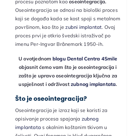
procesu poznatom kao
oseointegracija.
Oseointegracija se odnosi na biološki proces
koji se događa kada se kost spoji s metalnom
površinom, kao što je
zubni implantat
. Ovaj
proces prvi je otkrio švedski istraživač po
imenu Per-Ingvar Brånemark 1950-ih.
U ovotjednom
blogu Dental Centra 4Smile
objasnit ćemo vam što je oseointegracija i
zašto je upravo oseointegracija ključna za
uspješnost i održivost
zubnog implantata
.
Što je oseointegracija?
Oseointegracija je izraz koji se koristi za
opisivanje procesa spajanja
zubnog
implantata
s okolnim koštanim tkivom u
čeljusti. Ovaj fenomen je ključ dugoročnog