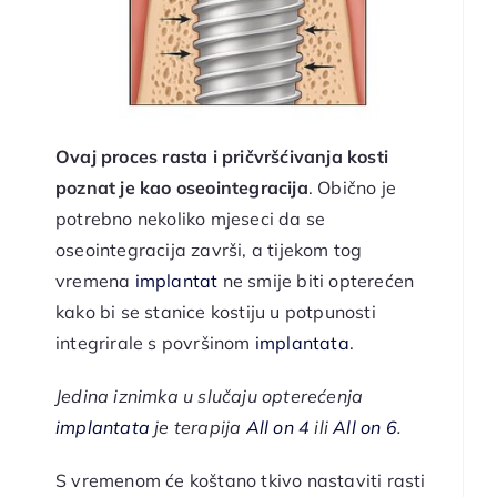
Ovaj proces rasta i pričvršćivanja kosti
poznat je kao oseointegracija
. Obično je
potrebno nekoliko mjeseci da se
oseointegracija završi, a tijekom tog
vremena
implantat
ne smije biti opterećen
kako bi se stanice kostiju u potpunosti
integrirale s površinom
implantata
.
Jedina iznimka u slučaju opterećenja
implantata
je terapija
All on 4
ili
All on 6
.
S vremenom će koštano tkivo nastaviti rasti