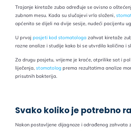
Trajanje kiretaže zuba određuje se ovisno o oštećenj
zubnom mesu. Kada su slučajevi vrlo složeni,
stomat
općenito se dijeli na dvije sesije, nudeći pacijentu u
U prvoj
posjeti kod stomatologa
zahvat kiretaže zuba
razne analize i studije kako bi se utvrdila količina i
Za drugu posjetu, vrijeme je kraće, otprilike sat i p
liječenja,
stomatolog
prema rezultatima analize mora
prisutnih bakterija.
Svako koliko je potrebno ra
Nakon postavljene dijagnoze i odrađenog zahvata 