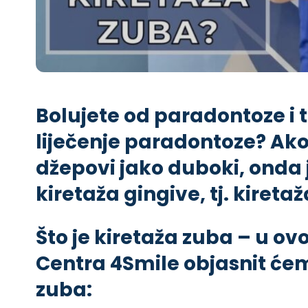
Bolujete od paradontoze i t
liječenje paradontoze? Ak
džepovi jako duboki, onda j
kiretaža gingive, tj. kireta
Što je kiretaža zuba – u o
Centra 4Smile objasnit ćem
zuba: