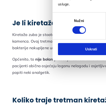
usluge.
Odabir
Je li kiretaža zuba bolna?
Nužni
pristanka
Kiretaža zuba je stoatološki tretman koji se provodi k
kamenca. Ovaj tretman je invazivniji od tradiciona
bakterije nakupljene unutar zubnog mesa dok se zub 
Uskrati
Općenito, to
nije bolan proces
jer se radi uz lokalnu
pacijenti obično osjećaju laganu nelagodu i osjetlji
popiti neki analgetik.
Koliko traje tretman kiret