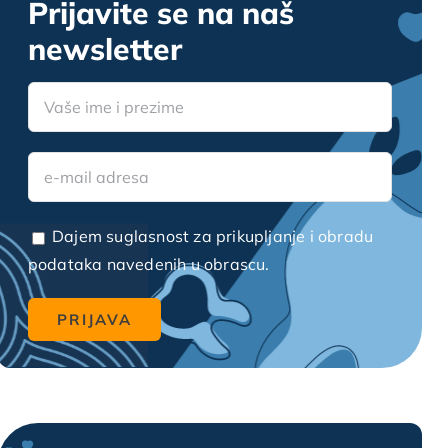
Prijavite se na naš
newsletter
Dajem suglasnost za prikupljanje i obradu
podataka navedenih u obrascu.