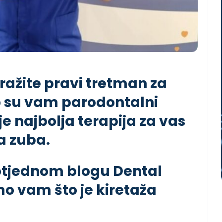
ražite pravi tretman za
o su vam parodontalni
e najbolja terapija za vas
ža zuba.
votjednom blogu Dental
o vam što je kiretaža