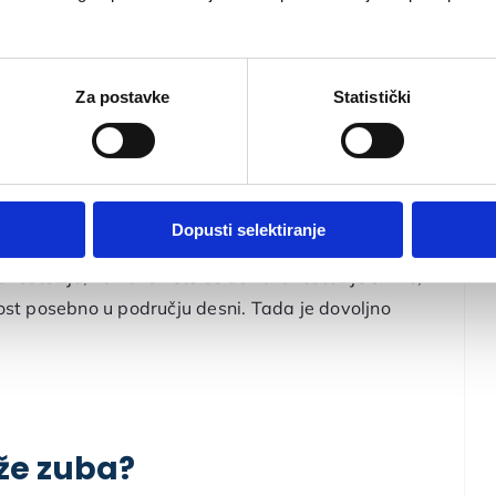
Za postavke
Statistički
ako bi se uklonili bakterijski plak i nakupina
lnog
čišćenja zubnog kamenca
jer pokušava ukloniti
ne ispolira do korijena.
Dopusti selektiranje
 anesteziju, no nakon što se učinci anestezije smire,
vost posebno u području desni. Tada je dovoljno
aže zuba?