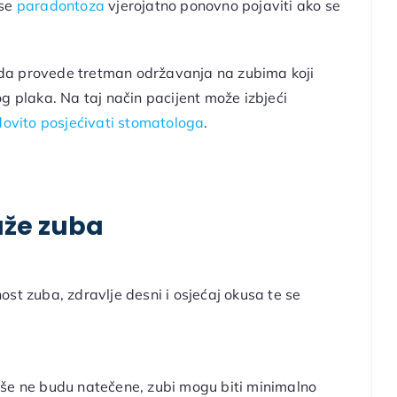
se
paradontoza
vjerojatno ponovno pojaviti ako se
a provede tretman održavanja na zubima koji
g plaka. Na taj način pacijent može izbjeći
dovito posjećivati stomatologa
.
aže zuba
st zuba, zdravlje desni i osjećaj okusa te se
iše ne budu natečene, zubi mogu biti minimalno