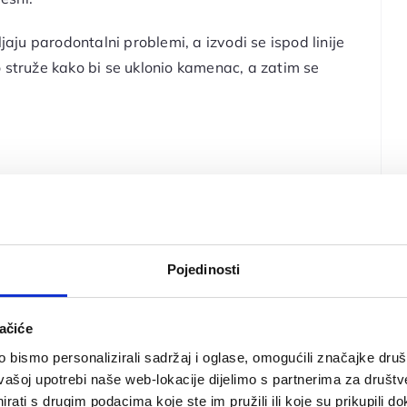
jaju parodontalni problemi, a izvodi se ispod linije
o struže kako bi se uklonio kamenac, a zatim se
kiretaže zuba?
kog plaka koji se može izbjeći četkanjem zuba dva do
 za ubijanje bakterija, jer je teško doći do nekih
Pojedinosti
ačiće
otrebno je redovito odlaziti
stomatologu
koji može
bismo personalizirali sadržaj i oglase, omogućili značajke društv
sti, poput gingivitisa, kada su jako uznapredovale,
vašoj upotrebi naše web-lokacije dijelimo s partnerima za društv
nih desni.
rati s drugim podacima koje ste im pružili ili koje su prikupili do