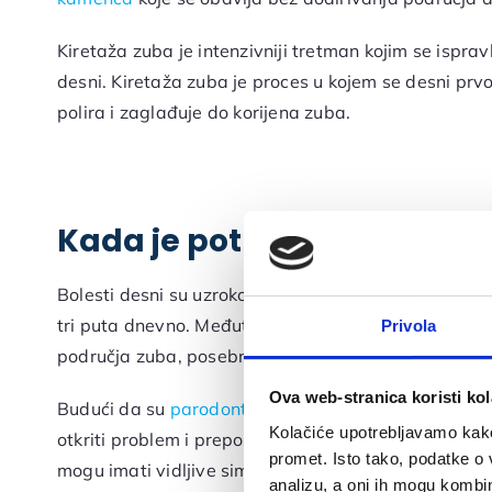
Kiretaža zuba je intenzivniji tretman kojim se ispravl
desni. Kiretaža zuba je proces u kojem se desni prv
polira i zaglađuje do korijena zuba.
Kada je potreban tretman 
Bolesti desni su uzrokovane nakupljanjem bakterijs
tri puta dnevno. Međutim, četkanje zuba nije dovoljno
Privola
područja zuba, posebno do ruba zubnog mesa.
Ova web-stranica koristi kol
Budući da su
parodontalne bolesti
asimptomatske, p
Kolačiće upotrebljavamo kako 
otkriti problem i preporučiti kiretažu. Međutim, bole
promet. Isto tako, podatke o 
mogu imati vidljive simptome poput natečenih i crve
analizu, a oni ih mogu kombini