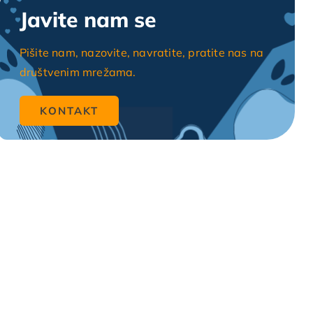
Javite nam se
Pišite nam, nazovite, navratite, pratite nas na
društvenim mrežama.
KONTAKT