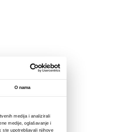
O nama
enih medija i analizirali
ene medije, oglašavanje i
k ste upotrebljavali njihove