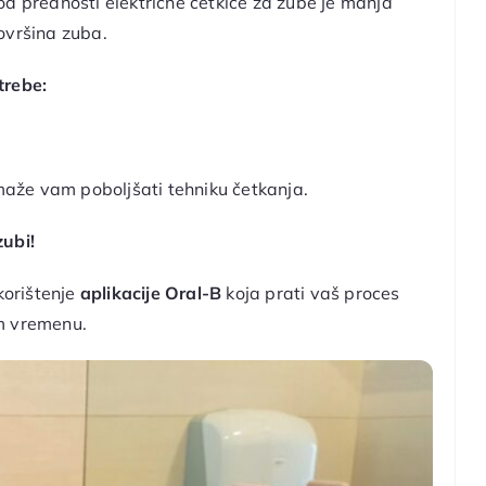
od prednosti električne četkice za zube je manja
ovršina zuba.
trebe:
omaže vam poboljšati tehniku četkanja.
zubi!
korištenje
aplikacije Oral-B
koja prati vaš proces
om vremenu.