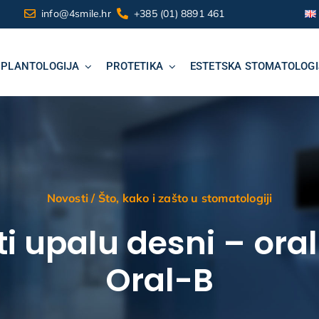
info@4smile.hr
+385 (01) 8891 461
MPLANTOLOGIJA
PROTETIKA
ESTETSKA STOMATOLOGI
Novosti
/
Što, kako i zašto u stomatologiji
ti upalu desni – ora
Oral-B