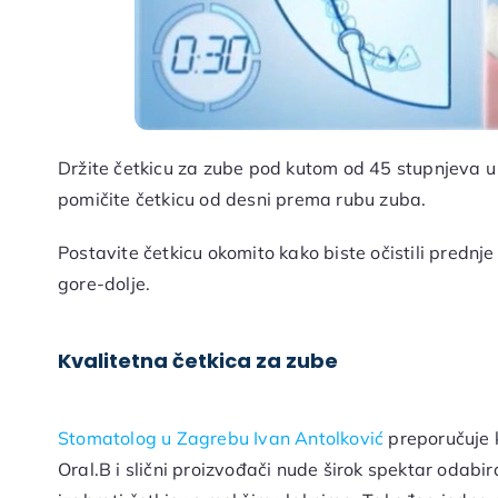
Držite četkicu za zube pod kutom od 45 stupnjeva u
pomičite četkicu od desni prema rubu zuba.
Postavite četkicu okomito kako biste očistili prednj
gore-dolje.
Kvalitetna četkica za zube
Stomatolog u Zagrebu Ivan Antolković
preporučuje k
Oral.B i slični proizvođači nude širok spektar odabira