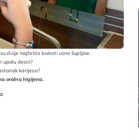
s su dvije najčešće bolesti usne šupljine.
ti upalu desni?
nastanak karijesa?
na oralna higijena.
a: