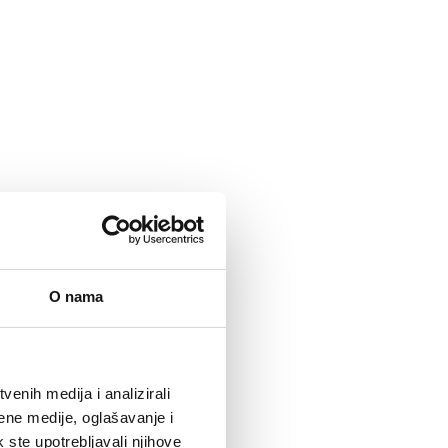
O nama
enih medija i analizirali
ene medije, oglašavanje i
k ste upotrebljavali njihove