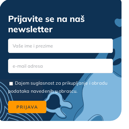
Prijavite se na naš
newsletter
Dajem suglasnost za prikupljanje i obradu
podataka navedenih u obrascu.