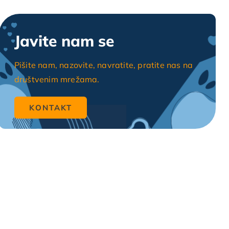
Javite nam se
Pišite nam, nazovite, navratite, pratite nas na
društvenim mrežama.
KONTAKT