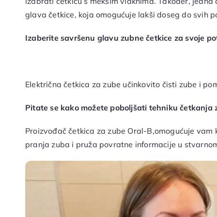
izabrati četkicu s mekšim vlaknima. Također, jedna 
glava četkice, koja omogućuje lakši doseg do svih p
Izaberite savršenu glavu zubne četkice za svoje po
Električna četkica za zube učinkovito čisti zube i p
Pitate se kako možete poboljšati tehniku četkanja 
Proizvođač četkica za zube Oral-B,omogućuje vam 
pranja zuba i pruža povratne informacije u stvarn