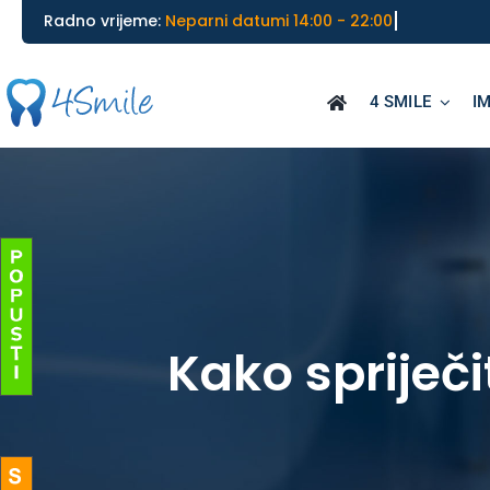
Skip
________________________________________
Radno vrijeme:
to
content
4 SMILE
I
Kako spriječi