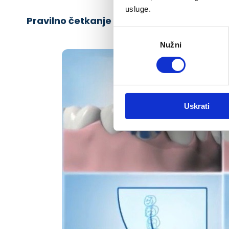
usluge.
Pravilno četkanje zubi
Odabir
Nužni
pristanka
Uskrati