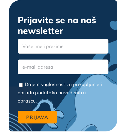
Upute i savjeti u stomatologiji
Prijavite se na naš
newsletter
Zanimljivosti u stomatologiji
Video blogovi
Dajem suglasnost za prikupljanje i
obradu podataka navedenih u
obrascu.