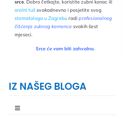
srce
. Dobro četkajte, koristite zubni konac ili
oralni tuš
svakodnevno i posjetite svog
stomatologa u Zagrebu
radi
profesionalnog
čišćenja zubnog kamenca
svakih šest
mjeseci.
Srce će vam biti zahvalno.
IZ NAŠEG BLOGA
Toggle
Navigation
Što, kako i zašto u stomatologiji