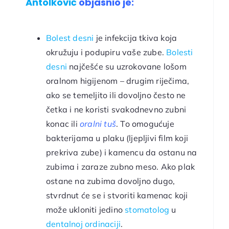
Antolković
objasnio je:
Bolest desni
je infekcija tkiva koja
okružuju i podupiru vaše zube.
Bolesti
desni
najčešće su uzrokovane lošom
oralnom higijenom – drugim riječima,
ako se temeljito ili dovoljno često ne
četka i ne koristi svakodnevno zubni
konac ili
oralni tuš
. To omogućuje
bakterijama u plaku (ljepljivi film koji
prekriva zube) i kamencu da ostanu na
zubima i zaraze zubno meso. Ako plak
ostane na zubima dovoljno dugo,
stvrdnut će se i stvoriti kamenac koji
može ukloniti jedino
stomatolog
u
dentalnoj ordinaciji
.