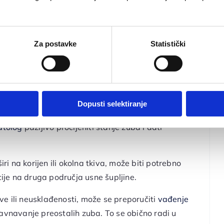
arni uzrok propadanja zuba, parodontno liječenje
zubnog kamenca,
zajedno s dobrom praksom oralne
i daljnje oštećenje zuba i potpornih struktura.
Za postavke
Statistički
je situacije u kojima
vađenje zuba
postaje
Dopusti selektiranje
okvaren ili nepopravljivo oštećen,
vađenje zuba
bi
atolog
pažljivo procijeniti stanje zuba i dati
ri na korijen ili okolna tkiva, može biti potrebno
kcije na druga područja usne šupljine.
e ili neusklađenosti, može se preporučiti
vađenje
ravnavanje preostalih zuba. To se obično radi u