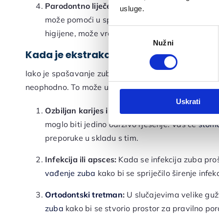
Parodontno liječenje:
Ako je bolest desni prim
usluge.
može pomoći u spašavanju zuba.
Uklanjanje 
Odabir
higijene, može vratiti zdravlje desni i spriječit
Nužni
pristanka
Kada je ekstrakcija zuba neophodna
Iako je spašavanje zuba često poželjna opcija, posto
neophodno. To može uključivati:
Uskrati
Ozbiljan karijes ili oštećenje:
Ako je zub jako p
moglo biti jedino održivo rješenje. Vaš će
stom
preporuke u skladu s tim.
Infekcija ili apsces:
Kada se infekcija zuba proši
vađenje zuba
kako bi se spriječilo širenje infe
Ortodontski tretman
:
U slučajevima velike gužv
zuba
kako bi se stvorio prostor za pravilno po