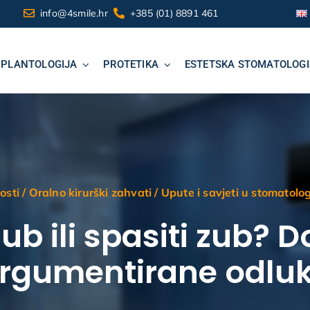
info@4smile.hr
+385 (01) 8891 461
MPLANTOLOGIJA
PROTETIKA
ESTETSKA STOMATOLOGI
osti
/
Oralno kirurški zahvati
/
Upute i savjeti u stomatolog
zub ili spasiti zub?
rgumentirane odlu