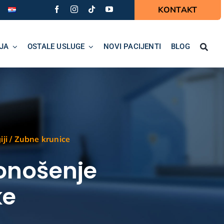
KONTAKT
JA
OSTALE USLUGE
NOVI PACIJENTI
BLOG
iji
/
Zubne krunice
 Donošenje
ke