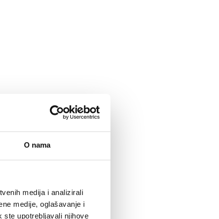
O nama
enih medija i analizirali
ene medije, oglašavanje i
k ste upotrebljavali njihove