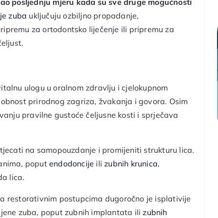
ao posljednju mjeru kada su sve druge mogućnosti
nje zuba
uključuju ozbiljno propadanje,
ipremu za ortodontsko liječenje ili pripremu za
eljust.
vitalnu ulogu u oralnom zdravlju i cjelokupnom
bnost prirodnog zagriza, žvakanja i govora. Osim
anju pravilne gustoće čeljusne kosti i sprječava
ecati na samopouzdanje i promijeniti strukturu lica.
anima, poput
endodoncije
ili
zubnih krunica
,
a lica.
a restorativnim postupcima dugoročno je isplativije
ene zuba, poput zubnih implantata ili
zubnih