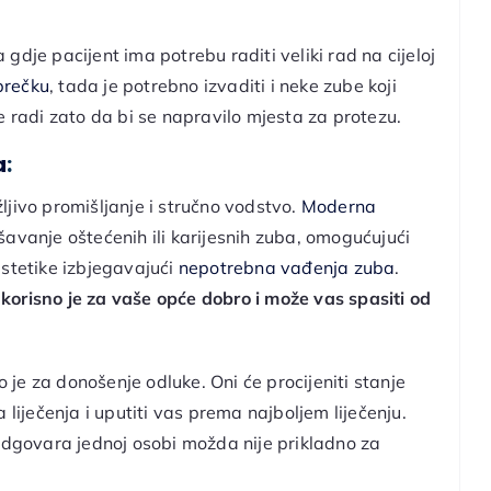
gdje pacijent ima potrebu raditi veliki rad na cijeloj
prečku
, tada je potrebno izvaditi i neke zube koji
e radi zato da bi se napravilo mjesta za protezu.
a
:
ljivo promišljanje i stručno vodstvo.
Moderna
avanje oštećenih ili karijesnih zuba, omogućujući
estetike
izbjegavajući
nepotrebna vađenja zuba
.
korisno je za vaše opće dobro i može vas spasiti od
o je za donošenje odluke. Oni će procijeniti stanje
ječenja i uputiti vas prema najboljem liječenju.
 odgovara jednoj osobi možda nije prikladno za