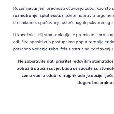
Razumijevanjem prednosti očuvanja zuba, kao što 
razmatranje isplativosti
, možete napraviti argument
i tehnikama, spašavanje oštećenog ili pokvarenog zu
U konačnici, cilj stomatologije je promicanje oralnog 
odlučite spasiti zub postupcima poput
terapije end
potrebno
vađenje zuba
, fokus ostaje na održavanju
Ne zaboravite dati prioritet redovitim stomatolo
potražiti stručni savjet kada se suočite sa stom
ćemo vam u odabiru najprikladnije opcije liječe
dugoročno oralno z