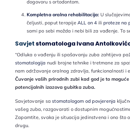
dogovoru s ortodontom.
Kompletna oralna rehabilitacija:
U slučajevima 
čeljusti, poput terapije
ALL on 4
ili
proteze na 
sami po sebi možda i nebi bili za vađenje. To s
Savjet
stomatologa Ivana Antolković
“Odluka o vađenju ili spašavanju zuba zahtijeva paž
stomatologija
nudi brojne tehnike i tretmane za spaš
nam održavanje oralnog zdravlja, funkcionalnosti i 
Čuvanje vaših prirodnih zubi kad god je to moguće 
potencijalnih izazova gubitka zuba.
Savjetovanje sa
stomatologom od povjerenja
ključn
vašeg zuba, razgovarati o dostupnim mogućnostima li
Zapamtite, svaka je situacija jedinstvena i ono što
drugu.