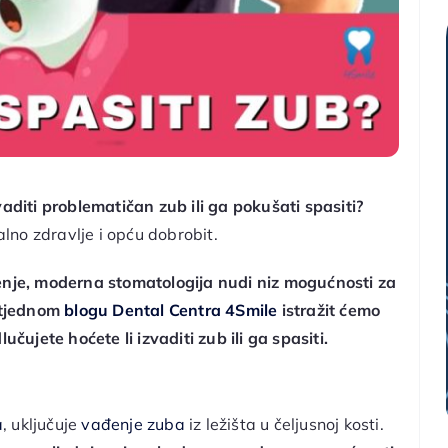
zvaditi problematičan zub ili ga pokušati spasiti?
lno zdravlje i opću dobrobit.
šenje, moderna stomatologija nudi niz mogućnosti za
otjednom
blogu Dental Centra 4Smile
istražit ćemo
čujete hoćete li izvaditi zub ili ga spasiti.
a
, uključuje
vađenje zuba
iz ležišta u čeljusnoj kosti.