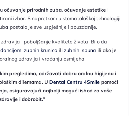
su
očuvanje prirodnih zuba
,
očuvanje estetike
i
irani izbor. S napretkom u stomatološkoj tehnologiji
ba postalo je sve uspješnije i pouzdanije.
zdravlja i poboljšanje kvalitete života. Bilo da
odoncijom
,
zubnih krunica
ili
zubnih ispuna
ili ako je
 oralnog zdravlja i vraćanju osmijeha.
škim pregledima, održavati dobru oralnu higijenu i
atološkim dilemama. U
Dental Centru 4Smile
pomoći
nja, osiguravajući najbolji mogući ishod za vaše
dravlje i dobrobit.”