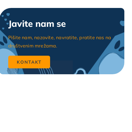
Javite nam se
Pišite nam, nazovite, navratite, pratite nas na
društvenim mrežama.
KONTAKT