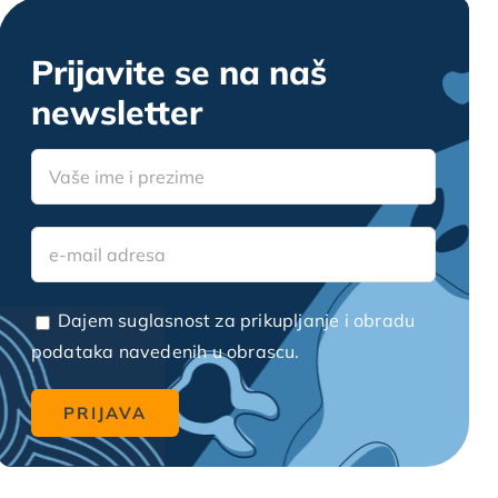
Prijavite se na naš
newsletter
Dajem suglasnost za prikupljanje i obradu
podataka navedenih u obrascu.