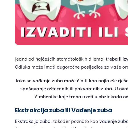
Jedna od najčešćih stomatoloških dilema:
treba li i
Odluka može imati dugoročne posljedice za vaše ora
Iako se vađenje zuba može činiti kao najlakše rje
spašavanje oštećenih ili pokvarenih zuba. U ov
čimbenike koje treba uzeti u obzir kada odlu
Ekstrakcija zuba ili Vađenje zuba
Ekstrakcija zuba
, također poznato kao
vađenje zub