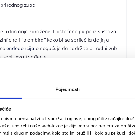
 prirodnog zuba.
e uklanjanje zaražene ili oštećene pulpe iz sustava
nficira i “plombira” kako bi se spriječila daljnja
sno
endodoncija
omogućuje da zadržite prirodni zub i
e zahtijevali vađenje.
sebno izrađene kapice (navlake) koje pokrivaju
ciju i estetiku zubu koji je pretrpio značajan karijes,
Pojedinosti
 za liječenje zuba s manjim karijesom ili malim
astala šupljina se puni izdržljivim materijalom,
ačiće
blik i funkciju zuba te sprječavaju daljnje
bismo personalizirali sadržaj i oglase, omogućili značajke društv
vašoj upotrebi naše web-lokacije dijelimo s partnerima za društv
rati s drugim podacima koje ste im pružili ili koje su prikupili do