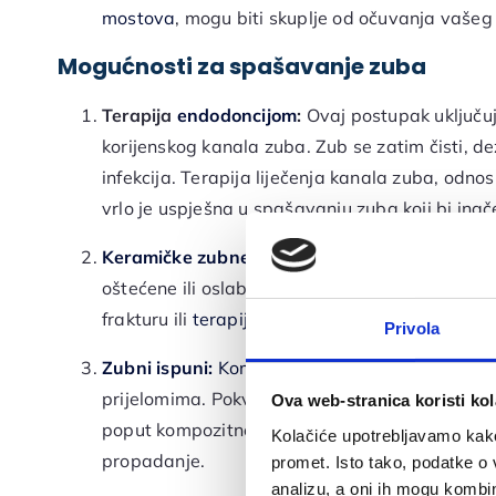
mostova
, mogu biti skuplje od očuvanja vašeg
Mogućnosti za spašavanje zuba
Terapija
endodoncijom
:
Ovaj postupak uključuj
korijenskog kanala zuba. Zub se zatim čisti, dezi
infekcija. Terapija liječenja kanala zuba, odno
vrlo je uspješna u spašavanju zuba koji bi inač
Keramičke zubne krunice
:
Zubne krunice
su po
oštećene ili oslabljene zube. Vraćaju snagu, funk
frakturu ili
terapiju endodoncijom
.
Privola
Zubni ispuni:
Kompozitni zubni spuni
se koriste
prijelomima. Pokvareni dio zuba se uklanja, a n
Ova web-stranica koristi kol
poput kompozitne smole.
Zubni ispuni
vraćaju o
Kolačiće upotrebljavamo kako 
propadanje.
promet. Isto tako, podatke o 
analizu, a oni ih mogu kombini