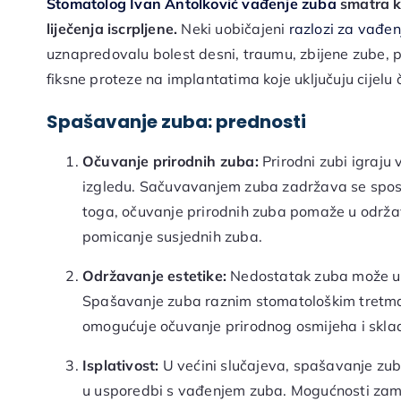
Stomatolog Ivan Antolković
vađenje zuba
smatra k
liječenja iscrpljene.
Neki uobičajeni
razlozi za vađe
uznapredovalu bolest desni, traumu, zbijene zube, pr
fiksne proteze na implantatima koje uključuju cijelu č
Spašavanje zuba: prednosti
Očuvanje prirodnih zuba:
Prirodni zubi igraju 
izgledu. Sačuvavanjem zuba zadržava se sposo
toga, očuvanje prirodnih zuba pomaže u održav
pomicanje susjednih zuba.
Održavanje estetike:
Nedostatak zuba može utj
Spašavanje zuba raznim stomatološkim tretm
omogućuje očuvanje prirodnog osmijeha i sklad
Isplativost:
U većini slučajeva, spašavanje zub
u usporedbi s vađenjem zuba. Mogućnosti zamj