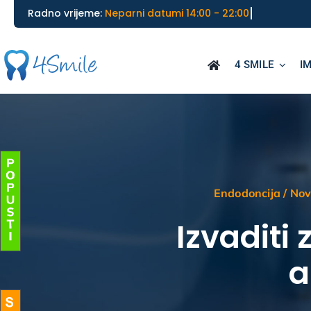
Skip
________________________________________
Radno vrijeme:
to
content
4 SMILE
I
Endodoncija
/
Nov
Izvaditi 
a