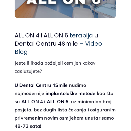
ALL ON 4 i ALL ON 6
terapija
u
Dental Centru 4Smile
– Video
Blog
Jeste li ikada poželjeli osmijeh kakav
zaslužujete?
U Dental Centru 4Smile
nudimo
najmodernije
implantološke metode
kao što
su
ALL ON 4 i ALL ON 6
, uz minimalan broj
posjeta, bez dugih lista čekanja i osiguranim
privremenim novim osmijehom unutar samo
48-72 sata!