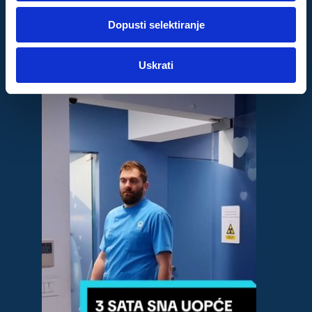
dok ste upotrebljavali njihove usluge.
Dopusti selektiranje
Za postavke
Uskrati
Statistički
Marketinški