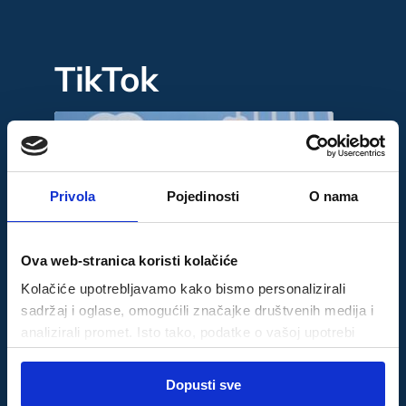
TikTok
Privola
Pojedinosti
O nama
Ova web-stranica koristi kolačiće
Kolačiće upotrebljavamo kako bismo personalizirali
sadržaj i oglase, omogućili značajke društvenih medija i
analizirali promet. Isto tako, podatke o vašoj upotrebi
naše web-lokacije dijelimo s partnerima za društvene
Odabir
medije, oglašavanje i analizu, a oni ih mogu kombinirati s
Dopusti sve
Nužni
pristanka
drugim podacima koje ste im pružili ili koje su prikupili