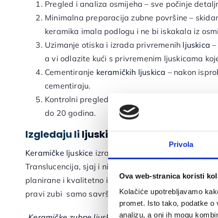
Pregled i analiza osmijeha – sve počinje deta
Minimalna preparacija zubne površine – skidamo
keramika imala podlogu i ne bi iskakala iz osm
Uzimanje otiska i izrada privremenih
ljuskica
– 
a vi odlazite kući s privremenim ljuskicama koje
Cementiranje
keramičkih ljuskica
– nakon ispro
cementiraju.
Kontrolni pregled i upute za njegu: uz pravilnu 
do 20 godina.
Izgledaju li
ljuskice
kao pravi zubi?
Privola
Keramičke ljuskice
izrađuju se od staklo-keramike ili li
Translucencija, sjaj i nijansa prilagođavaju se indivi
Ova web-stranica koristi kol
planirane i kvalitetno izrađene od strane iskusnog l
Kolačiće upotrebljavamo kako 
pravi zubi samo savršeniji.
promet. Isto tako, podatke o 
analizu, a oni ih mogu kombini
„
Keramičke zubne ljuskice
, kada su pravilno planiran