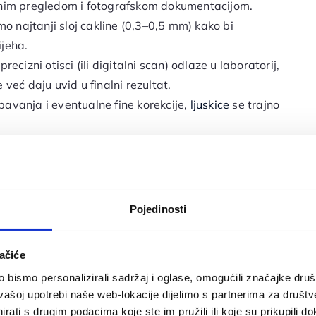
ljnim pregledom i fotografskom dokumentacijom.
 najtanji sloj cakline (0,3–0,5 mm) kako bi
ijeha.
precizni otisci (ili digitalni scan) odlaze u laboratorij,
 već daju uvid u finalni rezultat.
bavanja i eventualne fine korekcije,
ljuskice
se trajno
higijenu i redovite kontrole
ljuskice
mogu trajati 10
Pojedinosti
tij-disilikata koji optički imitiraju caklinu.
dualnoj boji zubi i tenu kože. Kad su pravilno
ačiće
aboratorijskog tehničara, izgledaju kao da su tvoji
bismo personalizirali sadržaj i oglase, omogućili značajke društv
vašoj upotrebi naše web-lokacije dijelimo s partnerima za društv
rati s drugim podacima koje ste im pružili ili koje su prikupili do
e i kvalitetno izrađene, izgledaju kao da su tvoji