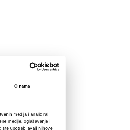
O nama
enih medija i analizirali
ene medije, oglašavanje i
k ste upotrebljavali njihove