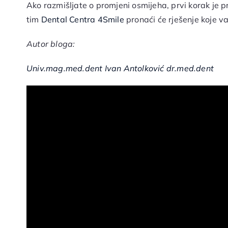
Ako razmišljate o promjeni osmijeha, prvi korak je p
tim
Dental Centra 4Smile
pronaći će rješenje koje 
Autor bloga:
Univ.mag.med.dent Ivan Antolković dr.med.dent