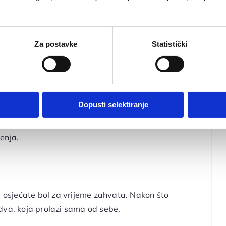
Za postavke
Statistički
ko želite vidljivi rezultat za nekoliko tjedana
ti i boju ili oblik zuba, ako imate zdravu caklinu i
m skeletnom anomalijom koja zahtijeva ortodontsku
Dopusti selektiranje
korak je individualni pregled na kojemu ćemo
čenja.
e osjećate bol za vrijeme zahvata. Nakon što
dva, koja prolazi sama od sebe.