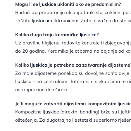
Mogu li se
ljuskice
ukloniti ako se predomislim?
Budući da preparacija uklanja tanki sloj cakline, pos
zaštitu
ljuskicom
ili
krunicom
. Zato je važno da ste s
Koliko dugo traju
keramičke ljuskice
?
Uz pravilnu higijenu, redovite kontrole i izbjegavan
do 20 godina. Keramika je otporna na bojanje od kave
Koliko
ljuskica
je potrebno za zatvaranje dijasteme
Za male dijasteme ponekad su dovoljne samo dvije
ljuskica
– na centralnim i lateralnim sjekutićima te o
neproporcionalno široki.
Je li moguće zatvoriti dijastemu kompozitnim
ljusk
Kompozitne
ljuskice
(direktni bonding) brže su i jeft
oštećenja. Za dugotrajno i estetski superiorno rješ