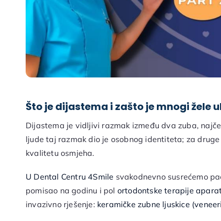
Što je dijastema i zašto je mnogi žele u
Dijastema je vidljivi razmak između dva zuba, najče
ljude taj razmak dio je osobnog identiteta; za druge
kvalitetu osmjeha.
U Dental Centru 4Smile
svakodnevno susrećemo pacije
pomisao na godinu i pol
ortodontske terapije apara
invazivno rješenje:
keramičke zubne ljuskice (veneer