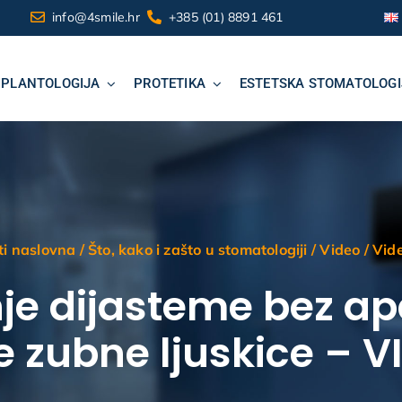
info@4smile.hr
+385 (01) 8891 461
MPLANTOLOGIJA
PROTETIKA
ESTETSKA STOMATOLOGI
ti naslovna
/
Što, kako i zašto u stomatologiji
/
Video
/
Vide
je dijasteme bez ap
 zubne ljuskice – 