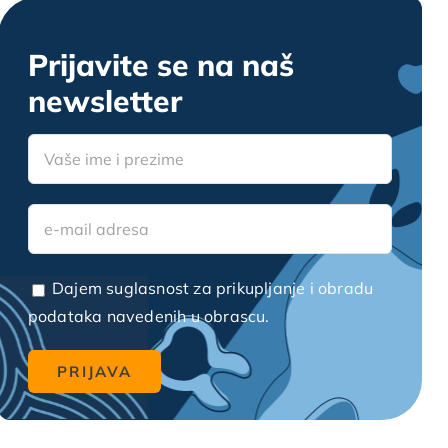
Prijavite se na naš
newsletter
Dajem suglasnost za prikupljanje i obradu
podataka navedenih u obrascu.