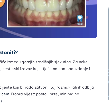
kloniti?
šće između gornjih središnjih sjekutića. Za neke
 je estetski izazov koji utječe na samopouzdanje i
nte koji bi rado zatvorili taj razmak, ali ih odbija
tićem
. Dobra vijest: postoji brže, minimalno
i)
.