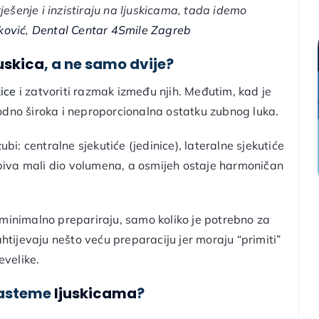
rješenje i inzistiraju na ljuskicama, tada idemo
ković
,
Dental Centar 4Smile Zagreb
juskica
, a ne samo dvije?
kice
i zatvoriti razmak između njih. Međutim, kad je
odno široka i neproporcionalna ostatku zubnog luka.
ubi: centralne sjekutiće (jedinice), lateralne sjekutiće
dobiva mali dio volumena, a osmijeh ostaje harmoničan
 minimalno prepariraju, samo koliko je potrebno za
 zahtijevaju nešto veću preparaciju jer moraju “primiti”
velike.
jasteme
ljuskicama
?