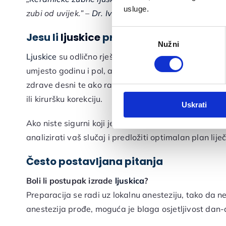
usluge.
zubi od uvijek.” –
Dr. Ivan Antolković
Odabir
Jesu li
ljuskice
pravo rješenje za vas?
Nužni
pristanka
Ljuskice
su odlično rješenje za zatvaranje dijasteme a
umjesto godinu i pol, ako osim razmaka želite popravi
zdrave desni te ako razmak nije uzrokovan složeno
ili kiruršku korekciju.
Uskrati
Ako niste sigurni koji je pristup pravi za vas, prvi 
analizirati vaš slučaj i predložiti optimalan plan lije
Često postavljana pitanja
Boli li postupak izrade
ljuskica
?
Preparacija se radi uz lokalnu anesteziju, tako da n
anestezija prođe, moguća je blaga osjetljivost dan-