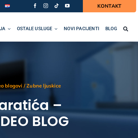
KONTAKT
JA
OSTALE USLUGE
NOVI PACIJENTI
BLOG
o blogovi
/
Zubne ljuskice
aratića –
VIDEO BLOG