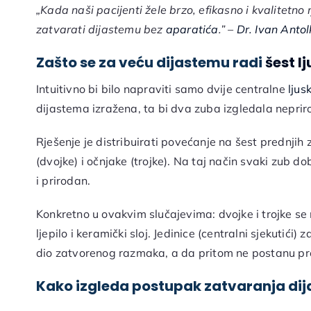
„Kada naši pacijenti žele brzo, efikasno i kvalitetno 
zatvarati dijastemu bez
aparatića
.” –
Dr. Ivan Antol
Zašto se za veću dijastemu radi
šest l
Intuitivno bi bilo napraviti samo dvije centralne
ljus
dijastema izražena, ta bi dva zuba izgledala neprir
Rješenje je distribuirati povećanje na šest prednjih z
(dvojke) i očnjake (trojke). Na taj način svaki zub 
i prirodan.
Konkretno u ovakvim slučajevima: dvojke i trojke se
ljepilo i keramički sloj. Jedinice (centralni sjekutići)
dio zatvorenog razmaka, a da pritom ne postanu pre
Kako izgleda postupak zatvaranja di