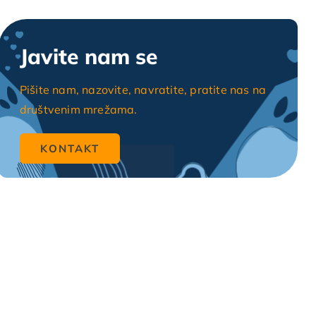
Javite nam se
Pišite nam, nazovite, navratite, pratite nas na
društvenim mrežama.
KONTAKT