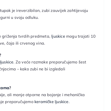
tupak je ireverzibilan, zubi zauvijek zahtijevaju
igurni u svoju odluku.
je griženja tvrdih predmeta,
ljuskice
mogu trajati 10
, čaja ili crvenog vina.
?
ljuskice
. Za veće razmake preporučujemo šest
čnjacima – kako zubi ne bi izgledali
icama
?
inije, ali manje otporne na bojanje i mehanička
enje preporučujemo
keramičke ljuskice
.