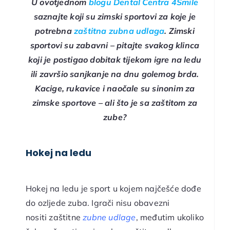
U ovotjednom
blogu Dental Centra 4Smile
saznajte koji su zimski sportovi za koje je
potrebna
zaštitna zubna udlaga
. Zimski
sportovi su zabavni – pitajte svakog klinca
koji je postigao dobitak tijekom igre na ledu
ili završio sanjkanje na dnu golemog brda.
Kacige, rukavice i naočale su sinonim za
zimske sportove – ali što je sa zaštitom za
zube?
Hokej na ledu
Hokej na ledu je sport u kojem najčešće dođe
do ozljede zuba. Igrači nisu obavezni
nositi
zaštitne
zubne udlage
, međutim ukoliko