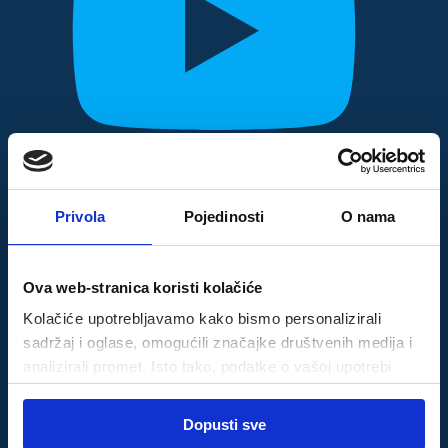
Privola
Pojedinosti
O nama
Ova web-stranica koristi kolačiće
Kolačiće upotrebljavamo kako bismo personalizirali
sadržaj i oglase, omogućili značajke društvenih medija i
analizirali promet. Isto tako, podatke o vašoj upotrebi
naše web-lokacije dijelimo s partnerima za društvene
Odabir
medije, oglašavanje i analizu, a oni ih mogu kombinirati s
Dopusti sve
Nužni
pristanka
drugim podacima koje ste im pružili ili koje su prikupili