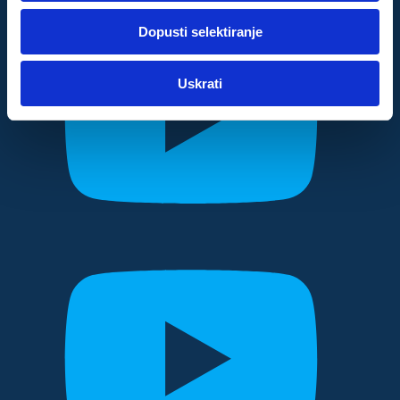
dok ste upotrebljavali njihove usluge.
Dopusti selektiranje
Za postavke
Uskrati
Statistički
Marketinški