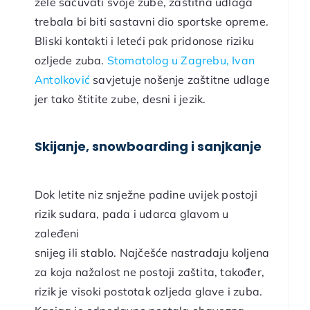
žele sačuvati svoje zube, zaštitna udlaga
trebala bi biti sastavni dio sportske opreme.
Bliski kontakti i leteći pak pridonose riziku
ozljede zuba.
Stomatolog u Zagrebu, Ivan
Antolković
savjetuje nošenje zaštitne udlage
jer tako štitite zube, desni i jezik.
Skijanje, snowboarding i sanjkanje
Dok letite niz snježne padine uvijek postoji
rizik sudara, pada i udarca glavom u
zaleđeni
snijeg ili stablo. Najčešće nastradaju koljena
za koja nažalost ne postoji zaštita, također,
rizik je visoki postotak ozljeda glave i zuba.