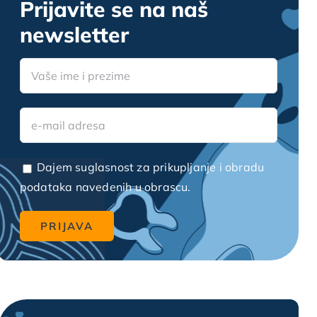
Prijavite se na naš
newsletter
Dajem suglasnost za prikupljanje i obradu
podataka navedenih u obrascu.