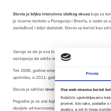
Stevia
je biljka intenzivno slatkog okusa
koja se kor
je izvorno nastala u Paragvaju i Brazilu, a sada se uz
zaslađivač i biljni dodatak. Stevia se koristi kao zd
Vjeruje se da je ova biljka stavljena pod povećalo z
nastojanja da održe monopol na svjetskom tržištu.
Tek 2008. godine američka Agencija za hranu i lijek
Privola
upotrebu, a 2011. godine Europska agencija za sig
Stevia je odličan
izvor prirodnog šećera
za sve one ko
Ova web-stranica koristi kol
Kolačiće upotrebljavamo kako 
Pogodna je za one koji nastoje smršavjeti, dijabetič
promet. Isto tako, podatke o 
oboljele od karcinoma i drugih bolesti u kojima je v
analizu, a oni ih mogu kombini