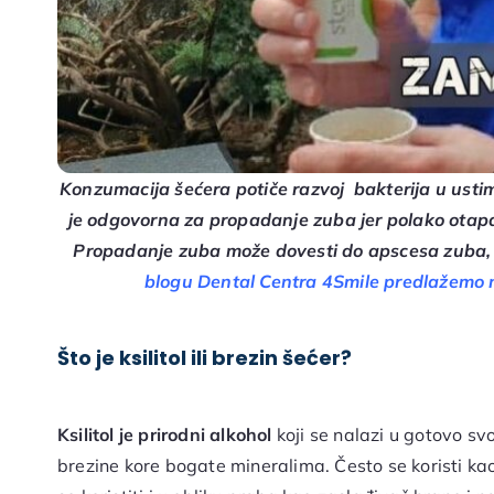
Konzumacija šećera potiče razvoj bakterija u ustim
je odgovorna za propadanje zuba jer polako otapa c
Propadanje zuba može dovesti do apscesa zuba, 
blogu Dental Centra 4Smile
predlažemo na
Što je ksilitol ili brezin šećer?
Ksilitol
je prirodni alkohol
koji se nalazi u gotovo sv
brezine kore bogate mineralima. Često se koristi k