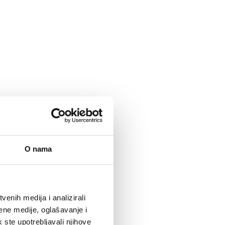
O nama
enih medija i analizirali
ene medije, oglašavanje i
k ste upotrebljavali njihove