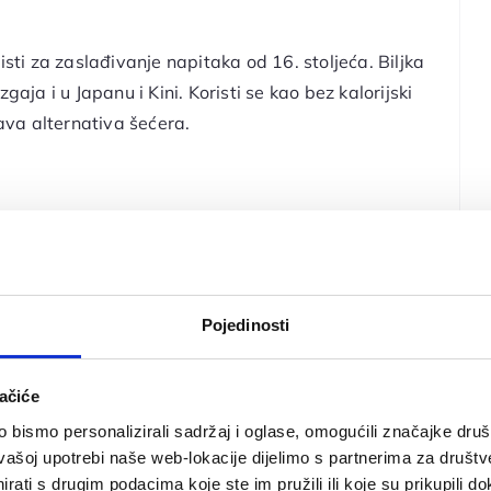
isti za zaslađivanje napitaka od 16. stoljeća. Biljka
gaja i u Japanu i Kini. Koristi se kao bez kalorijski
rava alternativa šećera.
bog pritiska industrije umjetnih zaslađivača i
ove (FDA) proglašava ovaj glikozid sigurnim za
Pojedinosti
urnost hrane (EFSA) odobrava mu oznaku sladila.
ji ne smiju ili ne žele jesti rafinirani šećer.
ačiće
bismo personalizirali sadržaj i oglase, omogućili značajke društv
are, osobe koje su na
anti-kandida dijeti
, te za
vašoj upotrebi naše web-lokacije dijelimo s partnerima za društv
ažno ograničiti unos rafiniranog šećera. Poput
rati s drugim podacima koje ste im pružili ili koje su prikupili do