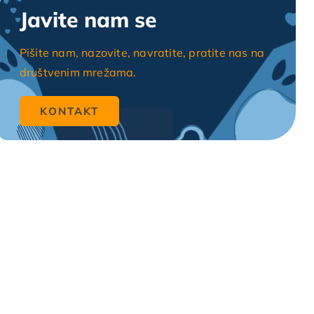
Javite nam se
Pišite nam, nazovite, navratite, pratite nas na
društvenim mrežama.
KONTAKT