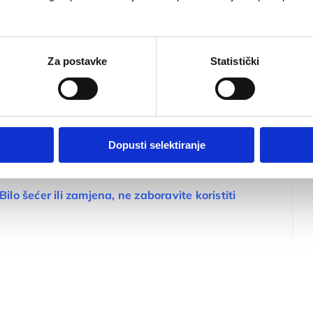
Za postavke
Statistički
d šećera, a koji odabrati?
Ksilitol se okusom ne razlikuje od šećera, ali je oko
Dopusti selektiranje
, što se pojedincima ne sviđa.
ilo šećer ili zamjena, ne zaboravite koristiti