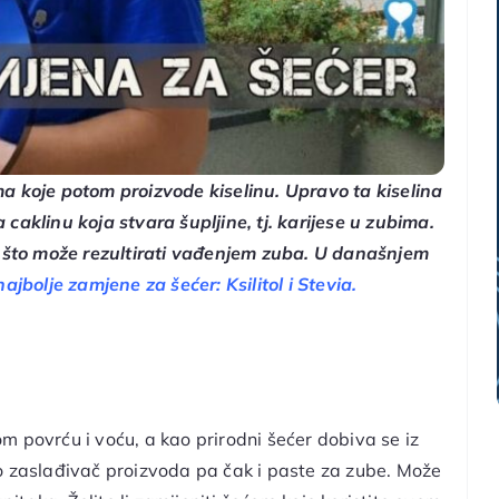
a koje potom proizvode kiselinu. Upravo ta kiselina
aklinu koja stvara šupljine, tj. karijese u zubima.
što može rezultirati vađenjem zuba. U današnjem
jbolje zamjene za šećer: Ksilitol i Stevia.
om povrću i voću, a kao prirodni šećer dobiva se iz
ao zaslađivač proizvoda pa čak i paste za zube. Može