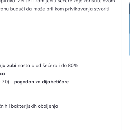
pitaka. Želite li zamijeniti šećere koje koristite ovom
nu budući da može prilikom privikavanja stvoriti
ja zubi
nastala od šećera i do 80%
nca
r 70) –
pogodan za dijabetičare
ičnih i bakterijskih oboljenja