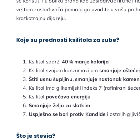
se koristiti i u obliku praha kao zaslađivač hrane i na
vrstom zaslađivača pomalo ga uvodite u vašu prehra
kratkotrajnu dijareju.
Koje su prednosti ksilitola za zube?
Ksilitol sadrži
40% manje kalorija
Ksilitol svojom konzumacijom
smanjuje oštećen
Štiti usnu šupljinu, smanjuje nastanak kame
Ksilitol ima glikemijski indeks 7 (rafinirani šeće
Ksilitol
povećava energiju
Smanjuje želju za slatkim
Uspješno se bori protiv Kandide
i ostalih gljiv
Što je stevia?