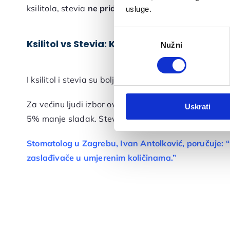
ksilitola, stevia
ne pridonosi propadanju zuba
.
usluge.
Odabir
Ksilitol vs Stevia: Koji je bolji zaslađivač?
Nužni
pristanka
I ksilitol i stevia su bolji za vaš osmijeh i zdravlje o
Za većinu ljudi izbor ovisi isključivo o izboru okusa. 
Uskrati
5% manje sladak. Stevia, ima nešto intenzivniji okus
Stomatolog u Zagrebu, Ivan Antolković,
poručuje: “B
zaslađivače u umjerenim količinama.”