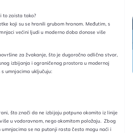
li to zaista tako?
retke koji su se hranili grubom hranom. Međutim, s
umnjaci većini ljudi u moderno doba donose više
ovršine za žvakanje, što je dugoročno odlična stvar,
nog izbijanja i ograničenog prostora u modernoj
 s umnjacima uključuju:
ani, što znači da ne izbijaju potpuno okomito iz linije
je više u vodoravnom, nego okomitom položaju. Zbog
m umnjacima se na putanji rasta često mogu naći i