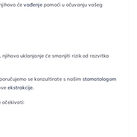
njihovo će
vađenje
pomoći u očuvanju vašeg
njihovo uklanjanje će smanjiti rizik od razvitka
reporučujemo se konzultirate s našim
stomatologom
hove
ekstrakcije
.
 očekivati: