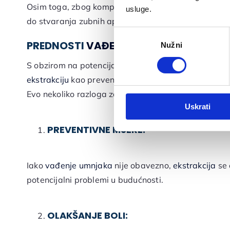
Osim toga, zbog komplikacija izrastanja umnjaka i t
usluge.
do stvaranja zubnih apscesa i fistula (gnojnih vreći
Odabir
PREDNOSTI
VAĐENJA UMNJAKA
Nužni
pristanka
S obzirom na potencijalne probleme povezane s um
ekstrakciju
kao preventivnu mjeru.
Evo nekoliko razloga zašto se
ekstrakcija umnjaka
p
Uskrati
PREVENTIVNE MJERE:
Iako
vađenje umnjaka
nije obavezno,
ekstrakcija
se 
potencijalni problemi u budućnosti.
OLAKŠANJE BOLI: