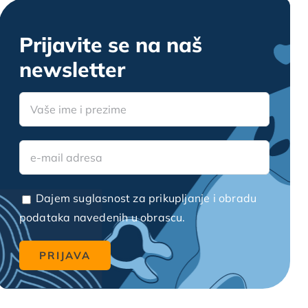
Prijavite se na naš
newsletter
Dajem suglasnost za prikupljanje i obradu
podataka navedenih u obrascu.