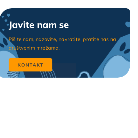
Javite nam se
Pišite nam, nazovite, navratite, pratite nas na
društvenim mrežama.
KONTAKT