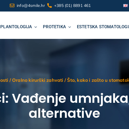
info@4smile.hr
+385 (01) 8891 461
MPLANTOLOGIJA
PROTETIKA
ESTETSKA STOMATOLOGI
osti
/
Oralno kirurški zahvati
/
Što, kako i zašto u stomatol
: Vađenje umnjaka,
alternative