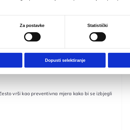
ežeg provođenja oralne higijene, češće može doći i
ca koje izgledaju poput prištića na zubnom mesu).
Za postavke
Statistički
njacima,
stomatolozi
često preporučuju njihovu
reporučuje:
Dopusti selektiranje
često vrši kao preventivna mjera kako bi se izbjegli