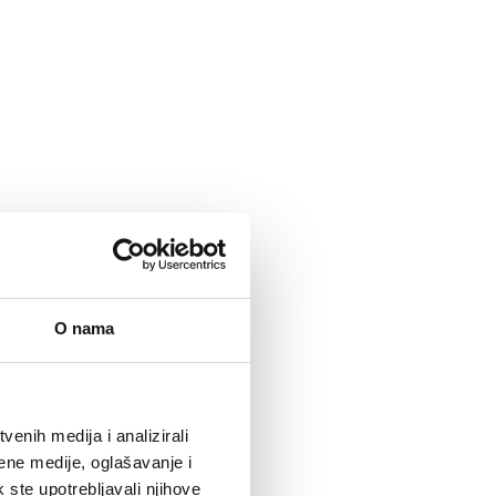
O nama
enih medija i analizirali
ene medije, oglašavanje i
k ste upotrebljavali njihove