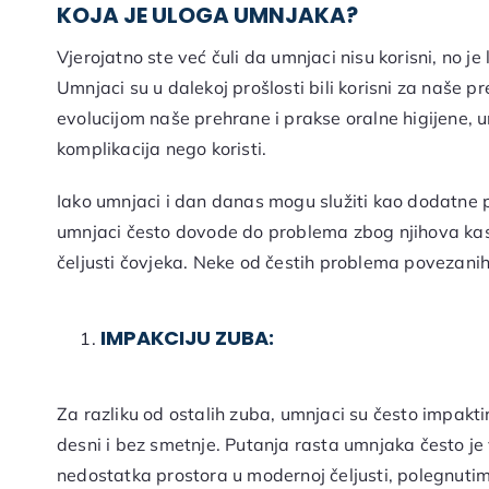
KOJA JE ULOGA UMNJAKA?
Vjerojatno ste već čuli da umnjaci nisu korisni, no je 
Umnjaci su u dalekoj prošlosti bili korisni za naše p
evolucijom naše prehrane i prakse oralne higijene, 
komplikacija nego koristi.
Iako umnjaci i dan danas mogu služiti kao dodatne p
umnjaci često dovode do problema zbog njihova kas
čeljusti čovjeka. Neke od čestih problema povezanih
IMPAKCIJU ZUBA:
Za razliku od ostalih zuba, umnjaci su često impaktir
desni i bez smetnje. Putanja rasta umnjaka često 
nedostatka prostora u modernoj čeljusti, polegnuti