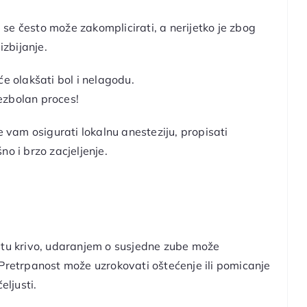
se često može zakomplicirati, a nerijetko je zbog
zbijanje.
će olakšati bol i nelagodu.
ezbolan proces!
 vam osigurati lokalnu anesteziju, propisati
o i brzo zacjeljenje.
astu krivo, udaranjem o susjedne zube može
 Pretrpanost može uzrokovati oštećenje ili pomicanje
eljusti.