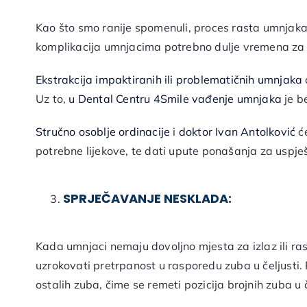
Kao što smo ranije spomenuli, proces rasta umnjaka 
komplikacija umnjacima potrebno dulje vremena za i
Ekstrakcija impaktiranih ili problematičnih umnjaka
Uz to,
u Dental Centru 4Smile
vađenje umnjaka
je b
Stručno osoblje ordinacije
i
doktor Ivan Antolković
će
potrebne lijekove, te dati upute ponašanja za uspješn
SPRJEČAVANJE NESKLADA:
Kada umnjaci nemaju dovoljno mjesta za izlaz ili r
uzrokovati pretrpanost u rasporedu zuba u čeljusti.
ostalih zuba, čime se remeti pozicija brojnih zuba u č