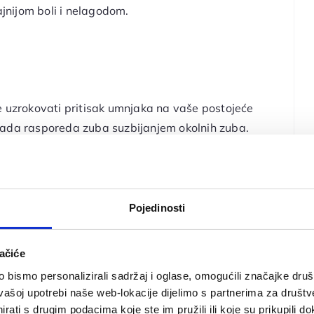
ajnijom boli i nelagodom.
e uzrokovati pritisak umnjaka na vaše postojeće
lada rasporeda zuba suzbijanjem okolnih zuba.
 DESNI:
Pojedinosti
te oralne higijene umnjake može učiniti
ačiće
i se mogu proširiti i na okolne zube. Dugotrajnim
bismo personalizirali sadržaj i oglase, omogućili značajke društv
razvitka zubnog kamenca koji je okidač za
vašoj upotrebi naše web-lokacije dijelimo s partnerima za društv
rati s drugim podacima koje ste im pružili ili koje su prikupili do