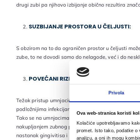
drugi zubi pa njihovo izbijanje obično rezultira znač
SUZBIJANJE PROSTORA U ČELJUSTI:
S obzirom na to da ograničen prostor u čeljusti mož
zube, to ne dovodi samo do nelagode, već i do nesk
POVEĆANI RIZIK ZA INFEKCIJE I BOLESTI
Privola
Težak pristup umnjacima prilikom provođenja redovi
podložnijima infekcijama i bolestima desni.
Ova web-stranica koristi kol
Tako se na umnjacima češće mogu razviti karijesi koj
Kolačiće upotrebljavamo kako 
nakupljanjem zubnog plaka na umnjacima dolazi do 
promet. Isto tako, podatke o 
nastanak gingivitisa i paradontoze.
analizu, a oni ih mogu kombini