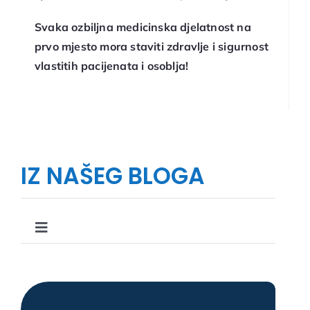
Svaka ozbiljna medicinska djelatnost na
prvo mjesto mora staviti zdravlje i sigurnost
vlastitih pacijenata i osoblja!
IZ NAŠEG BLOGA
Toggle
Navigation
Što, kako i zašto u stomatologiji