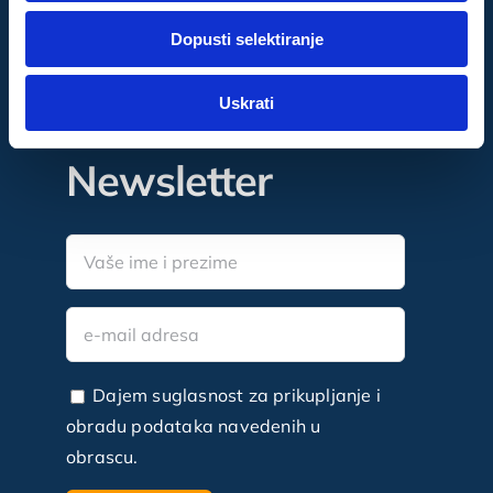
dok ste upotrebljavali njihove usluge.
Dopusti selektiranje
Za postavke
Bužanova 6a, Zagreb
Uskrati
Statistički
Newsletter
Marketinški
Dajem suglasnost za prikupljanje i
obradu podataka navedenih u
obrascu.