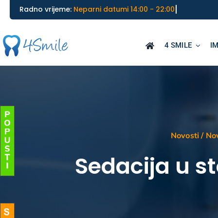
Skip
________________________________________
Radno vrijeme:
to
content
4 SMILE
I
Novosti
/
No
Sedacija u st