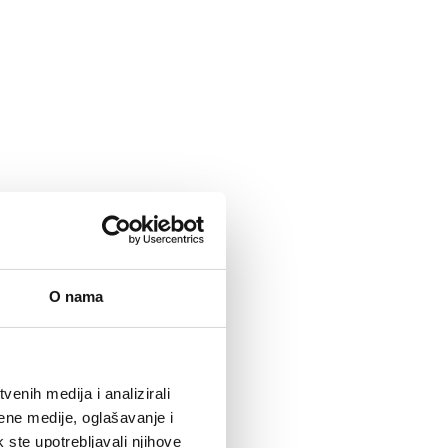
O nama
enih medija i analizirali
ene medije, oglašavanje i
k ste upotrebljavali njihove