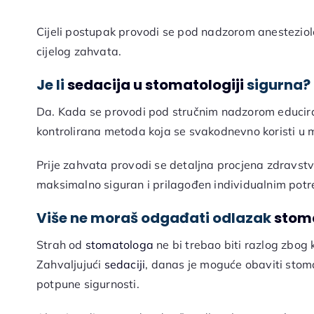
Cijeli postupak provodi se pod nadzorom anesteziolog
cijelog zahvata.
Je li
sedacija u stomatologiji
sigurna?
Da. Kada se provodi pod stručnim nadzorom educir
kontrolirana metoda koja se svakodnevno koristi u m
Prije zahvata provodi se detaljna procjena zdravst
maksimalno siguran i prilagođen individualnim pot
Više ne moraš odgađati odlazak
stom
Strah od
stomatologa
ne bi trebao biti razlog zbog 
Zahvaljujući
sedaciji
, danas je moguće obaviti stoma
potpune sigurnosti.