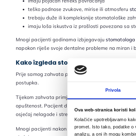
imaju pojačan refleks povraćanja
teško podnose zvukove, mirise ili atmosferu
st
trebaju duže ili kompleksnije stomatološke za
imaju loša iskustva iz prošlosti povezana sa 
Mnogi pacijenti godinama izbjegavaju
stomatologa
napokon riješe svoje dentalne probleme na miran i 
Kako izgleda stomatološki zahvat uz
Prije samog zahvata pacijenta pregledava anesteziol
postupka.
Privola
Tijekom zahvata primjenjuju se lijekovi koji smanju
opuštenost. Pacijent diše samostalno, ostaje svjest
Ova web-stranica koristi kol
osjećaj nelagode i stresa značajno smanjen.
Kolačiće upotrebljavamo kako 
promet. Isto tako, podatke o 
Mnogi pacijenti nakon zahvata imaju osjećaj kao da je
analizu, a oni ih mogu kombini