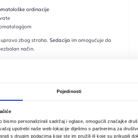
omatološke ordinacije
hvate
stomatologijom
upravo zbog straha.
Sedacija
im omogućuje da
bezbolan način.
sedaciju
?
og koji prati zdravstveno stanje tijekom cijelog
Pojedinosti
ju napetost i osjećaj straha te omogućuju duboku
an i može komunicirati sa
stomatologom
, ali je
ačiće
bismo personalizirali sadržaj i oglase, omogućili značajke društv
vašoj upotrebi naše web-lokacije dijelimo s partnerima za društv
 cijeli postupak trajao vrlo kratko ili ga se jedva
rati s drugim podacima koje ste im pružili ili koje su prikupili do