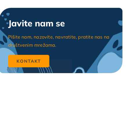
Javite nam se
Pišite nam, nazovite, navratite, pratite nas na
društvenim mrežama.
KONTAKT