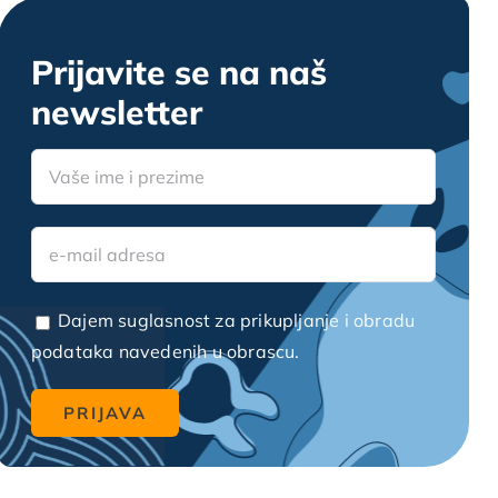
Prijavite se na naš
newsletter
Dajem suglasnost za prikupljanje i obradu
podataka navedenih u obrascu.