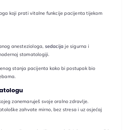
a koji prati vitalne funkcije pacijenta tijekom
anog anesteziologa,
sedacija
je sigurna i
odernoj stomatologiji.
venog stanja pacijenta kako bi postupak bio
rebama.
atologu
kojeg zanemaruješ svoje oralno zdravlje.
tološke zahvate mirno, bez stresa i uz osjećaj