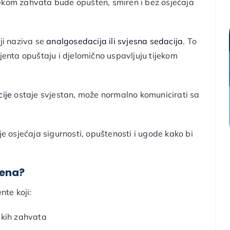
ekom zahvata bude opušten, smiren i bez osjećaja
ji naziva se
analgosedacija ili svjesna sedacija
. To
ijenta opuštaju i djelomično uspavljuju tijekom
ije
ostaje svjestan, može normalno komunicirati sa
e osjećaja sigurnosti, opuštenosti i ugode kako bi
ena?
nte koji:
ških zahvata