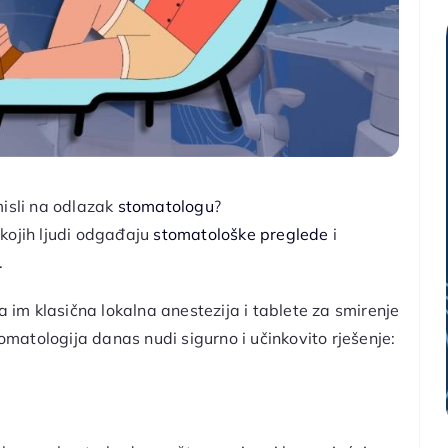
misli na odlazak
stomatologu
?
kojih ljudi odgađaju
stomatološke preglede
i
.
a im klasična lokalna anestezija i tablete za smirenje
atologija danas nudi sigurno i učinkovito rješenje: