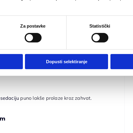
Za postavke
Statistički
 smanjenje neugode tijekom zahvata.
Dopusti selektiranje
z
sedaciju
puno lakše prolaze kroz zahvat.
om