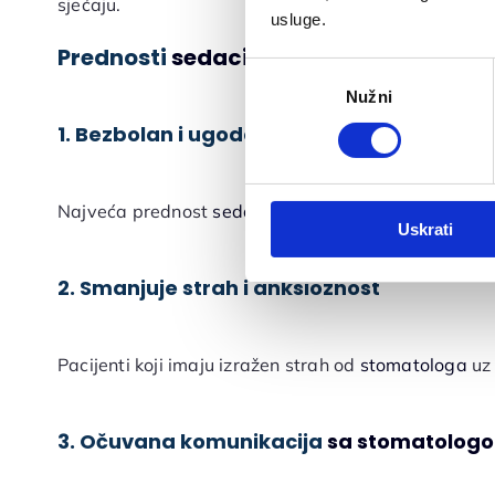
sjećaju.
usluge.
Prednosti
sedacije u stomatologiji
Odabir
Nužni
pristanka
1. Bezbolan i ugodan stomatološki zahvat
Najveća prednost
sedacije
je osjećaj opuštenosti i
Uskrati
2. Smanjuje strah i anksioznost
Pacijenti koji imaju izražen strah od
stomatologa
u
3. Očuvana komunikacija
sa stomatolog