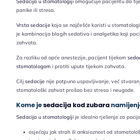
Sedacija u stomatologiji
omogućuje pacijentu da tij
panike ili stresa.
Vrsta sedacije
koja se najčešće koristi u stomatologi
je kombinacija blagih sedativa i analgetika koji pac
zahvata.
Za razliku od opće anestezije, pacijent tijekom
sedac
stomatologom
i pratiti upute tijekom zahvata.
Cilj
sedacije
nije potpuno uspavljivanje, već stvaranj
stomatološki zahvat prošao bez stresa i neugode.
Kome je
sedacija
kod zubara
namijenj
Sedacija u stomatologiji
je idealno rješenje za pacije
osjećaju jak strah ili anksioznost od stomatolo