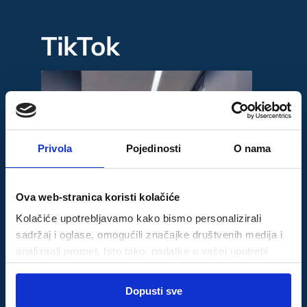
TikTok
Privola
Pojedinosti
O nama
Ova web-stranica koristi kolačiće
Kolačiće upotrebljavamo kako bismo personalizirali
sadržaj i oglase, omogućili značajke društvenih medija i
analizirali promet. Isto tako, podatke o vašoj upotrebi
naše web-lokacije dijelimo s partnerima za društvene
Odabir
medije, oglašavanje i analizu, a oni ih mogu kombinirati s
Dopusti sve
Nužni
pristanka
drugim podacima koje ste im pružili ili koje su prikupili