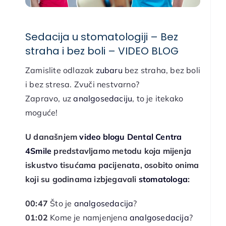
Sedacija u stomatologiji – Bez
straha i bez boli – VIDEO BLOG
Zamislite odlazak
zubaru
bez straha, bez boli
i bez stresa. Zvuči nestvarno?
Zapravo, uz
analgosedaciju
, to je itekako
moguće!
U današnjem
video blogu Dental Centra
4Smile
predstavljamo metodu koja mijenja
iskustvo tisućama pacijenata, osobito onima
koji su godinama izbjegavali
stomatologa
:
00:47
Što je
analgosedacija
?
01:02
Kome je namjenjena
analgosedacija
?