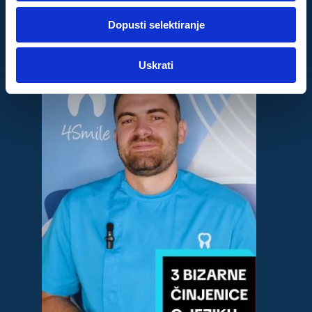
dok ste upotrebljavali njihove usluge.
Dopusti selektiranje
Za postavke
Uskrati
Statistički
Marketinški