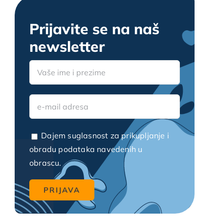
Upute i savjeti u stomatologiji
Prijavite se na naš
newsletter
Zanimljivosti u stomatologiji
Video blogovi
Dajem suglasnost za prikupljanje i
obradu podataka navedenih u
obrascu.