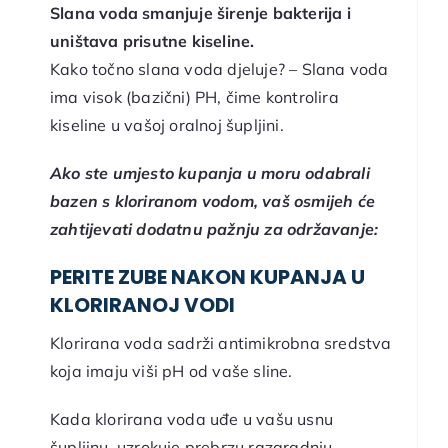
Slana voda smanjuje širenje bakterija i
uništava prisutne kiseline.
Kako točno slana voda djeluje? – Slana voda
ima visok (bazični) PH, čime kontrolira
kiseline u vašoj oralnoj šupljini.
Ako ste umjesto kupanja u moru odabrali
bazen s kloriranom vodom, vaš osmijeh će
zahtijevati dodatnu pažnju za održavanje:
PERITE ZUBE NAKON KUPANJA U
KLORIRANOJ VODI
Klorirana voda sadrži antimikrobna sredstva
koja imaju viši pH od vaše sline.
Kada klorirana voda uđe u vašu usnu
šupljinu, uzrokuje prebrzu razgradnju