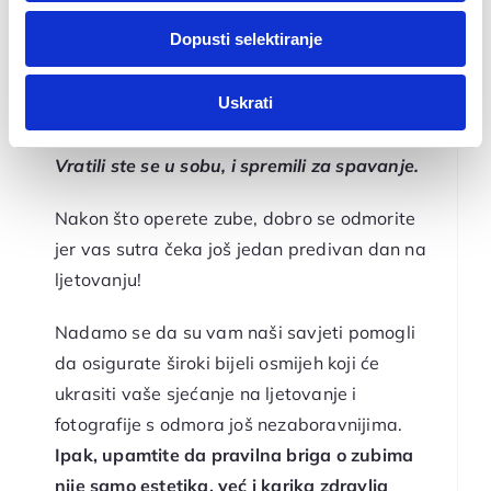
dok ste upotrebljavali njihove usluge.
hladnim koktelom, a imate osjetljive zube,
Dopusti selektiranje
Za postavke
preporučamo korištenje slamke
. Slamka će
minimalizirati kontakt vaših zuba s
Uskrati
ekstremnim temperaturama.
Statistički
Vratili ste se u sobu, i spremili za spavanje.
Marketinški
Nakon što operete zube, dobro se odmorite
jer vas sutra čeka još jedan predivan dan na
ljetovanju!
Nadamo se da su vam naši savjeti pomogli
da osigurate široki bijeli osmijeh koji će
ukrasiti vaše sjećanje na ljetovanje i
fotografije s odmora još nezaboravnijima.
Ipak, upamtite da pravilna briga o zubima
nije samo estetika, već i karika zdravlja