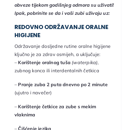
obveze tijekom godišnjeg odmora su uživati!
Ipak, pobrinite se da i vaši zubi uživaju uz:
REDOVNO ODRŽAVANJE ORALNE
HIGIJENE
Održavanje dosljedne rutine oralne higijene
ključno je za zdrav osmijeh, a uključuje:
–
Korištenje oralnog tuša
(waterpika)
,
zubnog konca ili interdentalnih četkica
–
Pranje zuba 2 puta dnevno po 2 minute
(ujutro i navečer)
–
Korištenje četkice za zube s mekim
vlaknima
–
Čišćenje jezika