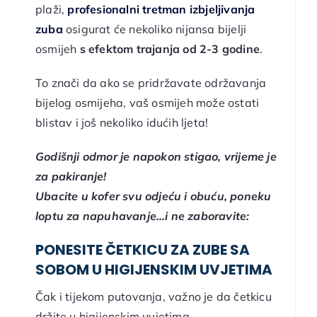
plaži,
profesionalni tretman izbjeljivanja
zuba
osigurat će nekoliko nijansa bijelji
osmijeh
s efektom trajanja od 2-3 godine
.
To znači da ako se pridržavate održavanja
bijelog osmijeha, vaš osmijeh može ostati
blistav i još nekoliko idućih ljeta!
Godišnji odmor je napokon stigao, vrijeme je
za pakiranje!
Ubacite u kofer svu odjeću i obuću, poneku
loptu za napuhavanje…i ne zaboravite:
PONESITE ČETKICU ZA ZUBE SA
SOBOM U HIGIJENSKIM UVJETIMA
Čak i tijekom putovanja, važno je da četkicu
držite u higijenskim uvjetima.