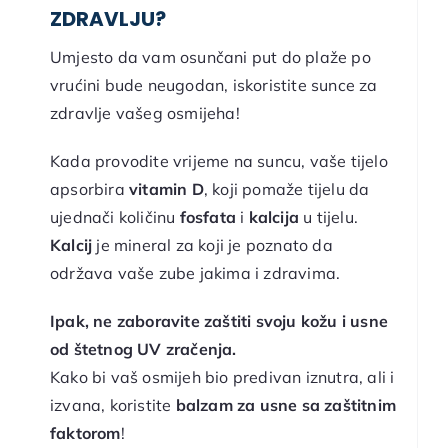
ZDRAVLJU?
Umjesto da vam osunčani put do plaže po
vrućini bude neugodan, iskoristite sunce za
zdravlje vašeg osmijeha!
Kada provodite vrijeme na suncu, vaše tijelo
apsorbira
vitamin D
, koji pomaže tijelu da
ujednači količinu
fosfata
i
kalcija
u tijelu.
Kalcij
je mineral za koji je poznato da
održava vaše zube jakima i zdravima.
Ipak, ne zaboravite zaštiti svoju kožu i usne
od štetnog UV zračenja.
Kako bi vaš osmijeh bio predivan iznutra, ali i
izvana, koristite
balzam za usne sa zaštitnim
faktorom
!