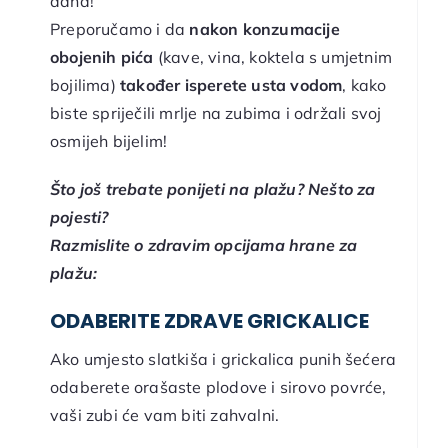
dana!
Preporučamo i da
nakon konzumacije
obojenih pića
(kave, vina, koktela s umjetnim
bojilima)
također isperete usta vodom
, kako
biste spriječili mrlje na zubima i održali svoj
osmijeh bijelim!
Što još trebate ponijeti na plažu? Nešto za
pojesti?
Razmislite o zdravim opcijama hrane za
plažu:
ODABERITE ZDRAVE GRICKALICE
Ako umjesto slatkiša i grickalica punih šećera
odaberete orašaste plodove i sirovo povrće,
vaši zubi će vam biti zahvalni.