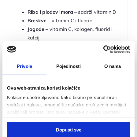
Riba i plodovi mora
– sadrži vitamin D
Breskve
– vitamin C i fluorid
Jagode
– vitamin C, kolagen, fluorid i
kalcij
Lubenica
– vitamin C, vitamin A, kalij,
vlakna, ima najveći udio vode u voću i
najmanji udio šećera
Privola
Pojedinosti
O nama
Dinja
– beta-karoten, vitamin C, folat,
voda i vlakna
Ova web-stranica koristi kolačiće
Kokos
– smanjenje oralnih bakterija,
nadoknada elektrolita u organizmu,
Kolačiće upotrebljavamo kako bismo personalizirali
sadržaj i oglase, omogućili značajke društvenih medija i
minerali
analizirali promet. Isto tako, podatke o vašoj upotrebi
Nakon večere najljepše je prošetati uz plažu!
naše web-lokacije dijelimo s partnerima za društvene
Odabir
medije, oglašavanje i analizu, a oni ih mogu kombinirati s
Dopusti sve
Nužni
pristanka
Ako se nakon večere poželite počastiti
drugim podacima koje ste im pružili ili koje su prikupili