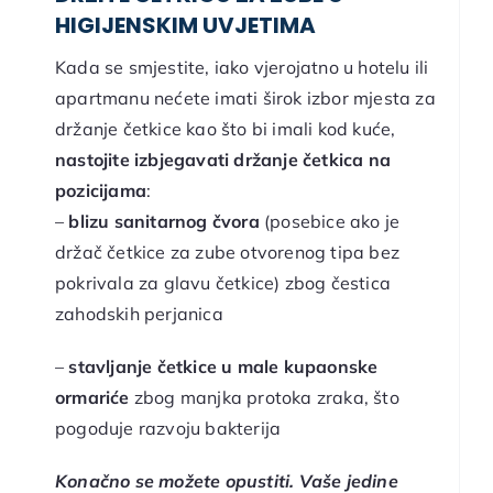
HIGIJENSKIM UVJETIMA
Kada se smjestite, iako vjerojatno u hotelu ili
apartmanu nećete imati širok izbor mjesta za
držanje četkice kao što bi imali kod kuće,
nastojite izbjegavati držanje četkica na
pozicijama
:
–
blizu sanitarnog čvora
(posebice ako je
držač četkice za zube otvorenog tipa bez
pokrivala za glavu četkice) zbog čestica
zahodskih perjanica
–
stavljanje četkice u male kupaonske
ormariće
zbog manjka protoka zraka, što
pogoduje razvoju bakterija
Konačno se možete opustiti. Vaše jedine