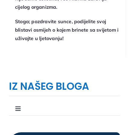
cijelog organizma.
Stoga; pozdravite sunce, podijelite svoj
blistavi osmijeh o kojem brinete sa svijetom i
uživajte u ljetovanju!
IZ NAŠEG BLOGA
Toggle
Navigation
Što, kako i zašto u stomatologiji