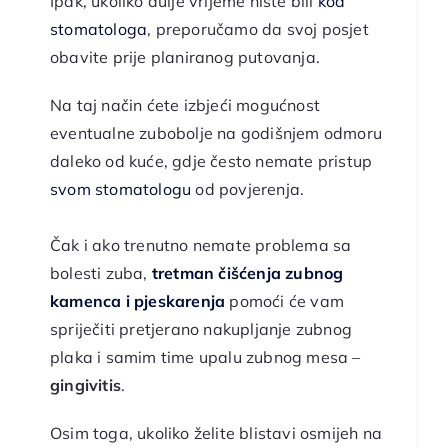
Ipak, ukoliko dulje vrijeme niste bili
kod
stomatologa
, preporučamo da svoj posjet
obavite prije planiranog putovanja.
Na taj način ćete izbjeći mogućnost
eventualne zubobolje na godišnjem odmoru
daleko od kuće, gdje često nemate pristup
svom stomatologu
od povjerenja.
Čak i ako trenutno nemate problema sa
bolesti zuba,
tretman čišćenja zubnog
kamenca i pjeskarenja
pomoći će vam
spriječiti pretjerano nakupljanje zubnog
plaka i samim time upalu zubnog mesa –
gingivitis
.
Osim toga, ukoliko želite blistavi osmijeh na