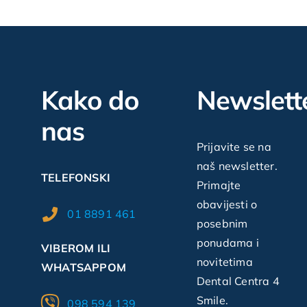
Kako do
Newslett
nas
Prijavite se na
naš newsletter.
TELEFONSKI
Primajte
obavijesti o
01 8891 461
posebnim
ponudama i
VIBEROM ILI
novitetima
WHATSAPPOM
Dental Centra 4
Smile.
098 594 139