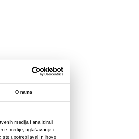
O nama
enih medija i analizirali
ene medije, oglašavanje i
k ste upotrebljavali njihove