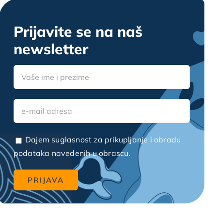
Prijavite se na naš
newsletter
Dajem suglasnost za prikupljanje i obradu
podataka navedenih u obrascu.