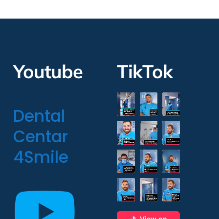
Youtube
TikTok
Dental
Centar
4Smile
View on