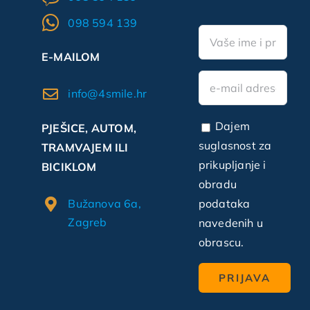
098 594 139
E-MAILOM
info@4smile.hr
Dajem
PJEŠICE, AUTOM,
suglasnost za
TRAMVAJEM ILI
prikupljanje i
BICIKLOM
obradu
Bužanova 6a,
podataka
Zagreb
navedenih u
obrascu.