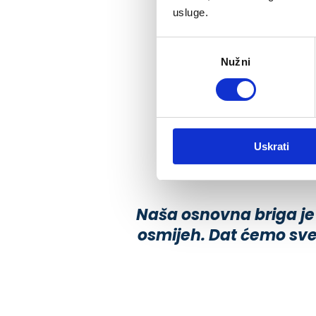
usluge.
Odabir
Nužni
pristanka
Uskrati
Naša osnovna briga je
osmijeh. Dat ćemo sve