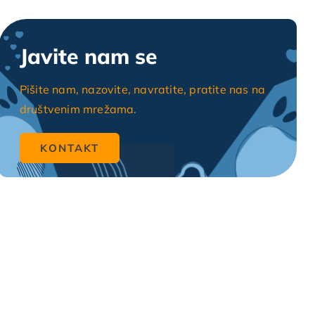
Javite nam se
Pišite nam, nazovite, navratite, pratite nas na
društvenim mrežama.
KONTAKT