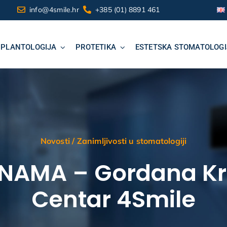
info@4smile.hr
+385 (01) 8891 461
MPLANTOLOGIJA
PROTETIKA
ESTETSKA STOMATOLOGI
Novosti
/
Zanimljivosti u stomatologiji
 NAMA – Gordana Kr
Centar 4Smile