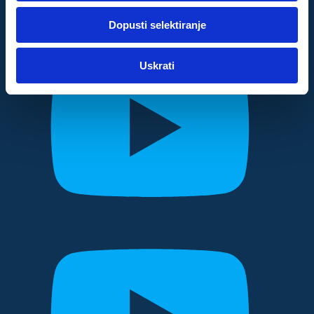
dok ste upotrebljavali njihove usluge.
Dopusti selektiranje
Za postavke
Uskrati
Statistički
Marketinški