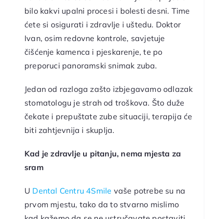
bilo kakvi upalni procesi i bolesti desni. Time
ćete si osigurati i zdravlje i uštedu. Doktor
Ivan, osim redovne kontrole, savjetuje
čišćenje kamenca i pjeskarenje, te po
preporuci panoramski snimak zuba.
Jedan od razloga zašto izbjegavamo odlazak
stomatologu je strah od troškova. Što duže
čekate i prepuštate zube situaciji, terapija će
biti zahtjevnija i skuplja.
Kad je zdravlje u pitanju, nema mjesta za
sram
U
Dental Centru 4Smile
vaše potrebe su na
prvom mjestu, tako da to stvarno mislimo
kad kažemo da se ne ustručavate postaviti