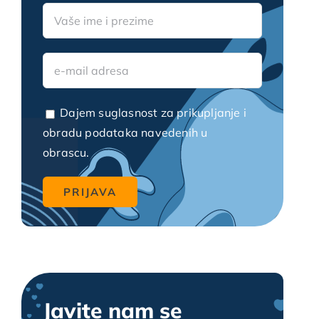
Video blogovi
Dajem suglasnost za prikupljanje i
obradu podataka navedenih u
obrascu.
Javite nam se