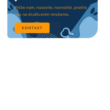
Pišite nam, nazovite, navratite, pratite
nas na društvenim mrežama.
KONTAKT