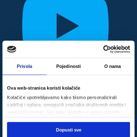
Privola
Pojedinosti
O nama
Ova web-stranica koristi kolačiće
Kolačiće upotrebljavamo kako bismo personalizirali
sadržaj i oglase, omogućili značajke društvenih medija i
analizirali promet. Isto tako, podatke o vašoj upotrebi
naše web-lokacije dijelimo s partnerima za društvene
Odabir
medije, oglašavanje i analizu, a oni ih mogu kombinirati s
Dopusti sve
Nužni
pristanka
drugim podacima koje ste im pružili ili koje su prikupili