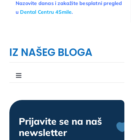
Nazovite danas i zakažite besplatni pregled
u
Dental Centru 4Smile
.
IZ NAŠEG BLOGA
Toggle
Navigation
Što, kako i zašto u stomatologiji
Upute i savjeti u stomatologiji
Prijavite se na naš
newsletter
Zanimljivosti u stomatologiji