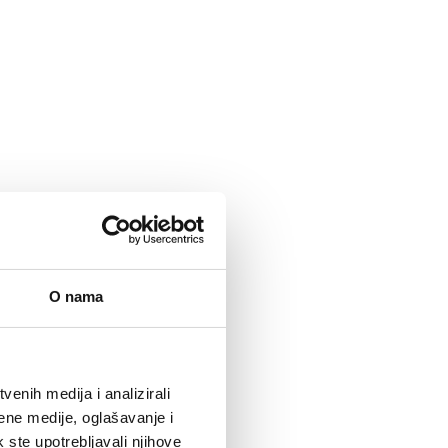
O nama
enih medija i analizirali
ene medije, oglašavanje i
k ste upotrebljavali njihove