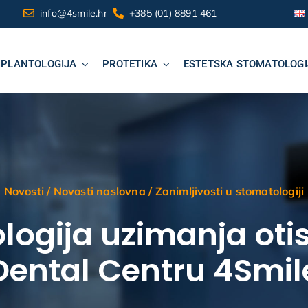
info@4smile.hr
+385 (01) 8891 461
MPLANTOLOGIJA
PROTETIKA
ESTETSKA STOMATOLOGI
Novosti
/
Novosti naslovna
/
Zanimljivosti u stomatologiji
logija uzimanja oti
Dental Centru 4Smil