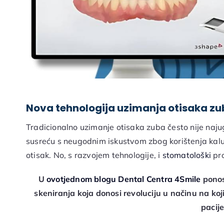
Nova tehnologija uzimanja otisaka z
Tradicionalno uzimanje otisaka zuba često nije naju
susreću s neugodnim iskustvom zbog korištenja kalup
otisak. No, s razvojem tehnologije, i
stomatološki
pro
U
ovotjednom blogu Dental Centra 4Smile
ponos
skeniranja koja donosi revoluciju u načinu na ko
pacij