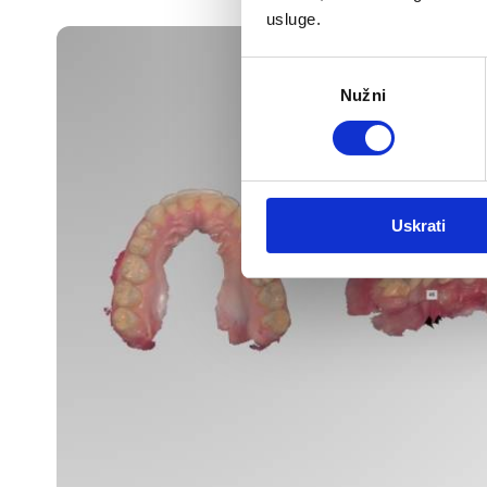
usluge.
Odabir
Nužni
pristanka
Uskrati