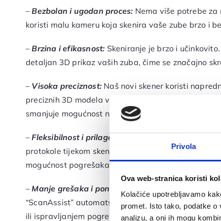
–
Bezbolan i ugodan proces:
Nema više potrebe za n
koristi malu kameru koja skenira vaše zube brzo i b
–
Brzina i efikasnost:
Skeniranje je brzo i učinkovito
detaljan 3D prikaz vaših zuba, čime se značajno sk
–
Visoka preciznost:
Naš novi skener koristi napred
preciznih 3D modela vaših zuba. Time se osigurava
smanjuje mogućnost naknadnih korekcija.
–
Fleksibilnost i prilagodljivost:
S našom novom op
Privola
protokole tijekom skeniranja. Skener omogućuje slo
mogućnost pogrešaka i povećava učinkovitost.
Ova web-stranica koristi kol
–
Manje grešaka i ponavljanja:
Zahvaljujući napredno
Kolačiće upotrebljavamo kako 
“ScanAssist” automatski usklađuje skenirane slike,
promet. Isto tako, podatke o 
ili ispravljanjem pogrešaka.
analizu, a oni ih mogu kombini