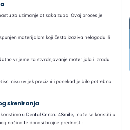
ba
i pastu za uzimanje otisaka zuba. Ovaj proces je
 ispunjen materijalom koji često izaziva nelagodu ili
odatno vrijeme za stvrdnjavanje materijala i izradu
isci nisu uvijek precizni i ponekad je bilo potrebno
og skeniranja
 koristimo
u Dental Centru 4Smile
, može se koristiti u
og načina te donosi brojne prednosti: