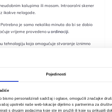
eudobnim kalupima ili masom. Intraoralni skener
ez ikakve nelagode.
. Potrebno je samo nekoliko minuta da bi se dobio
raćuje vrijeme provedeno
u ordinaciji
.
nu tehnologiju koja omogućuje stvaranje iznimno
 bolja prilagodba
proteza
,
ljuskica
ili
krunica
, čime se
remom,
stomatolozi
više ne moraju pratiti stroge
Pojedinosti
bodno kretanje po ustima, čime se smanjuje
ačiće
j umjetnoj inteligenciji (AI), naš sustav
bismo personalizirali sadržaj i oglase, omogućili značajke društv
 čime se smanjuje potreba za ponovnim skeniranjem
vašoj upotrebi naše web-lokacije dijelimo s partnerima za društv
rati s drugim podacima koje ste im pružili ili koje su prikupili do