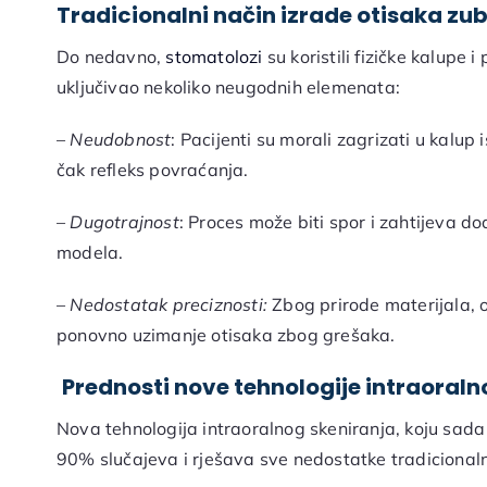
Tradicionalni način izrade otisaka zu
Do nedavno,
stomatolozi
su koristili fizičke kalupe 
uključivao nekoliko neugodnih elemenata:
–
Neudobnost
: Pacijenti su morali zagrizati u kalup
čak refleks povraćanja.
–
Dugotrajnost
: Proces može biti spor i zahtijeva d
modela.
–
Nedostatak preciznosti:
Zbog prirode materijala, ot
ponovno uzimanje otisaka zbog grešaka.
Prednosti nove tehnologije intraoraln
Nova tehnologija intraoralnog skeniranja, koju sada
90% slučajeva i rješava sve nedostatke tradicionaln