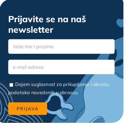
Prijavite se na naš
newsletter
Dajem suglasnost za prikupljanje i obradu
podataka navedenih u obrascu.