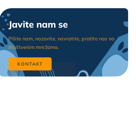
Javite nam se
Pišite nam, nazovite, navratite, pratite nas na
društvenim mrežama.
KONTAKT