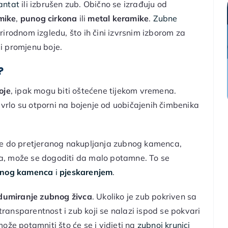
antat
ili izbrušen zub
. Obično se izrađuju od
mike
,
punog cirkona
ili
metal keramike
.
Zubne
 prirodnom izgledu, što ih čini izvrsnim izborom za
li promjenu boje.
?
oje
, ipak mogu biti oštećene tijekom vremena.
vrlo su otporni na bojenje od uobičajenih čimbenika
đe do pretjeranog nakupljanja zubnog kamenca,
ića, može se dogoditi da malo potamne. To se
ubnog kamenca
i
pjeskarenjem
.
dumiranje zubnog živca
. Ukoliko je zub pokriven sa
ransparentnost i zub koji se nalazi ispod se pokvari
ože potamniti što će se i vidjeti na
zubnoj krunici