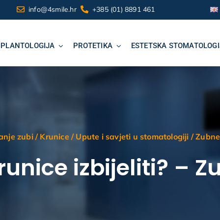
info@4smile.hr
+385 (01) 8891 461
MPLANTOLOGIJA
PROTETIKA
ESTETSKA STOMATOLOGI
vanje zubi
/
Krunice
/
Upute i savjeti u stomatologiji
/
Zubne
runice izbijeliti? – 