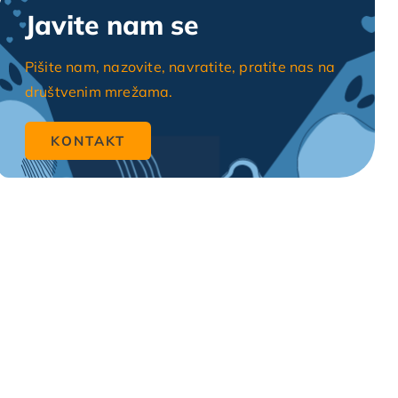
Javite nam se
Pišite nam, nazovite, navratite, pratite nas na
društvenim mrežama.
KONTAKT