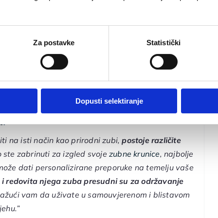
Za postavke
Statistički
ćenja
Dopusti selektiranje
a
:
ti na isti način kao prirodni zubi,
postoje različite
o ste zabrinuti za izgled svoje
zubne krunice
, najbolje
može dati personalizirane preporuke na temelju vaše
i redovita njega zuba presudni su za održavanje
ažući vam da uživate u samouvjerenom i blistavom
jehu.”