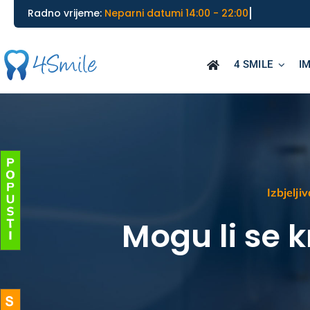
Skip
________________________________________
Radno vrijeme:
to
content
4 SMILE
I
Izbjelji
Mogu li se k