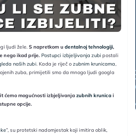
i ljudi žele.
S napretkom u
dentalnoj tehnologiji
,
 nego ikad prije.
Postupci izbjeljivanja zubi
postali
gleda naših zubi
. Kada je riječ o
zubnim krunicama
,
bojenih zuba, primijetili smo da mnogo ljudi googla
it ćemo mogućnosti izbjeljivanja
zubnih krunica
i
ostupne opcije.
ake
”,
su protetski nadomjestak koji imitira oblik,