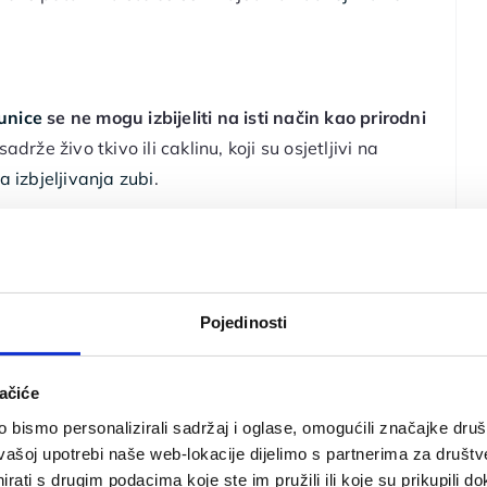
unice
se ne mogu izbijeliti na isti način kao prirodni
adrže živo tkivo ili caklinu, koji su osjetljivi na
 izbjeljivanja zubi
.
jena boje do koje dolazi rezultat je vanjskih
ica
koje ste napravili prije više godina, konkretno
Pojedinosti
i. Zato je
važno da u trenutku kada radite
zubne
usu i fizionomiji lica.
ačiće
bismo personalizirali sadržaj i oglase, omogućili značajke društv
vašoj upotrebi naše web-lokacije dijelimo s partnerima za društv
, važno je prakticirati dobre navike oralne higijene i
rati s drugim podacima koje ste im pružili ili koje su prikupili do