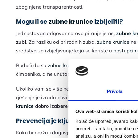
zbog njene transparentnosti.
Mogu li se
zubne krunice
izbijeliti?
Jednostavan odgovor na ovo pitanje je ne,
zubne kr
zubi
. Za razliku od prirodnih zuba,
zubne krunice
ne s
sredstva za izbjeljivanje koja se koriste u
postupcima
Budući da su
zubne krunice
u biti umjetni zubi, prom
čimbenika, a ne unutarnjeg bojenja.
Ukoliko vam se više ne sviđa boja vaših
zubnih krun
Privola
rješenje je izrada novih
zubnih krunica
u željenoj boj
krunice
dobro izaberete boju
koja odgovara vašem uk
Ova web-stranica koristi kol
Prevencija je ključna
Kolačiće upotrebljavamo kako 
promet. Isto tako, podatke o 
Kako bi održali dugovječnost i izgled
zubnih krunica
analizu, a oni ih mogu kombini