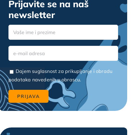
Prijavite se na naš
newsletter
Dajem suglasnost za prikupljanje i obradu
podataka navedenih u obrascu.