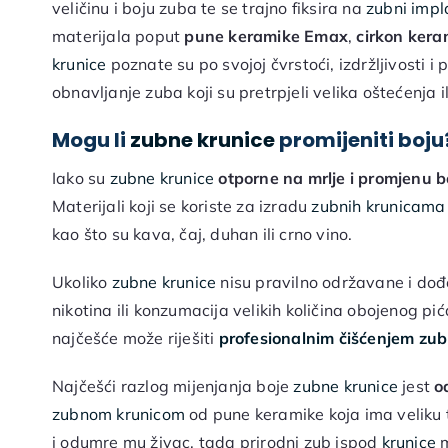
veličinu i boju zuba te se trajno fiksira na
zubni impl
materijala poput
pune keramike
Emax
,
cirkon kera
krunice
poznate su po svojoj čvrstoći, izdržljivosti i
obnavljanje zuba koji su pretrpjeli velika oštećenja i
Mogu li
zubne krunice
promijeniti boju
Iako su
zubne krunice
otporne na mrlje i promjenu b
Materijali koji se koriste za izradu
zubnih krunicama
kao što su kava, čaj, duhan ili crno vino.
Ukoliko
zubne krunice
nisu pravilno održavane i do
nikotina ili konzumacija velikih količina obojenog p
najčešće može riješiti
profesionalnim čišćenjem z
Najčešći razlog mijenjanja boje
zubne krunice
jest
o
zubnom krunicom
od pune keramike koja ima veliku t
i odumre mu živac, tada prirodni zub ispod
krunice
m