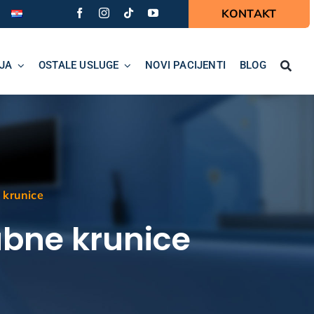
KONTAKT
JA
OSTALE USLUGE
NOVI PACIJENTI
BLOG
 krunice
Zubne krunice