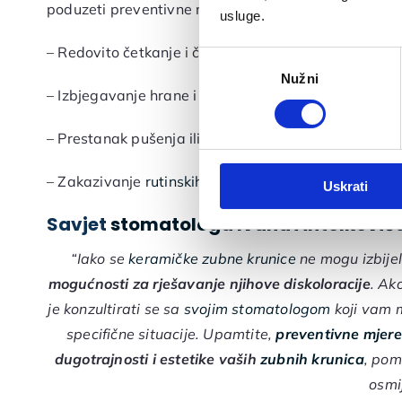
poduzeti preventivne mjere, kao što su:
usluge.
– Redovito četkanje i čišćenje zubnim koncem
Odabir
Nužni
pristanka
– Izbjegavanje hrane i pića koji mogu izazvati mrlje
– Prestanak pušenja ili upotrebe duhana
– Zakazivanje
rutinskih stomatoloških pregleda
i
čiš
Uskrati
Savjet
stomatologa Ivana Antolković
“Iako se
keramičke zubne krunice
ne mogu izbijeli
mogućnosti za rješavanje njihove diskoloracije
. Ak
je konzultirati se sa
svojim stomatologom
koji vam 
specifične situacije. Upamtite,
preventivne mjere
dugotrajnosti i estetike vaših
zubnih krunica
, pom
osmi