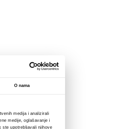
O nama
enih medija i analizirali
ene medije, oglašavanje i
k ste upotrebljavali njihove