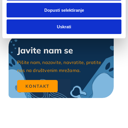
dok ste upotrebljavali njihove usluge.
Dopusti selektiranje
Za postavke
Uskrati
Statistički
Javite nam se
Marketinški
Pišite nam, nazovite, navratite, pratite
nas na društvenim mrežama.
KONTAKT