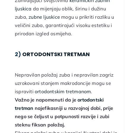
Zahvaljujući svojstvima
keramičkih zubnih
ljuskica
da mijenjaju oblik, širinu i dužinu
zuba,
zubne ljuskice
mogu u prikriti razliku u
veličini zuba, garantirajući visoku estetiku i
prirodan izgled osmijeha.
2)
ORTODONTSKI TRETMAN
Nepravilan položaj zuba i nepravilan zagriz
uzrokovani stanjem makrodoncije mogu se
ispraviti
ortodontskim tretmanom
.
Važno je napomenuti da je
ortodontski
tretman
najefikasniji u razvojnoj dobi, prije
nego se čeljust u potpunosti razvije i zubi
steknu fiksan položaj.