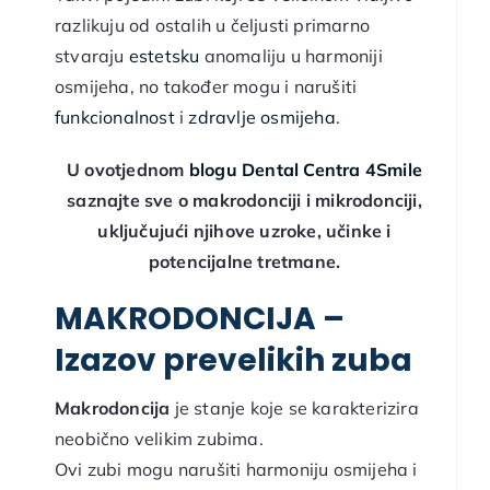
razlikuju od ostalih u čeljusti primarno
stvaraju
estetsku
anomaliju u harmoniji
osmijeha, no također mogu i narušiti
funkcionalnost
i
zdravlje osmijeha
.
U ovotjednom
blogu Dental Centra 4Smile
saznajte sve o makrodonciji i mikrodonciji,
uključujući njihove uzroke, učinke i
potencijalne tretmane.
MAKRODONCIJA –
Izazov prevelikih zuba
Makrodoncija
je stanje koje se karakterizira
neobično velikim zubima.
Ovi zubi mogu narušiti harmoniju osmijeha i