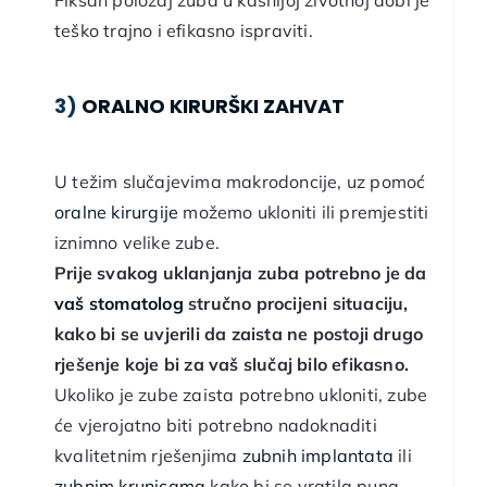
Fiksan položaj zuba u kasnijoj životnoj dobi je
teško trajno i efikasno ispraviti.
3)
ORALNO KIRURŠKI ZAHVAT
U težim slučajevima makrodoncije, uz pomoć
oralne kirurgije
možemo ukloniti ili premjestiti
iznimno velike zube.
Prije svakog uklanjanja zuba potrebno je da
vaš stomatolog
stručno procijeni situaciju,
kako bi se uvjerili da zaista ne postoji drugo
rješenje koje bi za vaš slučaj bilo efikasno.
Ukoliko je zube zaista potrebno ukloniti, zube
će vjerojatno biti potrebno nadoknaditi
kvalitetnim rješenjima
zubnih implantata
ili
zubnim krunicama
kako bi se vratila puna