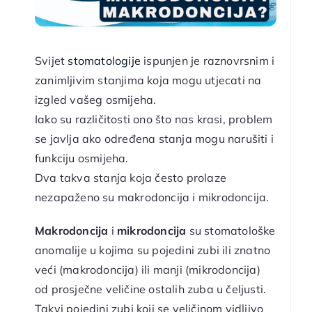
Svijet
stomatologije
ispunjen je raznovrsnim i
zanimljivim stanjima koja mogu utjecati na
izgled vašeg osmijeha.
Iako su različitosti ono što nas krasi, problem
se javlja ako određena stanja mogu narušiti i
funkciju osmijeha.
Dva takva stanja koja često prolaze
nezapaženo su makrodoncija i mikrodoncija.
Makrodoncija
i
mikrodoncija
su stomatološke
anomalije u kojima su pojedini zubi ili znatno
veći (makrodoncija) ili manji (mikrodoncija)
od prosječne veličine ostalih zuba u čeljusti.
Takvi pojedini zubi koji se veličinom vidljivo