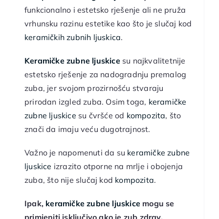
funkcionalno i estetsko rješenje ali ne pruža
vrhunsku razinu estetike kao što je slučaj kod
keramičkih zubnih ljuskica
.
Keramičke zubne ljuskice
su najkvalitetnije
estetsko rješenje za nadogradnju premalog
zuba, jer svojom prozirnošću stvaraju
prirodan izgled zuba. Osim toga,
keramičke
zubne ljuskice
su čvršće od
kompozita
, što
znači da imaju veću dugotrajnost.
Važno je napomenuti da su
keramičke zubne
ljuskice
izrazito otporne na mrlje i obojenja
zuba, što nije slučaj kod
kompozita
.
Ipak,
keramičke zubne ljuskice
mogu se
primjeniti isključivo ako je zub zdrav.