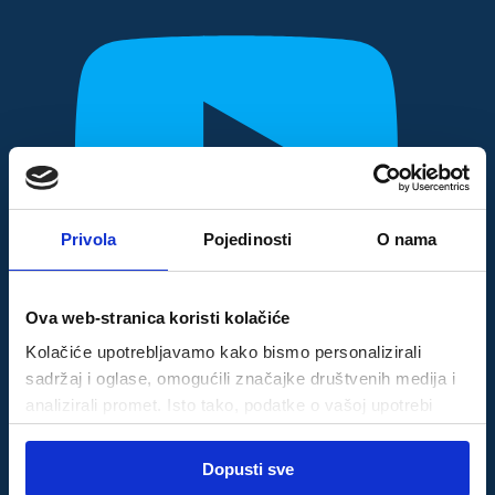
Privola
Pojedinosti
O nama
Ova web-stranica koristi kolačiće
Kolačiće upotrebljavamo kako bismo personalizirali
sadržaj i oglase, omogućili značajke društvenih medija i
analizirali promet. Isto tako, podatke o vašoj upotrebi
naše web-lokacije dijelimo s partnerima za društvene
Odabir
medije, oglašavanje i analizu, a oni ih mogu kombinirati s
Dopusti sve
Nužni
pristanka
drugim podacima koje ste im pružili ili koje su prikupili