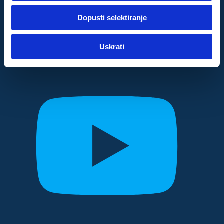
dok ste upotrebljavali njihove usluge.
Dopusti selektiranje
Za postavke
Uskrati
Statistički
Marketinški