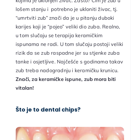
kojima je uklonjen živac. Zašto? Čim je zub u
lošem stanju i potrebno je ukloniti živac, tj.
“umrtviti zub” znači da je u pitanju duboki
karijes koji je “pojeo” veliki dio zuba. Realno,
u tom slučaju se terapija keramičkim
ispunama ne radi. U tom slučaju postoji veliki
rizik da se zub raspadne jer su stjenke zuba
tanke i osjetljive. Najčešće s godinama takav
zub treba nadogradnju i keramičku krunicu.
Znači, za keramičke ispune, zub mora biti
vitalan!
Što je to dental chips?