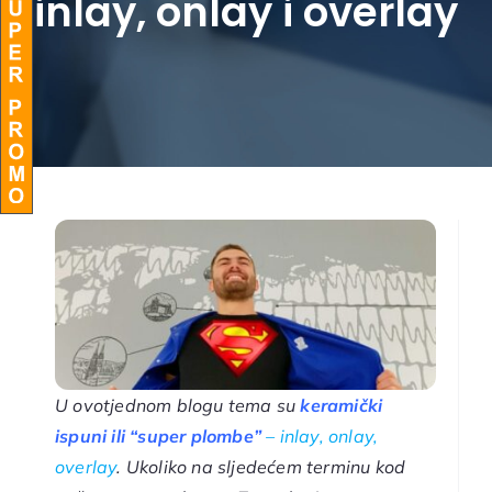
inlay, onlay i overlay
BLOG
U ovotjednom blogu tema su
keramički
ispuni ili “super plombe”
– inlay, onlay,
overlay
. Ukoliko na sljedećem terminu kod