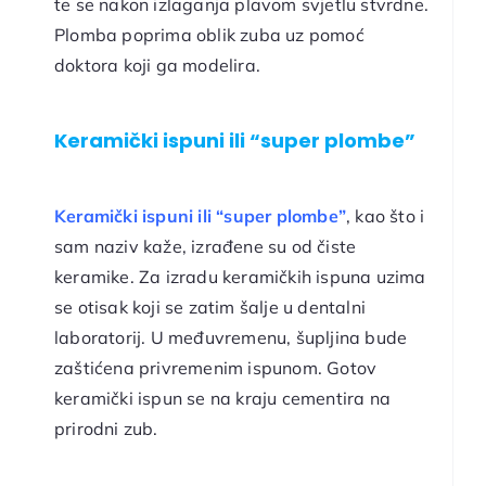
te se nakon izlaganja plavom svjetlu stvrdne.
Plomba poprima oblik zuba uz pomoć
doktora koji ga modelira.
Keramički ispuni ili “super plombe”
K
eramički ispuni ili “super plombe”
, kao što i
sam naziv kaže, izrađene su od čiste
keramike. Za izradu keramičkih ispuna uzima
se otisak koji se zatim šalje u dentalni
laboratorij. U međuvremenu, šupljina bude
zaštićena privremenim ispunom. Gotov
keramički ispun se na kraju cementira na
prirodni zub.