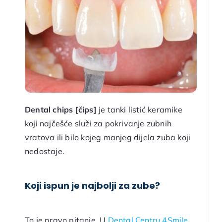
Dental chips [čips]
je tanki listić keramike
koji najčešće služi za pokrivanje zubnih
vratova ili bilo kojeg manjeg dijela zuba koji
nedostaje.
Koji ispun je najbolji za zube?
To je pravo pitanje. U
Dental Centru 4Smile
,