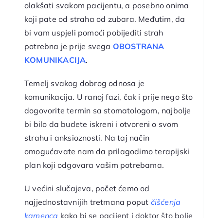
olakšati svakom pacijentu, a posebno onima
koji pate od straha od zubara. Međutim, da
bi vam uspjeli pomoći pobijediti strah
potrebna je prije svega
OBOSTRANA
KOMUNIKACIJA
.
Temelj svakog dobrog odnosa je
komunikacija. U ranoj fazi, čak i prije nego što
dogovorite termin sa stomatologom, najbolje
bi bilo da budete iskreni i otvoreni o svom
strahu i anksioznosti. Na taj način
omogućavate nam da prilagodimo terapijski
plan koji odgovara vašim potrebama.
U većini slučajeva, počet ćemo od
najjednostavnijih tretmana poput
čišćenja
kamenca
kako bi se pacijent i doktor što bolje