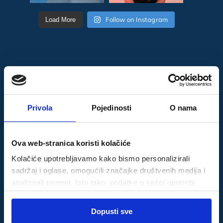
Follow on Instagram
Load More
Youtube
Privola
Pojedinosti
O nama
Dental Centar
4Smile
Ova web-stranica koristi kolačiće
Kolačiće upotrebljavamo kako bismo personalizirali
sadržaj i oglase, omogućili značajke društvenih medija i
analizirali promet. Isto tako, podatke o vašoj upotrebi
naše web-lokacije dijelimo s partnerima za društvene
Odabir
medije, oglašavanje i analizu, a oni ih mogu kombinirati s
Dopusti sve
Nužni
pristanka
drugim podacima koje ste im pružili ili koje su prikupili