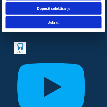
dok ste upotrebljavali njihove usluge.
Dopusti selektiranje
Za postavke
Uskrati
Statistički
Marketinški