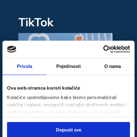
TikTok
Privola
Pojedinosti
O nama
Ova web-stranica koristi kolačiće
Kolačiće upotrebljavamo kako bismo personalizirali
sadržaj i oglase, omogućili značajke društvenih medija i
analizirali promet. Isto tako, podatke o vašoj upotrebi
naše web-lokacije dijelimo s partnerima za društvene
Odabir
medije, oglašavanje i analizu, a oni ih mogu kombinirati s
Dopusti sve
Nužni
pristanka
drugim podacima koje ste im pružili ili koje su prikupili