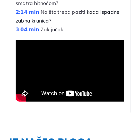
smatra hitnoćom?
𝟮:𝟭𝟰 𝗺𝗶𝗻
Na što treba paziti
kada ispadne
zubna krunica
?
𝟯:𝟬𝟰 𝗺𝗶𝗻
Zaključak