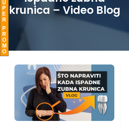
krunica – Video Blog
BLOG