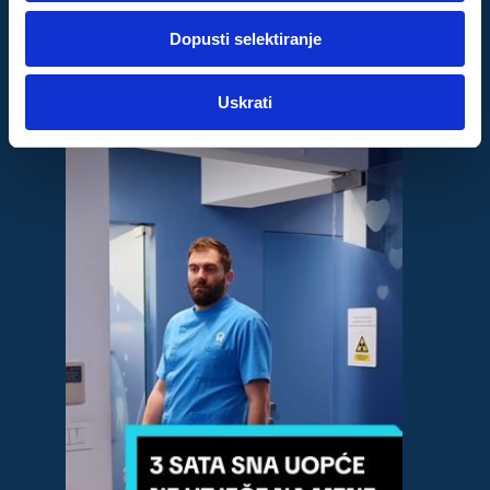
dok ste upotrebljavali njihove usluge.
Dopusti selektiranje
Za postavke
Uskrati
Statistički
Marketinški