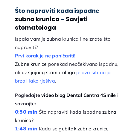
Što napraviti kada ispadne
zubna krunica
–
Savjeti
stomatologa
Ispala vam je zubna krunica i ne znate što
napraviti?
Prvi korak je ne paničariti!
Zubne krunice
ponekad neočekivano ispadnu,
ali uz
sjajnog stomatologa
je ova situacija
brzo i lako rješiva
.
Pogledajte
video blog Dental Centra 4Smile
i
saznajte:
𝟬:𝟯𝟬 𝗺𝗶𝗻
Što napraviti kada ispadne
zubna
krunica
?
𝟭:𝟰𝟴 𝗺𝗶𝗻
Kada se
gubitak zubne krunice