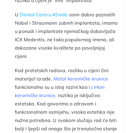
razliku u cijeni je “ime” implantata.
U
Dental Centru 4Smile
osim dobro poznatih
Nobel i Straumann zubnih implantata, imamo
u ponudi i implantate njemačkog dobavljača
ICX Medentis, ne tako popularnog imena, ali
dokazane visoke kvalitete po povoljnijoj
cijeni.
Kod protetskih radova, razliku u cijeni čini
materijal izrade.
Metal keramičke krunice
funkcionalno su u istoj razini kao i
cirkon
keramičke krunice,
razlika je isključivo
estetska. Kad govorimo o zdravom i
funkcionalnom osmijehu, visoka estetika nije
nužno potrebna. U svakom slučaju rad će biti
bolji i ljepši od onoga što je trenutačno stanje