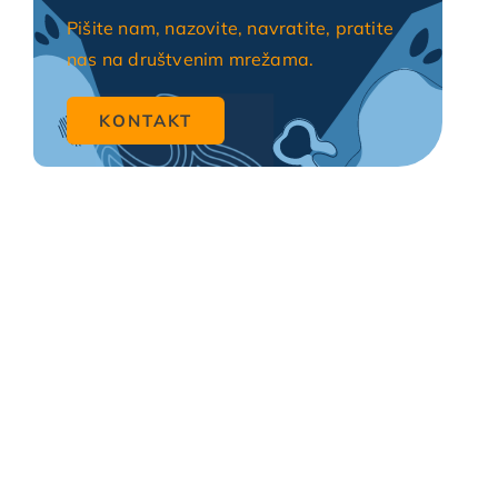
Pišite nam, nazovite, navratite, pratite
nas na društvenim mrežama.
KONTAKT