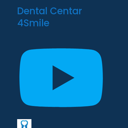
Dental Centar
4Smile