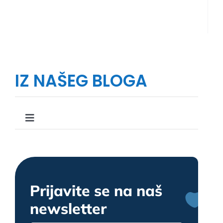
IZ NAŠEG BLOGA
Toggle
Navigation
Što, kako i zašto u stomatologiji
Upute i savjeti u stomatologiji
Prijavite se na naš
newsletter
Zanimljivosti u stomatologiji