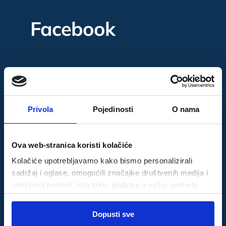
Facebook
Instagram
Privola
Pojedinosti
O nama
Ova web-stranica koristi kolačiće
Kolačiće upotrebljavamo kako bismo personalizirali
sadržaj i oglase, omogućili značajke društvenih medija i
analizirali promet. Isto tako, podatke o vašoj upotrebi
naše web-lokacije dijelimo s partnerima za društvene
Odabir
medije, oglašavanje i analizu, a oni ih mogu kombinirati s
Dopusti sve
Nužni
pristanka
drugim podacima koje ste im pružili ili koje su prikupili