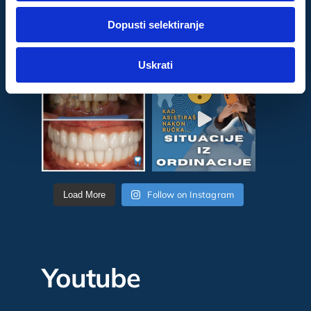
dok ste upotrebljavali njihove usluge.
Dopusti selektiranje
Za postavke
Uskrati
Statistički
Marketinški
Follow on Instagram
Load More
Youtube