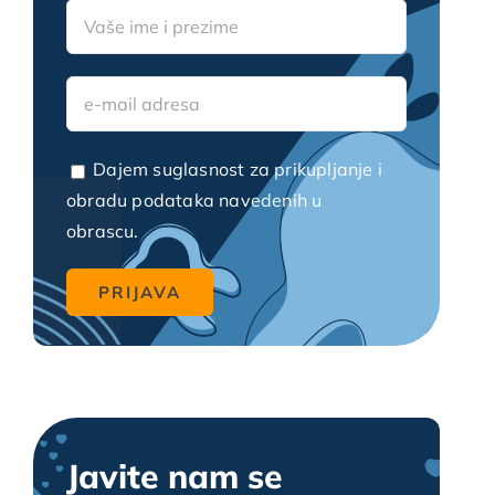
Video blogovi
Dajem suglasnost za prikupljanje i
obradu podataka navedenih u
obrascu.
Javite nam se