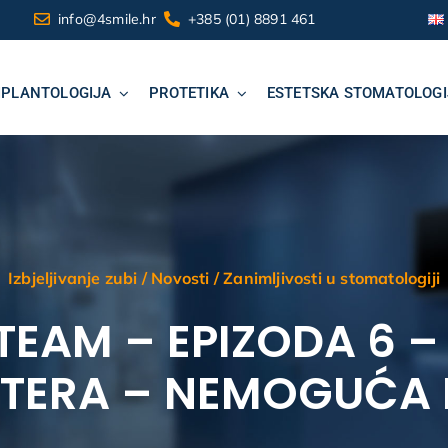
info@4smile.hr
+385 (01) 8891 461
MPLANTOLOGIJA
PROTETIKA
ESTETSKA STOMATOLOGI
Izbjeljivanje zubi
/
Novosti
/
Zanimljivosti u stomatologiji
TEAM – EPIZODA 6 –
ILTERA – NEMOGUĆA 