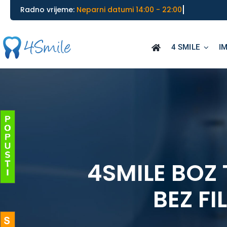
Skip
________________________________________
Radno vrijeme:
to
content
4 SMILE
I
4SMILE BOZ 
BEZ F