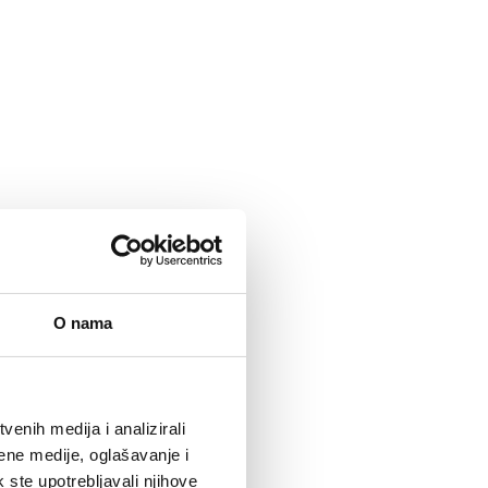
O nama
enih medija i analizirali
ene medije, oglašavanje i
k ste upotrebljavali njihove