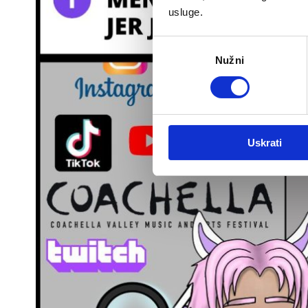
usluge.
Odabir
Nužni
pristanka
Uskrati