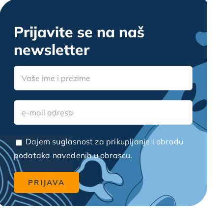
Prijavite se na naš
newsletter
Dajem suglasnost za prikupljanje i obradu
podataka navedenih u obrascu.