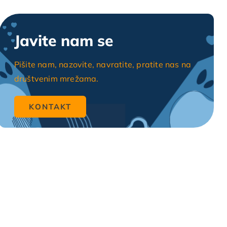
Javite nam se
Pišite nam, nazovite, navratite, pratite nas na
društvenim mrežama.
KONTAKT