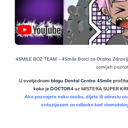
4SMILE BOZ TEAM – 4Smile Borci za Oralno Zdravl
osmijeh poznat
U ovotjednom
blogu Dental Centra 4Smile
pročit
kako je
DOCTOR4
uz MISTERA SUPER KR
Ako poznajete neku osobu, dijete ili odraslu o
entuzijazam za odlaske kod
stomatolo
.