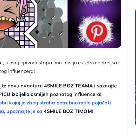
je
, u ovoj epizodi stripa ima misiju estetski poboljšati
og influencera!
ajte novu avanturu
4SMILE BOZ TEAMA
i saznajte
PICU
izbijelio osmijeh
poznatog influencera!
sobu kojoj je zbog straha potrebno malo pojačati
ga
, upoznajte je sa
4SMILE BOZ TIMOM
!