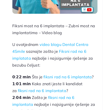
Fiksni most na 6 implantata – Zubni most na
implantatima – Video blog
U ovotjednom
video blogu Dental Centra
4Smile
saznajte zašto je
Fiksni rad na 6
implatata
najbolje i najsigurnije rješenje za
bezubu čeljust:
𝟬:𝟮𝟮 𝗺𝗶𝗻 Što je
fiksni rad na 6 implantata
?
𝟭:𝟬𝟭 𝗺𝗶𝗻 Kako znati jeste li kandidat
za
fiksni rad na 6 implantata
?
𝟮:𝟬𝟰 𝗺𝗶𝗻 Zašto je
fiksni rad na 6
implantata
najbolje i najsigurnije rješenje za