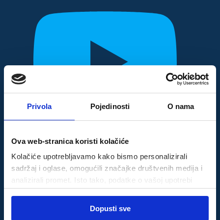
Privola
Pojedinosti
O nama
Prati
Ova web-stranica koristi kolačiće
Kolačiće upotrebljavamo kako bismo personalizirali
sadržaj i oglase, omogućili značajke društvenih medija i
analizirali promet. Isto tako, podatke o vašoj upotrebi
TikTok
naše web-lokacije dijelimo s partnerima za društvene
Odabir
medije, oglašavanje i analizu, a oni ih mogu kombinirati s
Dopusti sve
Nužni
pristanka
drugim podacima koje ste im pružili ili koje su prikupili