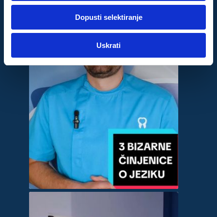
dok ste upotrebljavali njihove usluge.
Dopusti selektiranje
Za postavke
Uskrati
Statistički
Marketinški