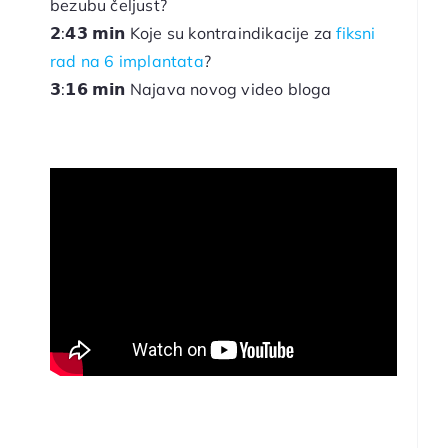
bezubu čeljust?
𝟮:𝟰𝟯 𝗺𝗶𝗻 Koje su kontraindikacije za
fiksni
rad na 6 implantata
?
𝟯:𝟭𝟲 𝗺𝗶𝗻 Najava novog video bloga