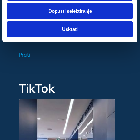
dok ste upotrebljavali njihove usluge.
Dopusti selektiranje
Za postavke
Uskrati
Statistički
Marketinški
Prati
TikTok