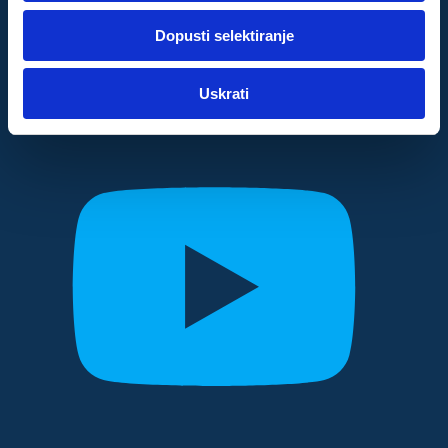
dok ste upotrebljavali njihove usluge.
Dopusti selektiranje
Za postavke
Uskrati
Statistički
Marketinški