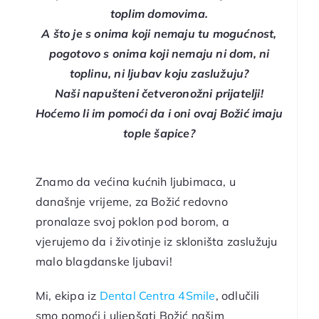
toplim domovima.
A što je s onima koji nemaju tu mogućnost,
pogotovo s onima koji nemaju ni dom, ni
toplinu, ni ljubav koju zaslužuju?
Naši napušteni četveronožni prijatelji!
Hoćemo li im pomoći da i oni ovaj Božić imaju
tople šapice?
Znamo da većina kućnih ljubimaca, u
današnje vrijeme, za Božić redovno
pronalaze svoj poklon pod borom, a
vjerujemo da i životinje iz skloništa zaslužuju
malo blagdanske ljubavi!
Mi, ekipa iz
Dental Centra 4Smile
, odlučili
smo pomoći i uljepšati Božić našim