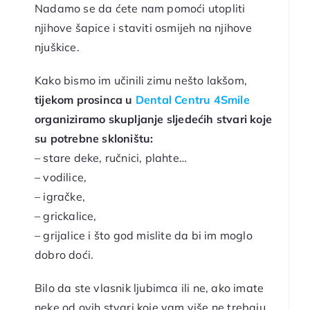
Nadamo se da ćete nam pomoći utopliti
njihove šapice i staviti osmijeh na njihove
njuškice.
Kako bismo im učinili zimu nešto lakšom,
tijekom prosinca u
Dental Centru 4Smile
organiziramo skupljanje sljedećih stvari koje
su potrebne skloništu:
– stare deke, ručnici, plahte…
– vodilice,
– igračke,
– grickalice,
– grijalice i što god mislite da bi im moglo
dobro doći.
Bilo da ste vlasnik ljubimca ili ne, ako imate
neke od ovih stvari koje vam više ne trebaju,