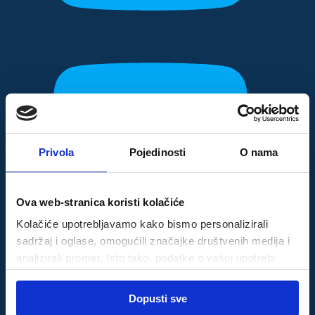
Privola
Pojedinosti
O nama
Ova web-stranica koristi kolačiće
Kolačiće upotrebljavamo kako bismo personalizirali
sadržaj i oglase, omogućili značajke društvenih medija i
analizirali promet. Isto tako, podatke o vašoj upotrebi
naše web-lokacije dijelimo s partnerima za društvene
Odabir
medije, oglašavanje i analizu, a oni ih mogu kombinirati s
Dopusti sve
Nužni
pristanka
drugim podacima koje ste im pružili ili koje su prikupili