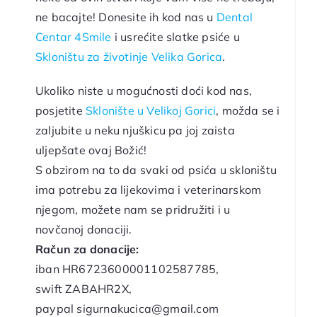
ne bacajte! Donesite ih kod nas u
Dental
Centar 4Smile
i usrećite slatke psiće u
Skloništu za životinje Velika Gorica
.
Ukoliko niste u mogućnosti doći kod nas,
posjetite
Sklonište u Velikoj Gorici
, možda se i
zaljubite u neku njuškicu pa joj zaista
uljepšate ovaj Božić!
S obzirom na to da svaki od psića u skloništu
ima potrebu za lijekovima i veterinarskom
njegom, možete nam se pridružiti i u
novčanoj donaciji.
Račun za donacije:
iban HR6723600001102587785,
swift ZABAHR2X,
paypal sigurnakucica@gmail.com