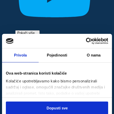
Pokaži više...
Privola
Pojedinosti
O nama
Ova web-stranica koristi kolačiće
Kolačiće upotrebljavamo kako bismo personalizirali
sadržaj i oglase, omogućili značajke društvenih medija i
analizirali promet. Isto tako, podatke o vašoj upotrebi
naše web-lokacije dijelimo s partnerima za društvene
Odabir
medije, oglašavanje i analizu, a oni ih mogu kombinirati s
Dopusti sve
Nužni
pristanka
Prati
drugim podacima koje ste im pružili ili koje su prikupili