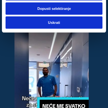
dok ste upotrebljavali njihove usluge.
Dopusti selektiranje
Za postavke
TikTok
Uskrati
Statistički
Marketinški