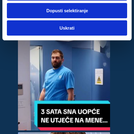
dok ste upotrebljavali njihove usluge.
Dopusti selektiranje
Za postavke
Uskrati
Statistički
Marketinški