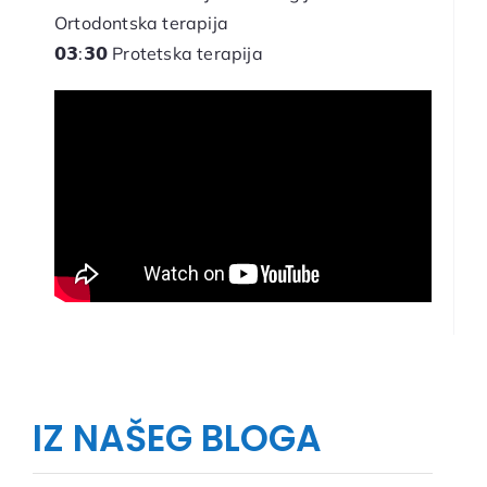
Ortodontska terapija
𝟬𝟯:𝟯𝟬 Protetska terapija
IZ NAŠEG BLOGA