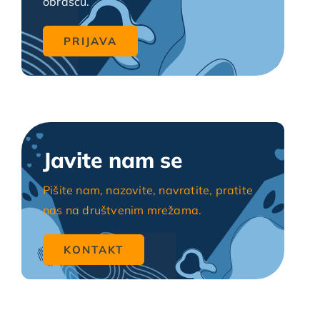
obrascu.
Javite nam se
Pišite nam, nazovite, navratite, pratite
nas na društvenim mrežama.
KONTAKT