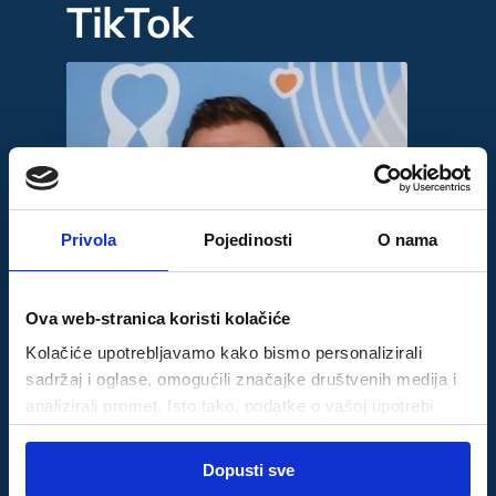
TikTok
Privola
Pojedinosti
O nama
Ova web-stranica koristi kolačiće
Kolačiće upotrebljavamo kako bismo personalizirali
sadržaj i oglase, omogućili značajke društvenih medija i
analizirali promet. Isto tako, podatke o vašoj upotrebi
naše web-lokacije dijelimo s partnerima za društvene
Odabir
medije, oglašavanje i analizu, a oni ih mogu kombinirati s
Dopusti sve
Nužni
pristanka
drugim podacima koje ste im pružili ili koje su prikupili