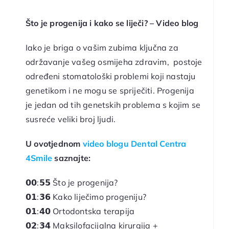
Što je progenija i kako se liječi? – Video blog
Iako je briga o vašim zubima ključna za
održavanje vašeg osmijeha zdravim, postoje
određeni stomatološki problemi koji nastaju
genetikom i ne mogu se spriječiti. Progenija
je jedan od tih genetskih problema s kojim se
susreće veliki broj ljudi.
U ovotjednom
video blogu Dental Centra
4Smile
saznajte:
𝟬𝟬:𝟱𝟱 Što je progenija?
𝟬𝟭:𝟯𝟲 Kako liječimo progeniju?
𝟬𝟭:𝟰𝟬 Ortodontska terapija
𝟬𝟮:𝟯𝟰 Maksilofacijalna kirurgija +