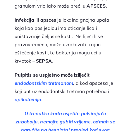
granulom vrlo lako može preći u
APSCES
.
Infekcija ili apsces
je lokalna gnojna upala
koja kao posljedicu ima oticanje lica i
uništavanje čeljusne kosti. Ne liječi li se
pravovremeno, može uzrokovati trajno
oštećenje kosti, te bakterija mogu ući u
krvotok –
SEPSA
.
Pulpitis se uspješno može izliječit
i
endodontskim tretmanom
, a kod apscesa je
koji put uz endodontski tretman potrebna i
apikotomija
.
U trenutku kada osjetite pulsirajuću
zubobolju, nemojte gubiti vrijeme, odmah se
naručite na besplatni pregled kod svog