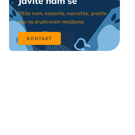
Javite nam se
Pišite nam, nazovite, navratite, pratite
nas na društvenim mrežama.
KONTAKT