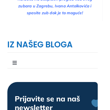
zubara u Zagrebu, Ivana Antolkovića i
spasite zub dok je to moguće!
IZ NAŠEG BLOGA
Toggle
Navigation
Što, kako i zašto u stomatologiji
Upute i savjeti u stomatologiji
Prijavite se na naš
newsletter
Zanimljivosti u stomatologiji