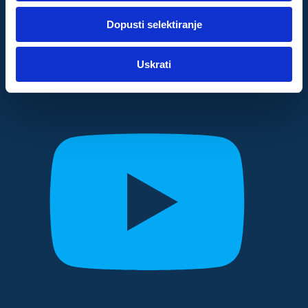
dok ste upotrebljavali njihove usluge.
Dopusti selektiranje
Za postavke
Uskrati
Statistički
Marketinški