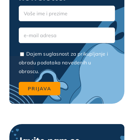
Video blogovi
Dajem suglasnost za prikupljanje i
obradu podataka navedenih u
obrascu.