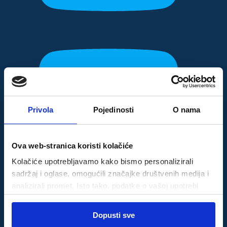
Privola
Pojedinosti
O nama
Ova web-stranica koristi kolačiće
Kolačiće upotrebljavamo kako bismo personalizirali
sadržaj i oglase, omogućili značajke društvenih medija i
analizirali promet. Isto tako, podatke o vašoj upotrebi
naše web-lokacije dijelimo s partnerima za društvene
Odabir
medije, oglašavanje i analizu, a oni ih mogu kombinirati s
Dopusti sve
Nužni
pristanka
drugim podacima koje ste im pružili ili koje su prikupili