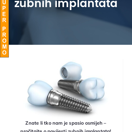
zubnih implantata
BLOG
Znate li tko nam je spasio osmijeh –
pročitajte o povijesti zubnih implantata!