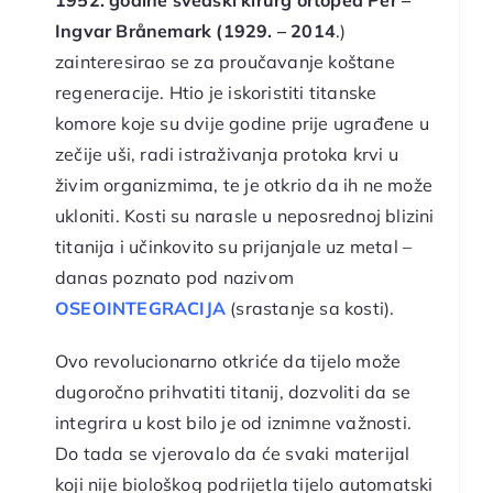
1952. godine švedski kirurg ortoped Per –
Ingvar Br
å
nemark (1929. – 2014
.)
zainteresirao se za proučavanje koštane
regeneracije. Htio je iskoristiti titanske
komore koje su dvije godine prije ugrađene u
zečije uši, radi istraživanja protoka krvi u
živim organizmima, te je otkrio da ih ne može
ukloniti. Kosti su narasle u neposrednoj blizini
titanija i učinkovito su prijanjale uz metal –
danas poznato pod nazivom
OSEOINTEGRACIJA
(srastanje sa kosti).
Ovo revolucionarno otkriće da tijelo može
dugoročno prihvatiti titanij, dozvoliti da se
integrira u kost bilo je od iznimne važnosti.
Do tada se vjerovalo da će svaki materijal
koji nije biološkog podrijetla tijelo automatski