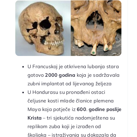
U Francuskoj je otkrivena lubanja stara
gotovo
2000 godina
koja je sadržavala
zubni implantat od lijevanog željeza
U Hondurasu su pronađeni ostaci
čeljusne kosti mlade članice plemena
Maya koja potječe iz
600
.
godine poslije
Krista
– tri sjekutića nadomještena su
replikom zuba koji je izrađen od
školjaka – istraživanja su dokazala da