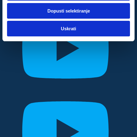
dok ste upotrebljavali njihove usluge.
Dopusti selektiranje
Za postavke
Uskrati
Statistički
Marketinški