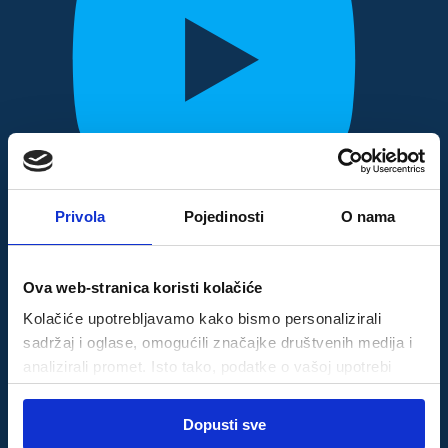
Privola
Pojedinosti
O nama
Ova web-stranica koristi kolačiće
Kolačiće upotrebljavamo kako bismo personalizirali
sadržaj i oglase, omogućili značajke društvenih medija i
analizirali promet. Isto tako, podatke o vašoj upotrebi
naše web-lokacije dijelimo s partnerima za društvene
Odabir
medije, oglašavanje i analizu, a oni ih mogu kombinirati s
Dopusti sve
Nužni
pristanka
drugim podacima koje ste im pružili ili koje su prikupili