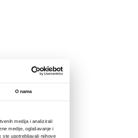
O nama
enih medija i analizirali
ene medije, oglašavanje i
k ste upotrebljavali njihove