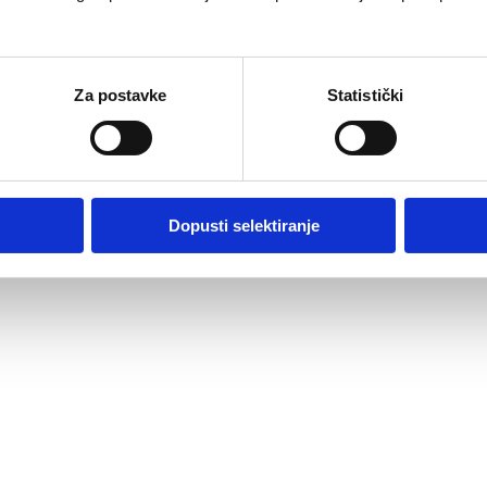
Za postavke
Statistički
talne medicine u Hrvatkoj i svijetu. Razmjena znanja i
jehu i prema najkvalitetnijoj usluzi.
Dopusti selektiranje
im stomatološkim slučajevima te nam ništa ne
m vremenskom roku.
EHNOLOGIJE
 najsuvremeniju aparaturu i precizno rukovanje, vaši