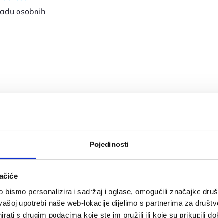
radu osobnih
Pojedinosti
4 Smile
ačiće
bismo personalizirali sadržaj i oglase, omogućili značajke društv
vašoj upotrebi naše web-lokacije dijelimo s partnerima za društv
ažnija je samo jedna šansa.
rati s drugim podacima koje ste im pružili ili koje su prikupili do