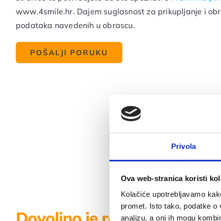
www.4smile.hr. Dajem suglasnost za prikupljanje i ob
podataka navedenih u obrascu.
Privola
Zašto odabrati team 
Ova web-stranica koristi kol
Kolačiće upotrebljavamo kako 
promet. Isto tako, podatke o 
Dovoljno je razloga, a najv
analizu, a oni ih mogu kombini