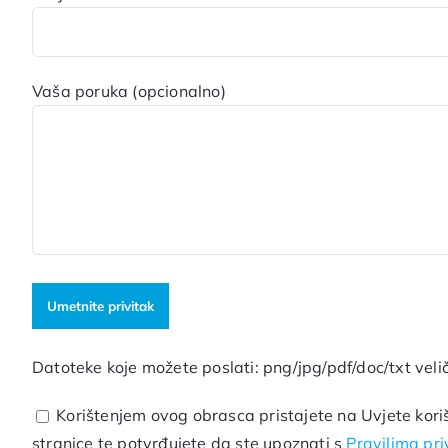
Vaša poruka (opcionalno)
Datoteke koje možete poslati: png/jpg/pdf/doc/txt vel
Korištenjem ovog obrasca pristajete na Uvjete koriš
stranice te potvrđujete da ste upoznati s
Pravilima pri