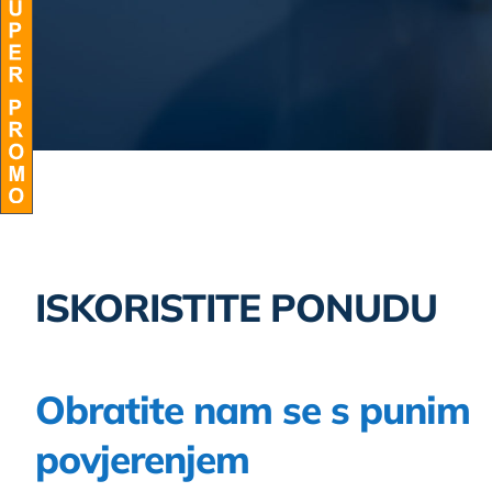
ISKORISTITE PONUDU
Obratite nam se s punim
povjerenjem