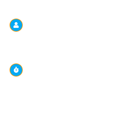
zubi nikad neće biti sigurniji kao u Dental Centru 4 Smi
ZNAMO IME SVAKOG NAŠEG 
Iza nas stoji veliki popis inozemnih i lokalnih pacijen
nešto što se ne može kupiti preko noći.
BRZI SMO I UČINKOVITI
Svjesni smo problema današnjice – nedostatak vremen
fleksibilni i dostupni vama 24/7.