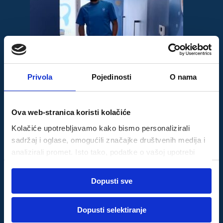
Privola
Pojedinosti
O nama
Ova web-stranica koristi kolačiće
Kolačiće upotrebljavamo kako bismo personalizirali
sadržaj i oglase, omogućili značajke društvenih medija i
analizirali promet. Isto tako, podatke o vašoj upotrebi
naše web-lokacije dijelimo s partnerima za društvene
Odabir
medije, oglašavanje i analizu, a oni ih mogu kombinirati s
Dopusti sve
Nužni
pristanka
drugim podacima koje ste im pružili ili koje su prikupili
dok ste upotrebljavali njihove usluge.
Dopusti selektiranje
Za postavke