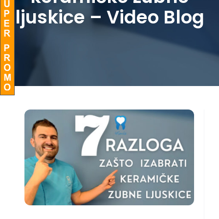
ljuskice – Video Blog
BLOG