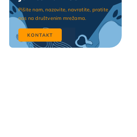
Pišite nam, nazovite, navratite, pratite
nas na društvenim mrežama.
KONTAKT