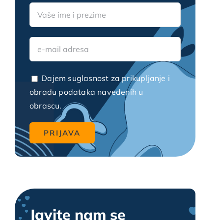
Video blogovi
Dajem suglasnost za prikupljanje i
obradu podataka navedenih u
obrascu.
Javite nam se