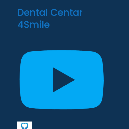
Dental Centar
4Smile