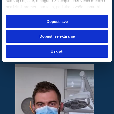
sadržaj i oglase, omogućili značajke društvenih medija i
analizirali promet. Isto tako, podatke o vašoj upotrebi
naše web-lokacije dijelimo s partnerima za društvene
Odabir
medije, oglašavanje i analizu, a oni ih mogu kombinirati s
Dopusti sve
Nužni
pristanka
drugim podacima koje ste im pružili ili koje su prikupili
dok ste upotrebljavali njihove usluge.
Dopusti selektiranje
Za postavke
Uskrati
Statistički
Marketinški